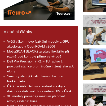
Aktuální
články
Vyšší výkon, nové fyzikální modely a GPU
akcelerace v OpenFOAM v2606
MetraSCAN BLACK2 zvyšuje flexibilitu při
rozměrové kontrole přímo ve výrobě
Dell Pro Precision 7 R1 – 1U racková
pracovní stanice pro náročné inženýrské a AI
úlohy
Senzory sledují kvalitu komunikací i v
horkém létu
ČAS rozšířila Datový standard stavby a
dokončila další milník zavádění BIM v Česku
3D modely pomáhají městům plánovat
rozvoj i zvládat krize
BenQ PD2732U vrcholem nové řady BenQ