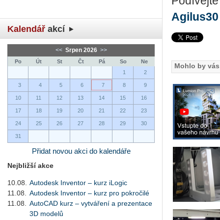
Podívejte
Agilus30
Kalendář
akcí
<<
Srpen 2026
>>
Po
Út
St
Čt
Pá
So
Ne
Mohlo by vás 
1
2
3
4
5
6
7
8
9
10
11
12
13
14
15
16
17
18
19
20
21
22
23
24
25
26
27
28
29
30
31
Přidat novou akci do kalendáře
Nejbližší akce
10.08.
Autodesk Inventor – kurz iLogic
11.08.
Autodesk Inventor – kurz pro pokročilé
11.08.
AutoCAD kurz – vytváření a prezentace
3D modelů