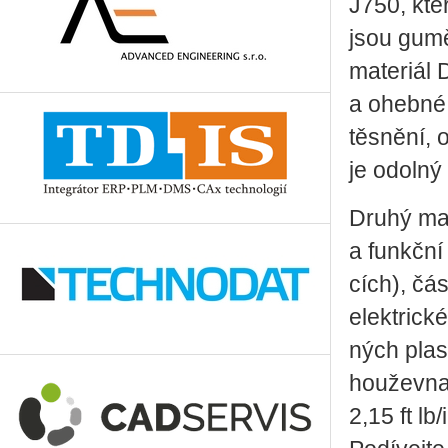
J750, kte
jsou gumě
materiál D
a ohebné 
těsnění, 
je odolný
Druhý mat
a funkční
cích), čá
elektrick
ných plas
houževnat
2,15 ft lb/