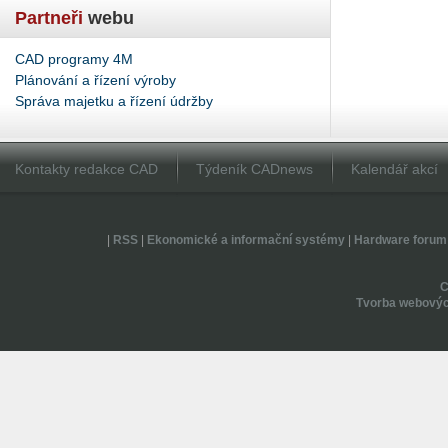
Partneři
webu
CAD programy 4M
Plánování a řízení výroby
Správa majetku a řízení údržby
Kontakty redakce CAD
Týdeník CADnews
Kalendář akcí
|
RSS
|
Ekonomické a informační systémy
|
Hardware forum
Tvorba webovýc