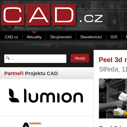
CAD.cz
Aktuality
Strojírenství
Stavebnictví
GIS
Peel 3d 
Středa, 1
Partneři
Projektu CAD