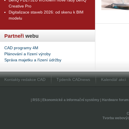
Creative Pro
Digitalizace staveb 2026: od skenu k BIM
modelu
Partneři
webu
CAD programy 4M
Plánování a řízení výroby
Správa majetku a řízení údržby
Kontakty redakce CAD
Týdeník CADnews
Kalendář akcí
|
RSS
|
Ekonomické a informační systémy
|
Hardware forum
Tvorba webovýc