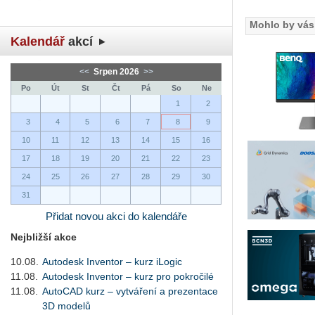
Mohlo by vás 
Kalendář
akcí
<<
Srpen 2026
>>
Po
Út
St
Čt
Pá
So
Ne
1
2
3
4
5
6
7
8
9
10
11
12
13
14
15
16
17
18
19
20
21
22
23
24
25
26
27
28
29
30
31
Přidat novou akci do kalendáře
Nejbližší akce
10.08.
Autodesk Inventor – kurz iLogic
11.08.
Autodesk Inventor – kurz pro pokročilé
11.08.
AutoCAD kurz – vytváření a prezentace
3D modelů