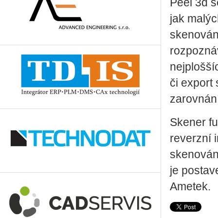
Peel 3d 
jak malýc
skenování
rozpoznáv
nejplošší
či export
zarovnání
Skener fu
reverzní 
skenování
je postav
Ametek.