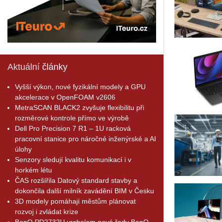
Aktuální
články
Vyšší výkon, nové fyzikální modely a GPU
akcelerace v OpenFOAM v2606
MetraSCAN BLACK2 zvyšuje flexibilitu při
rozměrové kontrole přímo ve výrobě
Dell Pro Precision 7 R1 – 1U racková
pracovní stanice pro náročné inženýrské a AI
úlohy
Senzory sledují kvalitu komunikací i v
horkém létu
ČAS rozšířila Datový standard stavby a
dokončila další milník zavádění BIM v Česku
3D modely pomáhají městům plánovat
rozvoj i zvládat krize
BenQ PD2732U vrcholem nové řady BenQ