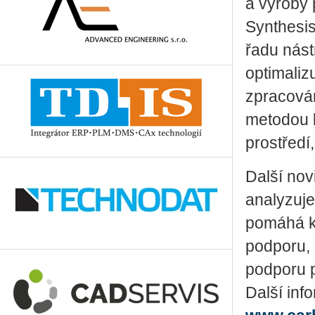
a výroby 
Synthesis
řadu nást
optimaliz
zpracován
metodou 
prostředí
Další nov
analyzuje
pomáhá kl
podporu, 
podporu p
Další inf