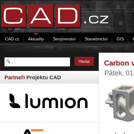
CAD.cz
Aktuality
Strojírenství
Stavebnictví
GIS
Carbon v
Pátek, 01
Partneři
Projektu CAD