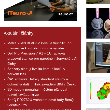
Aktuální
články
MetraSCAN BLACK2 zvyšuje flexibilitu při
rozměrové kontrole přímo ve výrobě
Dell Pro Precision 7 R1 – 1U racková
pracovní stanice pro náročné inženýrské a AI
úlohy
Senzory sledují kvalitu komunikací i v
horkém létu
ČAS rozšířila Datový standard stavby a
dokončila další milník zavádění BIM v Česku
3D modely pomáhají městům plánovat
rozvoj i zvládat krize
BenQ PD2732U vrcholem nové řady BenQ
Creative Pro
Digitalizace staveb 2026: od skenu k BIM