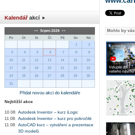
www.carb
Kalendář
akcí
Mohlo by vás 
<<
Srpen 2026
>>
Po
Út
St
Čt
Pá
So
Ne
1
2
3
4
5
6
7
8
9
10
11
12
13
14
15
16
17
18
19
20
21
22
23
24
25
26
27
28
29
30
31
Přidat novou akci do kalendáře
Nejbližší akce
10.08.
Autodesk Inventor – kurz iLogic
11.08.
Autodesk Inventor – kurz pro pokročilé
11.08.
AutoCAD kurz – vytváření a prezentace
3D modelů