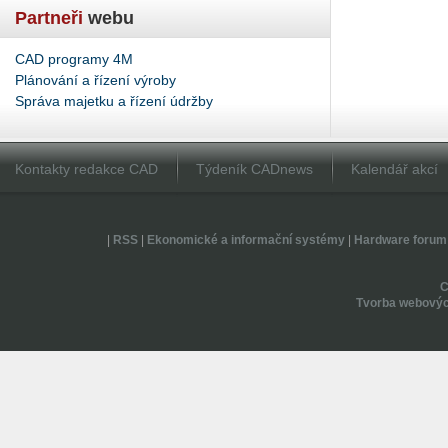
Partneři
webu
CAD programy 4M
Plánování a řízení výroby
Správa majetku a řízení údržby
Kontakty redakce CAD
Týdeník CADnews
Kalendář akcí
|
RSS
|
Ekonomické a informační systémy
|
Hardware forum
Tvorba webovýc