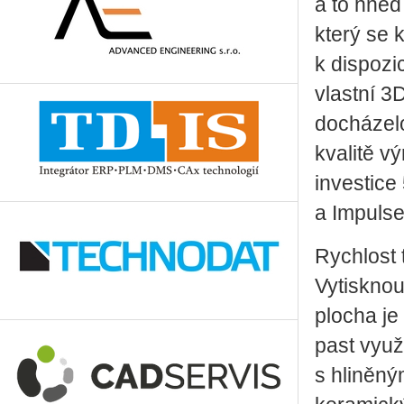
a to hned
který se 
k dispozi
vlastní 3
dochá­ze­
kvalitě v
investice
a Impuls
Rychlost 
Vytisknou
plocha je
past vyu
s hliněný