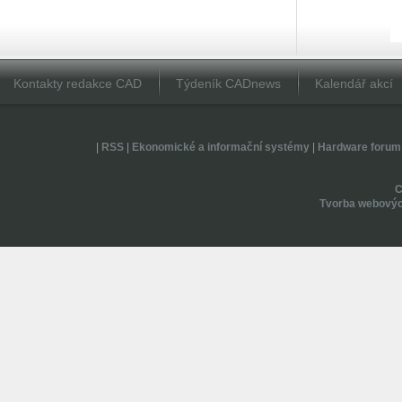
Kontakty redakce CAD
Týdeník CADnews
Kalendář akcí
|
RSS
|
Ekonomické a informační systémy
|
Hardware forum
Tvorba webovýc