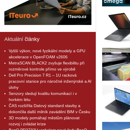
Aktuální
články
Vyšší výkon, nové fyzikální modely a GPU
akcelerace v OpenFOAM v2606
MetraSCAN BLACK2 zvyšuje flexibilitu při
rozměrové kontrole přímo ve výrobě
Dell Pro Precision 7 R1 – 1U racková
pracovní stanice pro náročné inženýrské a AI
úlohy
Senzory sledují kvalitu komunikací i v
horkém létu
ČAS rozšířila Datový standard stavby a
dokončila další milník zavádění BIM v Česku
3D modely pomáhají městům plánovat
rozvoj i zvládat krize
BenQ PD2732U vrcholem nové řady BenQ