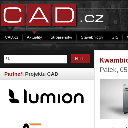
CAD.cz
Aktuality
Strojírenství
Stavebnictví
GIS
Kwambio
Pátek, 0
Partneři
Projektu CAD