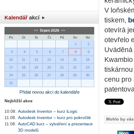
keramický
V loňské
Kalendář
akcí
tiskem,
b
otevírá j
<<
Srpen 2026
>>
Po
Út
St
Čt
Pá
So
Ne
otevřelo 
1
2
Uváděná t
3
4
5
6
7
8
9
Kwambio a
10
11
12
13
14
15
16
17
18
19
20
21
22
23
tiskárnou
24
25
26
27
28
29
30
cenu pro 
31
patentov
Přidat novou akci do kalendáře
Nejbližší akce
10.08.
Autodesk Inventor – kurz iLogic
11.08.
Autodesk Inventor – kurz pro pokročilé
Mohlo by vás 
11.08.
AutoCAD kurz – vytváření a prezentace
3D modelů