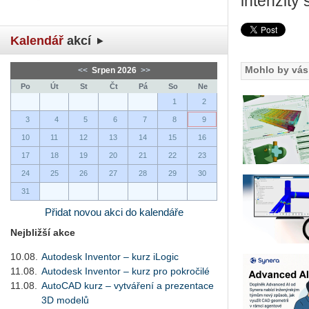
intenzity 
Kalendář
akcí
Mohlo by vás 
<<
Srpen 2026
>>
Po
Út
St
Čt
Pá
So
Ne
1
2
3
4
5
6
7
8
9
10
11
12
13
14
15
16
17
18
19
20
21
22
23
24
25
26
27
28
29
30
31
Přidat novou akci do kalendáře
Nejbližší akce
10.08.
Autodesk Inventor – kurz iLogic
11.08.
Autodesk Inventor – kurz pro pokročilé
11.08.
AutoCAD kurz – vytváření a prezentace
3D modelů