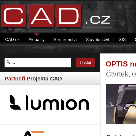
CAD.cz
Aktuality
Strojírenství
Stavebnictví
GIS
OPTIS na
Čtvrtek, 
Partneři
Projektu CAD