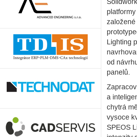
Solidwor
platformy
založené 
prototyp
Lighting 
navrhovan
od návrhu
panelů.
Zapracová
a intelig
chytrá mě
vysoce kv
SPEOS Lig