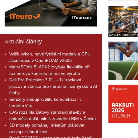
Aktuální
články
Vyšší výkon, nové fyzikální modely a GPU
akcelerace v OpenFOAM v2606
MetraSCAN BLACK2 zvyšuje flexibilitu při
rozměrové kontrole přímo ve výrobě
Dell Pro Precision 7 R1 – 1U racková
pracovní stanice pro náročné inženýrské a AI
úlohy
Senzory sledují kvalitu komunikací i v
horkém létu
ČAS rozšířila Datový standard stavby a
dokončila další milník zavádění BIM v Česku
3D modely pomáhají městům plánovat
rozvoj i zvládat krize
BenQ PD2732U vrcholem nové řady BenQ