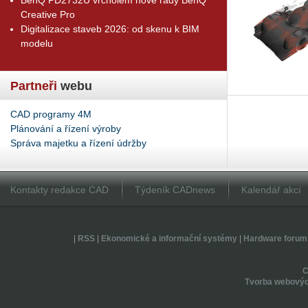
Creative Pro
Digitalizace staveb 2026: od skenu k BIM
modelu
Partneři
webu
CAD programy 4M
Plánování a řízení výroby
Správa majetku a řízení údržby
Kontakty redakce CAD
Týdeník CADnews
Kalendář akcí
|
RSS
|
Ekonomické a informační systémy
|
Hardware forum
Tvorba webovýc