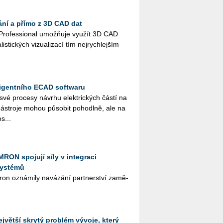
ání a přímo z 3D CAD dat
Pro­fes­si­o­nal umož­ňuje vy­u­žít 3D CAD
lis­tic­kých vi­zu­a­li­za­cí tím nej­rych­lej­ším
ligentního ECAD softwaru
 své pro­ce­sy ná­vr­hu elek­tric­kých částí na
­stro­je mohou pů­so­bit po­ho­dl­ně, ale na
s...
RON spojují síly v integraci
systémů
n ozná­mi­ly na­vá­zá­ní part­ner­ství za­mě­
jvětší skrytý problém vývoje, který