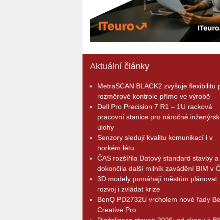
Aktuální
články
MetraSCAN BLACK2 zvyšuje flexibilitu p
rozměrové kontrole přímo ve výrobě
Dell Pro Precision 7 R1 – 1U racková
pracovní stanice pro náročné inženýrsk
úlohy
Senzory sledují kvalitu komunikací i v
horkém létu
ČAS rozšířila Datový standard stavby a
dokončila další milník zavádění BIM v 
3D modely pomáhají městům plánovat
rozvoj i zvládat krize
BenQ PD2732U vrcholem nové řady B
Creative Pro
Digitalizace staveb 2026: od skenu k B