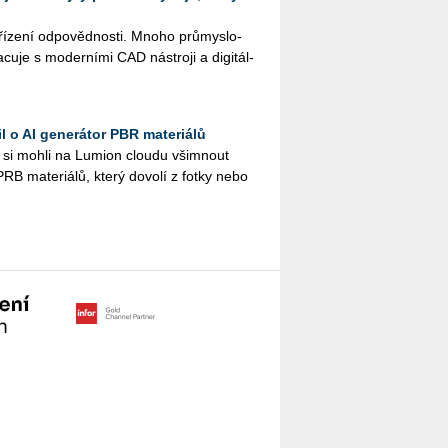
řízení odpovědnosti. Mnoho prů­mys­lo­
cu­je s mo­der­ní­mi CAD ná­stro­ji a di­gi­tál­
l o AI generátor PBR materiálů
e si mohli na Lu­mi­on clou­du všim­nout
PRB ma­te­ri­á­lů, který do­vo­lí z fotky nebo