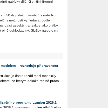
ně nabídky dílů, či vnitřní firemní
am 50 digitálních výrobců s nabídkou
elů, s možností vyhledávat podle
je další aspekty transakce jako platby,
 plně dohledatelný. Služby najdete
na
 modelem – rozhoduje připravenost
­struk­ce je často roz­díl mezi tech­nic­ky
k­tem, se kte­rým do­ká­že re­ál­ně pra­co­
alizačního programu Lumion 2026.1
­ce 2026.1 pro­gra­mu Lu­mi­on při­ná­ší vir­tu­