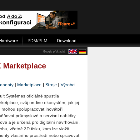
Hardware
PDM/PLM
Download
Google překladač:
 Marketplace
onenty
|
Marketplace
|
Stroje
|
Výrobci
lt Systèmes oficiálně spustila
et­pla­ce, svůj on-line ekosystém, jak jej
 mohou spolupracovat inovátoři
ěňovat průmyslové a ser­vis­ní nabídky.
ová a je určená pro digitální navrhování,
obu, včetně 3D tisku, kam lze vložit
nen­ty vlastního prostředí nebo spravovat