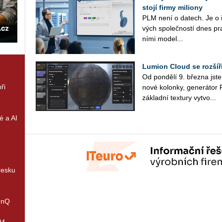
stojí firmy miliony
PLM není o datech. Je o 
vých spo­leč­nos­tí dnes pra­
ní­mi mo­de­l...
Lumion Cloud se rozšíři
Od pon­dě­lí 9. břez­na jst
ři
nové ko­lon­ky, ge­ne­rá­tor 
zá­klad­ní tex­tu­ry vy­tvo­...
é a AI
Česku
enQ
IM