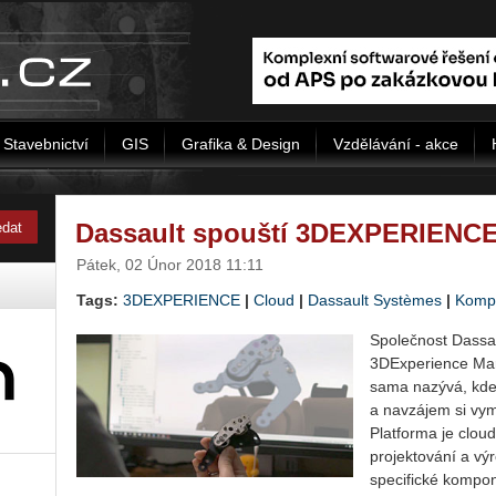
Stavebnictví
GIS
Grafika & Design
Vzdělávání - akce
Dassault spouští 3DEXPERIENCE
Pátek, 02 Únor 2018 11:11
Tags:
3DEXPERIENCE
|
Cloud
|
Dassault Systèmes
|
Komp
Společnost Dassau
3DExperience Mar­k
sama nazývá, kde
a navzájem si vym
Platforma je cloud
projektování a výr
specifické kom­po­