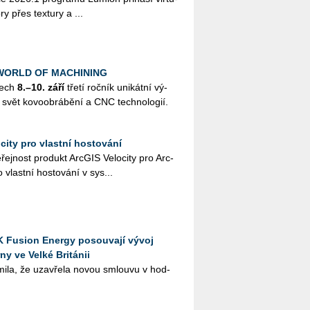
ory přes tex­tu­ry a ...
k WORLD OF MACHINING
nech
8.–10. září
třetí roč­ník uni­kát­ní vý­
svět ko­vo­ob­rá­bě­ní a CNC tech­no­lo­gií.
city pro vlastní hostování
­řej­nost pro­dukt Arc­GIS Ve­lo­ci­ty pro Arc­
 vlast­ní hos­to­vá­ní v sys­...
K Fusion Energy posouvají vývoj
ny ve Velké Británii
mi­la, že uza­vře­la novou smlou­vu v hod­