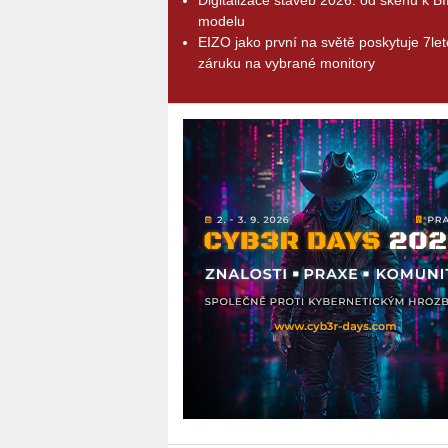
modelu
EIZO jako první na světě poskytuje 7le
záruku na vybrané monitory