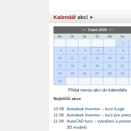
Kalendář
akcí
<<
Srpen 2026
>>
Po
Út
St
Čt
Pá
So
1
3
4
5
6
7
8
10
11
12
13
14
15
17
18
19
20
21
22
24
25
26
27
28
29
31
Přidat novou akci do kalendáře
Nejbližší akce
10.08.
Autodesk Inventor – kurz iLogic
11.08.
Autodesk Inventor – kurz pro pokro
11.08.
AutoCAD kurz – vytváření a preze
3D modelů