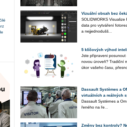
Vizuální obsah bez ček
SO­LID­WORKS Vi­su­a­li­ze 
ilé
data pro vy­tvá­ře­ní fo­to­re­a­
urz
a nej­jed­no­duš­š...
le
5 klíčových výhod inte
Jste při­pra­ve­ni po­su­nout
novou úroveň? Tra­dič­ní ná
úkor va­še­ho času, přes­no
Dassault Systèmes a OM
virtuálních a reálných 
Das­sault Sys­tè­mes a Om­ro
ře­né­ho na ře­...
Změny bez kontroly? Ne