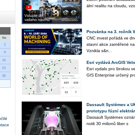
ál­ní re­a­li­tu na clou­du, vz
Pozvánka na 3. roční
CNC in­vest po­řá­dá ve d
Ne
stav­ní akce za­mě­ře­né na 
2
Vznik­la s&n...
9
16
Esri vydává ArcGIS Velo
23
Esri vy­da­lo pro ši­ro­kou ve
GIS En­ter­pri­se ur­če­ný pro
30
Dassault Systèmes a U
prototypu fúzní elektrár
Das­sault Sys­tè­mes ozná­
čilé
no­tě 30 mi­li­o­nů liber s
ntace