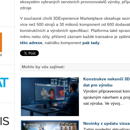
ekosystém vybraných servisních provozovatelů výroby, případ
zdroje.
V současné chvíli 3DExperience Marketplace obsahuje sezn
více než 500 strojů a 30 milionů komponent od 600 dodavat
konstrukčních a výrobních specifikací. Platforma také spravu
měnu nebo účty, přičemž záznam každé transakce je zpětně
této adrese
, nabídku komponent
pak tady
.
Mohlo by vás zajímat:
Konstrukce nekončí 3D
dat pro výrobu
Vý­rob­ní při­pra­ve­nost kon
správ­ným ná­vrhem a pro­je
vat vý­ro­ba. Ve vý­vo­j...
Novinky z updatu vizu
Zatím po­sled­ní ak­tu­a­li­za