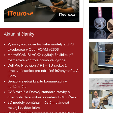
Aktuální
články
Vyšší výkon, nové fyzikální modely a GPU
akcelerace v OpenFOAM v2606
MetraSCAN BLACK2 zvyšuje flexibilitu při
rozměrové kontrole přímo ve výrobě
Dell Pro Precision 7 R1 – 1U racková
pracovní stanice pro náročné inženýrské a AI
úlohy
Senzory sledují kvalitu komunikací i v
horkém létu
ČAS rozšířila Datový standard stavby a
dokončila další milník zavádění BIM v Česku
3D modely pomáhají městům plánovat
rozvoj i zvládat krize
BenQ PD2732U vrcholem nové řady BenQ