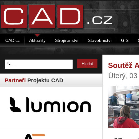
CAD.cz
Aktuality
Strojírenství
Stavebnictví
GIS
Soutěž 
Úterý, 0
Partneři
Projektu CAD