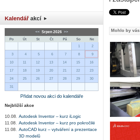
Kalendář
akcí
Mohlo by vás 
<<
Srpen 2026
>>
Po
Út
St
Čt
Pá
So
Ne
1
2
3
4
5
6
7
8
9
10
11
12
13
14
15
16
17
18
19
20
21
22
23
24
25
26
27
28
29
30
31
Přidat novou akci do kalendáře
Nejbližší akce
10.08.
Autodesk Inventor – kurz iLogic
11.08.
Autodesk Inventor – kurz pro pokročilé
11.08.
AutoCAD kurz – vytváření a prezentace
3D modelů