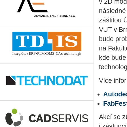
v 2D mode
následné 
záštitou 
VUT v Br
bude prob
na Fakult
kde bude 
technologi
Více info
Autode
FabFes
Akcí se z
i zástupci