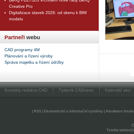
Creative Pro
Digitalizace staveb 2026: od skenu k BIM
modelu
Partneři
webu
CAD programy 4M
Plánování a řízení výroby
Správa majetku a řízení údržby
Kontakty redakce CAD
Týdeník CADnews
Kalendář akcí
|
RSS
|
Ekonomické a informační systémy
|
Hardware forum
Tvorba webovýc