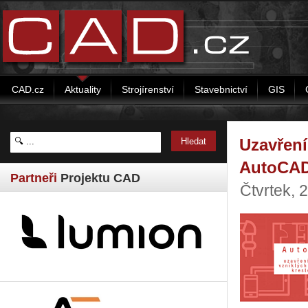
CAD.cz
Aktuality
Strojírenství
Stavebnictví
GIS
Uzavření
AutoCA
Partneři
Projektu CAD
Čtvrtek, 