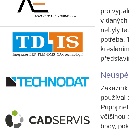
pro vypal
v daných 
nebyly te
potřeba. 
kreslením
představí
Neúspě
Zákazník 
používal 
Připoj n
většinou 
body, pok