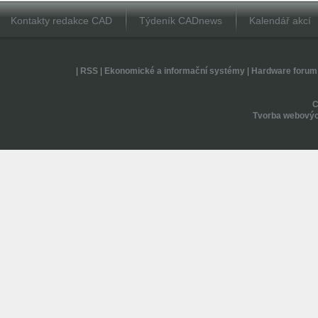
Kontakty redakce CAD
Týdeník CADnews
Kalendář akcí
|
RSS
|
Ekonomické a informační systémy
|
Hardware forum
Tvorba webovýc