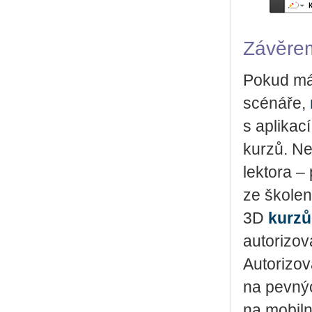
Závěre
Pokud mát
scénáře,
s aplikac
kurzů. Ne
lektora –
ze školen
3D
kurzů
autorizov
Autorizov
na pevný
na mobiln