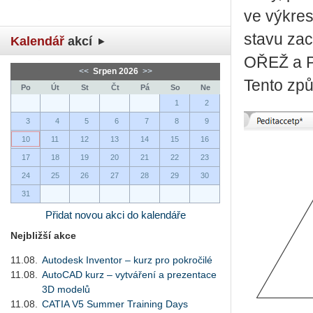
ve výkres
stavu zac
Kalendář
akcí
OŘEŽ a P
<<
Srpen 2026
>>
Tento způ
Po
Út
St
Čt
Pá
So
Ne
1
2
3
4
5
6
7
8
9
10
11
12
13
14
15
16
17
18
19
20
21
22
23
24
25
26
27
28
29
30
31
Přidat novou akci do kalendáře
Nejbližší akce
11.08.
Autodesk Inventor – kurz pro pokročilé
11.08.
AutoCAD kurz – vytváření a prezentace
3D modelů
11.08.
CATIA V5 Summer Training Days