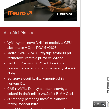
Aktuální
články
Vyšší výkon, nové fyzikální modely a GPU
akcelerace v OpenFOAM v2606
MetraSCAN BLACK2 zvyšuje flexibilitu při
rozměrové kontrole přímo ve výrobě
Dell Pro Precision 7 R1 – 1U racková
pracovní stanice pro náročné inženýrské a AI
úlohy
Senzory sledují kvalitu komunikací i v
horkém létu
ČAS rozšířila Datový standard stavby a
dokončila další milník zavádění BIM v Česku
3D modely pomáhají městům plánovat
rozvoj i zvládat krize
BenQ PD2732U vrcholem nové řady BenQ