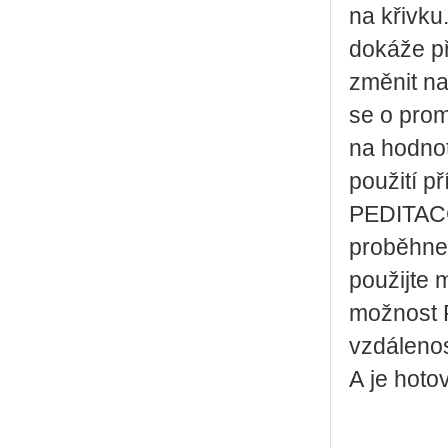
na křivku
dokáže p
změnit na
se o pro
na hodnot
použití p
PEDITACC
proběhne 
použijte 
možnost P
vzdálenos
A je hotov