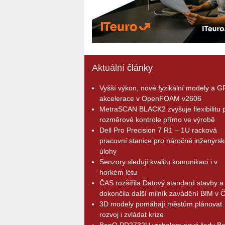
Aktuální
články
Vyšší výkon, nové fyzikální modely a 
akcelerace v OpenFOAM v2606
MetraSCAN BLACK2 zvyšuje flexibilitu p
rozměrové kontrole přímo ve výrobě
Dell Pro Precision 7 R1 – 1U racková
pracovní stanice pro náročné inženýrsk
úlohy
Senzory sledují kvalitu komunikací i v
horkém létu
ČAS rozšířila Datový standard stavby a
dokončila další milník zavádění BIM v 
3D modely pomáhají městům plánovat
rozvoj i zvládat krize
BenQ PD2732U vrcholem nové řady B