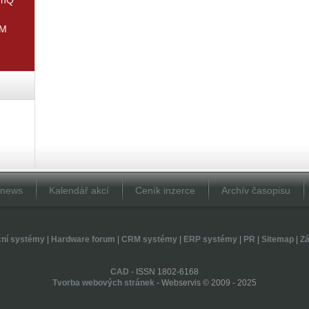
IM
Dnews
Kalendář akcí
Ceník inzerce
Archív časopisu
ční systémy
|
Hardware forum
|
CRM systémy
|
ERP systémy
|
PR
|
Sitemap
|
Zá
CAD
- ISSN 1802-6168
Tvorba webových stránek
- Webservis © 2009 - 2025