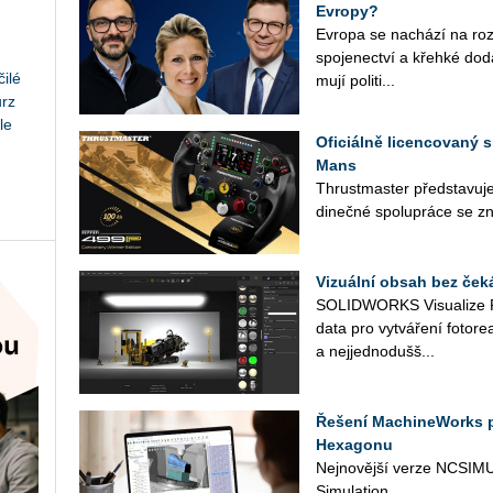
Evropy?
Ev­ro­pa se na­chá­zí na roz­ce
spo­je­nec­tví a křeh­ké do­d
ilé
mu­jí po­li­ti­...
urz
le
Oficiálně licencovaný s
Mans
Thrust­mas­ter před­sta­vu­je
di­neč­né spo­lu­prá­ce se zn
Vizuální obsah bez ček
SO­LID­WORKS Vi­su­a­li­ze 
data pro vy­tvá­ře­ní fo­to­re­a­
a nej­jed­no­duš­š...
Řešení MachineWorks 
Hexagonu
Nej­no­věj­ší verze NC­SI­MU
Si­mu­lati­on ...