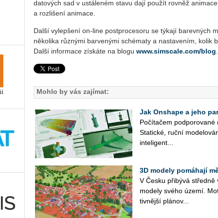
datových sad v ustáleném stavu dají použít rovněž animace,
a rozlišení animace.
Další vylepšení on-line postprocesoru se týkají barevných 
několika různými barvenými schématy a nastavením, kolik b
Další informace získáte na blogu
www.simscale.com/blog
.
Mohlo by vás zajímat:
Jak Onshape a jeho part
Po­čí­ta­čem pod­po­ro­va­né 
Sta­tic­ké, ruční mo­de­lo­vá­
in­te­li­gent­...
3D modely pomáhají měs
V Česku při­bý­vá střed­ně v
mo­de­ly svého území. Mo­ti
tiv­něj­ší plá­no­v...