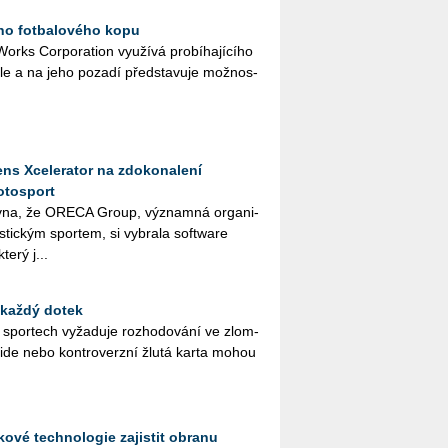
ího fotbalového kopu
rks Cor­po­rati­on vy­u­ží­vá pro­bí­ha­jí­cí­ho
a­le a na jeho po­za­dí před­sta­vu­je mož­nos­
ns Xcelerator na zdokonalení
otosport
­na, že ORE­CA Group, vý­znam­ná or­ga­ni­
ris­tic­kým spor­tem, si vy­bra­la soft­ware
terý j...
 každý dotek
ch spor­tech vy­ža­du­je roz­ho­do­vá­ní ve zlom­
­si­de nebo kon­tro­verz­ní žlutá karta mohou
ové technologie zajistit obranu