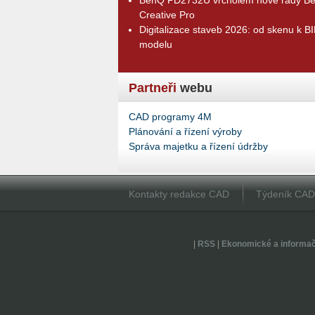
Creative Pro
Digitalizace staveb 2026: od skenu k B
modelu
Partneři
webu
CAD programy 4M
Plánování a řízení výroby
Správa majetku a řízení údržby
Kontakty redakce CAD
Týdeník CA
|
RSS
|
Ekonomické a informa