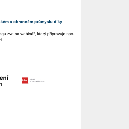
eckém a obranném průmyslu díky
­gu zve na webi­nář, který při­pra­vu­je spo­
i...