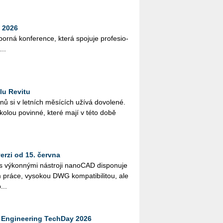
 2026
bor­ná kon­fe­ren­ce, která spo­ju­je pro­fe­si­o­
...
lu Revitu
­nů si v let­ních mě­sí­cích užívá do­vo­le­né.
ško­lou po­vin­né, které mají v této době
rzi od 15. června
vý­kon­ný­mi ná­stro­ji na­no­CAD dis­po­nu­je
ráce, vy­so­kou DWG kom­pa­ti­bi­li­tou, ale
...
Engineering TechDay 2026