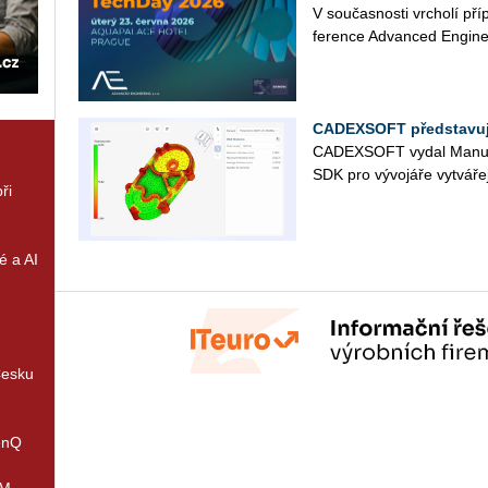
V sou­čas­nos­ti vr­cho­lí pří
fe­ren­ce Advan­ced En­gi­ne
CADEXSOFT představuje
CAD­EX­SOFT vydal Ma­nu­f
SDK pro vý­vo­já­ře vy­tvá­ře­
ři
é a AI
Česku
enQ
IM