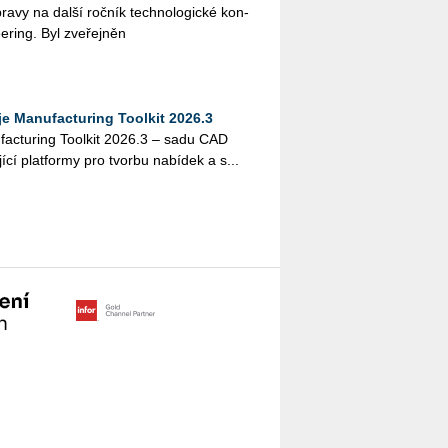
­pra­vy na další roč­ník tech­no­lo­gic­ké kon­
e­ring. Byl zve­řej­něn
 Manufacturing Toolkit 2026.3
actu­ring Tool­kit 2026.3 – sadu CAD
jí­cí plat­for­my pro tvor­bu na­bí­dek a s...