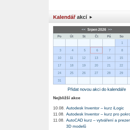
Kalendář
akcí
<<
Srpen 2026
>>
Po
Út
St
Čt
Pá
So
1
3
4
5
6
7
8
10
11
12
13
14
15
17
18
19
20
21
22
24
25
26
27
28
29
31
Přidat novou akci do kalendáře
Nejbližší akce
10.08.
Autodesk Inventor – kurz iLogic
11.08.
Autodesk Inventor – kurz pro pokro
11.08.
AutoCAD kurz – vytváření a preze
3D modelů