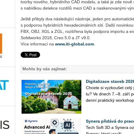
tvorby nového, hybridního CAD modelu, a také je zde nově
s nabídkou detekce rozdílů mezi CAD a naskenovanými výr
Ještě přibyly dva následující nástroje, jeden pro automatick
s podporou hybridních hexadecimálních sítí. Další novinkou
FBX, OBJ, XGL a ZGL, rozšířena byla podpora importu a exp
Solidworks 2018, Creo 5.0 a JT v9.0.
Více informací na
www.iti-global.com
.
Mohlo by vás zajímat:
Digitalizace staveb 20
Chce­te si vy­zkou­šet cel
tu? Ve dnech 7.–8. září po­
den­ní prak­tic­ký work­shop
Synera přidává do prac
Tech Soft 3D a Sy­ne­ra oz
Sy­ne­ry, který vy­u­ží...