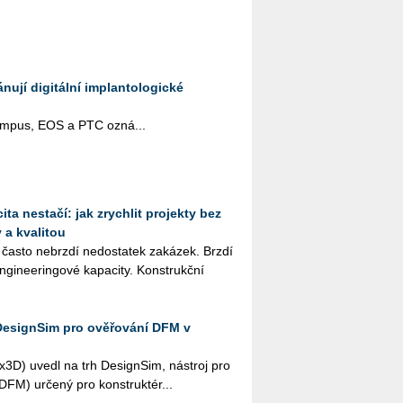
ují digitální implantologické
pus, EOS a PTC ozná­...
ta nestačí: jak zrychlit projekty bez
 a kvalitou
 často ne­brz­dí ne­do­sta­tek za­ká­zek. Brzdí
­gi­nee­rin­go­vé ka­pa­ci­ty. Kon­strukč­ní
DesignSim pro ověřování DFM v
­3D) uvedl na trh De­sign­Sim, ná­stroj pro
i (DFM) ur­če­ný pro kon­struk­té­r...