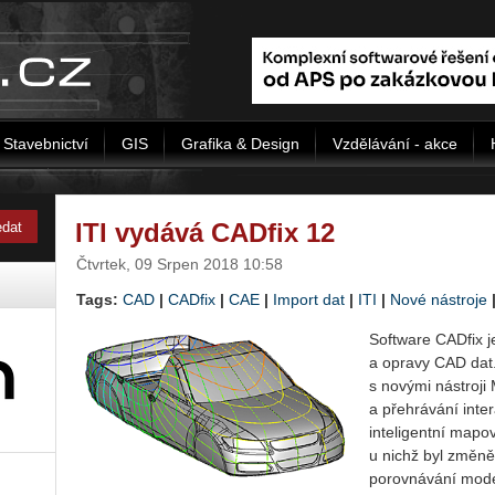
Stavebnictví
GIS
Grafika & Design
Vzdělávání - akce
ITI vydává CADfix 12
Čtvrtek, 09 Srpen 2018 10:58
Tags:
CAD
|
CADfix
|
CAE
|
Import dat
|
ITI
|
Nové nástroje
Software CADfix j
a opravy CAD dat.
s novými nástroji
a přehrávání inte
inteligentní mapo
u nichž byl změněn
porovnávání model