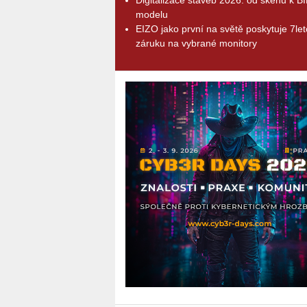
modelu
EIZO jako první na světě poskytuje 7le
záruku na vybrané monitory