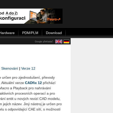
Hardware
PDM/PLM
Download
Google překladač:
|
Skenování
|
Verze 12
e určen pro zjednodušení, převody
 Aktuální verze
CADfix 12
přichází
 Macro a Playback pro nahrávání
raktivních procesních operací a pro
vání entit u nových revizí CAD modelu,
 jejich název. Jiný nástroj je určen pro
u s odpovídající CAE sítí, s možností