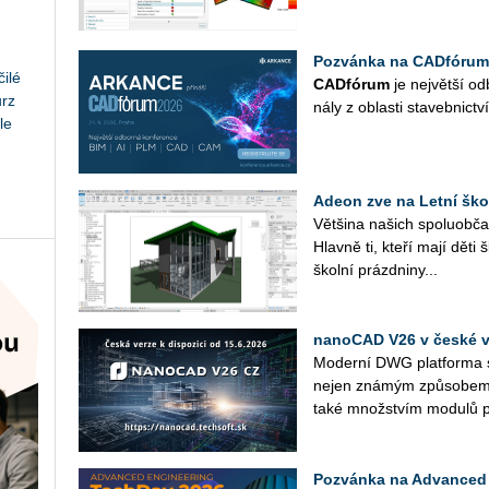
Pozvánka na CADfórum
ilé
CAD­fó­rum
je nej­vět­ší od­
urz
ná­ly z ob­las­ti sta­veb­nic­tví
le
Adeon zve na Letní ško
Vět­ši­na na­šich spo­lu­ob­ča
Hlav­ně ti, kteří mají děti 
škol­ní prázd­ni­ny...
nanoCAD V26 v české ve
Mo­der­ní DWG plat­for­ma s 
nejen zná­mým způ­so­bem p
také množ­stvím mo­du­lů p
Pozvánka na Advanced 