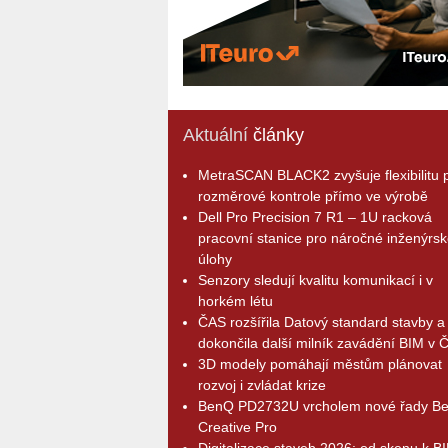
Aktuální
články
MetraSCAN BLACK2 zvyšuje flexibilitu p
rozměrové kontrole přímo ve výrobě
Dell Pro Precision 7 R1 – 1U racková
pracovní stanice pro náročné inženýrsk
úlohy
Senzory sledují kvalitu komunikací i v
horkém létu
ČAS rozšířila Datový standard stavby a
dokončila další milník zavádění BIM v 
3D modely pomáhají městům plánovat
rozvoj i zvládat krize
BenQ PD2732U vrcholem nové řady B
Creative Pro
Digitalizace staveb 2026: od skenu k B