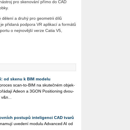
 nástroj pro skenování přímo do CAD
obky.
é dělení a druhý pro geometrii dílů
 je přidaná podpora VR aplikací a formátů
ortu o nejnovější verze Catia V5,
26: od skenu k BIM modelu
ý pro­ces scan-to-BIM na sku­teč­ném ob­jek­
řá­da­jí Adeon a 3GON Po­si­ti­o­ning dvou­
 v&n...
ovních postupů inteligenci CAD tvarů
na­mu­jí uve­de­ní mo­du­lu Advan­ced AI od