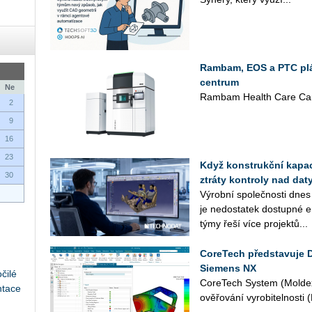
Rambam, EOS a PTC plán
centrum
Ne
Rambam Health Care Cam
2
9
16
23
Když konstrukční kapaci
30
ztráty kontroly nad daty
Vý­rob­ní spo­leč­nos­ti dnes
je ne­do­sta­tek do­stup­né en
týmy řeší více pro­jek­tů...
CoreTech představuje 
Siemens NX
čilé
Co­re­Tech Sys­tem (Mol­dex
ntace
ově­řo­vá­ní vy­ro­bi­tel­nos­t