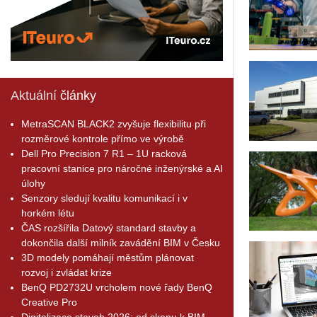
Aktuální
články
MetraSCAN BLACK2 zvyšuje flexibilitu při
rozměrové kontrole přímo ve výrobě
Dell Pro Precision 7 R1 – 1U racková
pracovní stanice pro náročné inženýrské a AI
úlohy
Senzory sledují kvalitu komunikací i v
horkém létu
ČAS rozšířila Datový standard stavby a
dokončila další milník zavádění BIM v Česku
3D modely pomáhají městům plánovat
rozvoj i zvládat krize
BenQ PD2732U vrcholem nové řady BenQ
Creative Pro
Digitalizace staveb 2026: od skenu k BIM