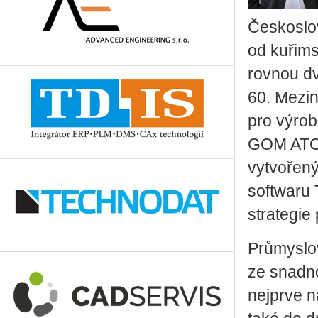
Českoslov
od kuřims
rovnou dv
60. Mezin
pro výrob
GOM ATOS 
vytvořený
softwaru 
strategie
Průmyslov
ze snadn
nejprve n