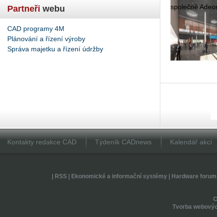
spo­leč­ně Adeon
Partneři
webu
CAD programy 4M
Plánování a řízení výroby
Správa majetku a řízení údržby
Kontakty redakce CAD
Týdeník CADnews
Kalendář akcí
|
RSS
|
Ekonomické a informační systémy
|
Hardware forum
Tvorba webovýc