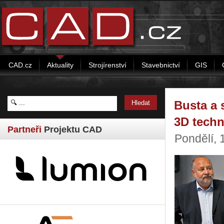
CAD.cz
Aktuality
Strojírenství
Stavebnictví
GIS
Busta a 
3D techn
Partneři
Projektu CAD
Pondělí, 