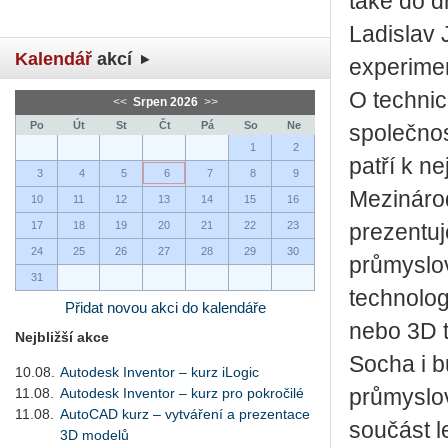
také do d
Ladislav 
Kalendář
akcí
experime
O technic
<<
Srpen 2026
>>
Po
Út
St
Čt
Pá
So
Ne
společnos
1
2
patří k n
3
4
5
6
7
8
9
Mezináro
10
11
12
13
14
15
16
17
18
19
20
21
22
23
prezentuj
24
25
26
27
28
29
30
průmyslo
31
technolog
Přidat novou akci do kalendáře
nebo 3D t
Nejbližší akce
Socha i b
10.08.
Autodesk Inventor – kurz iLogic
11.08.
Autodesk Inventor – kurz pro pokročilé
průmyslov
11.08.
AutoCAD kurz – vytváření a prezentace
součást 
3D modelů