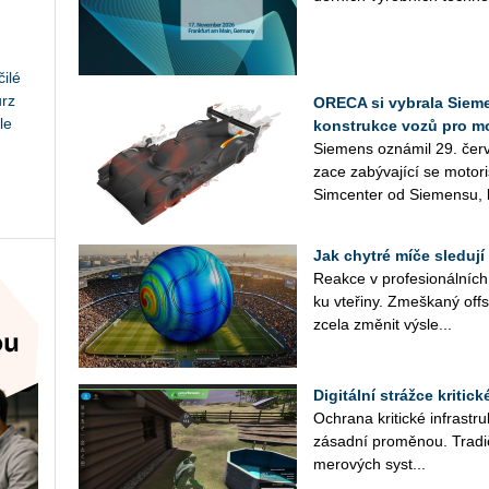
ilé
urz
ORECA si vybrala Sieme
le
konstrukce vozů pro m
Sie­mens ozná­mil 29. červ
za­ce za­bý­va­jí­cí se mo­to­
Sim­cen­ter od Sie­men­su, k
Jak chytré míče sledují
Re­ak­ce v pro­fe­si­o­nál­ní
ku vte­ři­ny. Zmeš­ka­ný off
zcela změ­nit vý­sle...
Digitální strážce kritic
Ochra­na kri­tic­ké in­frastruk
zá­sad­ní pro­mě­nou. Tra­di
me­ro­vých sys­t...