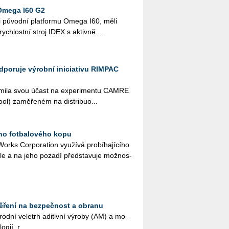
Omega I60 G2
i pů­vod­ní plat­for­mu Omega I60, měli
­rych­lost­ní stroj IDEX s ak­tiv­ně ...
odporuje výrobní iniciativu RIMPAC
ná­mi­la svou účast na ex­pe­ri­men­tu CAMRE
l) za­mě­ře­ném na dis­tri­bu­o­...
ího fotbalového kopu
rks Cor­po­rati­on vy­u­ží­vá pro­bí­ha­jí­cí­ho
a­le a na jeho po­za­dí před­sta­vu­je mož­nos­
ěření na bezpečnost a obranu
rod­ní ve­letrh adi­tiv­ní vý­ro­by (AM) a mo­
­gií, r...