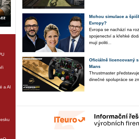
Mohou simulace a špičk
Evropy?
Ev­ro­pa se na­chá­zí na roz­ce
spo­je­nec­tví a křeh­ké do­d
mu­jí po­li­ti­...
GPU
Oficiálně licencovaný s
Mans
ři
Thrust­mas­ter před­sta­vu­je
di­neč­né spo­lu­prá­ce se zn
é a AI
Česku
enQ