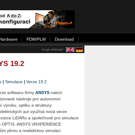
Hardware
PDM/PLM
Download
Google překladač:
YS 19.2
s
|
Simulace
|
Verze 19.2
erze softwaru firmy
ANSYS
nabízí
li­zo­va­né nástroje pro autonomní
í výrobu, optiku a struktury.
lektrických aut využívá nová verze
izice LiDARu a společnosti pro simulace
é­mů OPTIS. ANSYS VRXPERIENCE
 plnou a rea­li­sti­c­kou simulaci