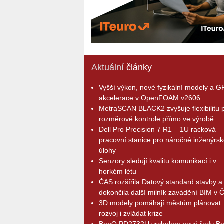
Aktuální
články
Vyšší výkon, nové fyzikální modely a 
akcelerace v OpenFOAM v2606
MetraSCAN BLACK2 zvyšuje flexibilitu p
rozměrové kontrole přímo ve výrobě
Dell Pro Precision 7 R1 – 1U racková
pracovní stanice pro náročné inženýrsk
úlohy
Senzory sledují kvalitu komunikací i v
horkém létu
ČAS rozšířila Datový standard stavby a
dokončila další milník zavádění BIM v 
3D modely pomáhají městům plánovat
rozvoj i zvládat krize
BenQ PD2732U vrcholem nové řady B