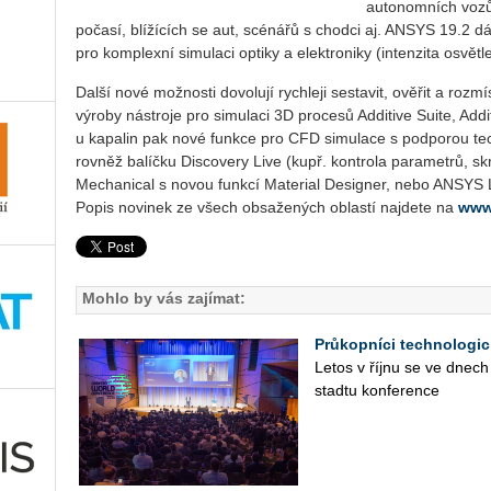
autonomních vozů
počasí, blížících se aut, scénářů s chodci aj. ANSYS 19.2
pro komplexní simulaci optiky a elektroniky (intenzita osvětle
Další nové možnosti dovolují rychleji sestavit, ověřit a rozmíst
výroby nástroje pro simulaci 3D procesů Additive Suite, Addit
u kapalin pak nové funkce pro CFD simulace s podporou tech
rovněž balíčku Discovery Live (kupř. kontrola pa­ra­me­t­rů, s
Mechanical s novou funkcí Material Designer, nebo ANSY
Popis novinek ze všech obsažených oblastí najdete na
www
Mohlo by vás zajímat:
Průkopníci technologic
Letos v říjnu se ve dnech
sta­d­tu kon­fe­ren­ce