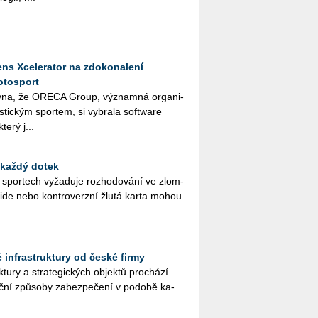
ns Xcelerator na zdokonalení
otosport
­na, že ORE­CA Group, vý­znam­ná or­ga­ni­
ris­tic­kým spor­tem, si vy­bra­la soft­ware
terý j...
 každý dotek
ch spor­tech vy­ža­du­je roz­ho­do­vá­ní ve zlom­
­si­de nebo kon­tro­verz­ní žlutá karta mohou
ké infrastruktury od české firmy
­tu­ry a stra­te­gic­kých ob­jek­tů pro­chá­zí
č­ní způ­so­by za­bez­pe­če­ní v po­do­bě ka­