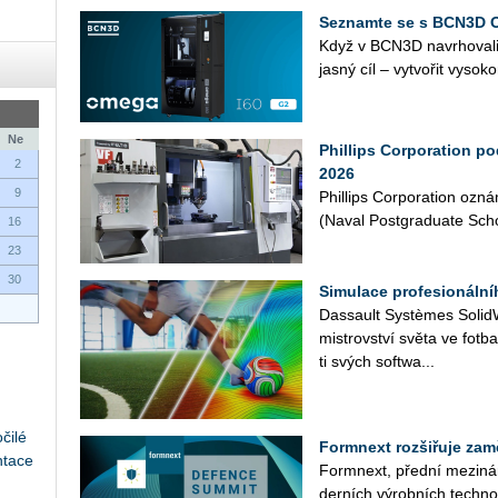
Seznamte se s BCN3D 
Když v BCN3D na­vr­ho­va­l
jasný cíl – vy­tvo­řit vy­so­ko
Ne
Phillips Corporation p
2
2026
9
Phil­lips Cor­po­rati­on oz
(Naval Post­gra­dua­te Scho­o
16
23
30
Simulace profesionáln
Das­sault Sys­tè­mes So­lid­Wo
mi­s­trov­ství světa ve fot­b
ti svých soft­wa­...
čilé
Formnext rozšiřuje zam
ntace
Form­next, před­ní me­zi­ná­
der­ních vý­rob­ních tech­no­lo