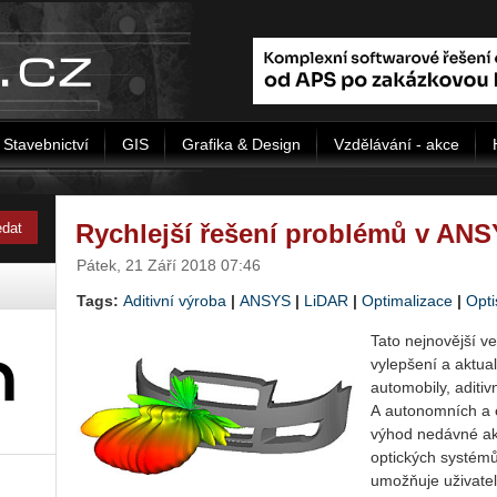
Stavebnictví
GIS
Grafika & Design
Vzdělávání - akce
Rychlejší řešení problémů v ANS
Pátek, 21 Září 2018 07:46
Tags:
Aditivní výroba
|
ANSYS
|
LiDAR
|
Optimalizace
|
Opti
Tato nejnovější v
vylepšení a ak­tua­
automobily, aditivn
A autonomních a e
výhod nedávné akv
optických sys­t
umožňuje uživatelům