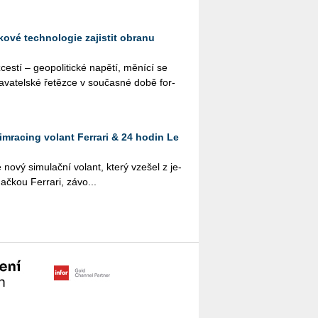
ové technologie zajistit obranu
s­tí – ge­o­po­li­tic­ké na­pě­tí, mě­ní­cí se
a­va­tel­ské ře­těz­ce v sou­čas­né době for­
imracing volant Ferrari & 24 hodin Le
 nový si­mu­lač­ní vo­lant, který vze­šel z je­
ač­kou Ferra­ri, zá­vo­...