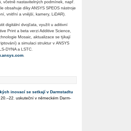
, včetně nastavitelných podmínek, např.
 dále obsahuje díky ANSYS SPEOS nástroje
ní, vnitřní a vnější, kamery, LiDAR).
it digitální dvojčata, využít u aditivní
ive Print a beta verzi Additive Science,
nologie Mosaic, aktualizace se týkají
kriptování) a simulaci struktur v ANSYS
S LS-DYNA a LSTC.
.ansys.com
.
kých inovací se setkají v Darmstadtu
 20.–22. usku­teč­ní v ně­mec­kém Darm­