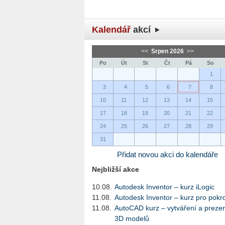
Kalendář
akcí
<<
Srpen 2026
>>
Po
Út
St
Čt
Pá
So
1
3
4
5
6
7
8
10
11
12
13
14
15
17
18
19
20
21
22
24
25
26
27
28
29
31
Přidat novou akci do kalendáře
Nejbližší akce
10.08.
Autodesk Inventor – kurz iLogic
11.08.
Autodesk Inventor – kurz pro pokro
11.08.
AutoCAD kurz – vytváření a preze
3D modelů