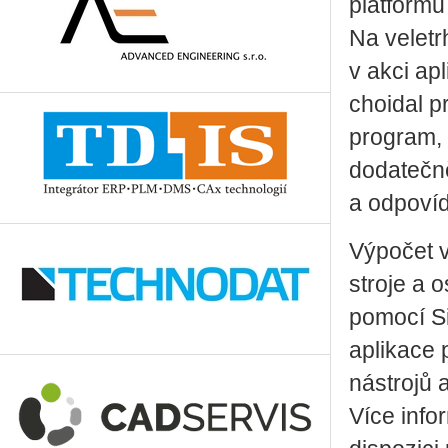
platformu
Na veletr
v akci ap
choi­dal p
program, 
dodatečně
a odpovíd
Výpočet v
stroje a 
pomocí Si
aplikace 
nástrojů 
Více info