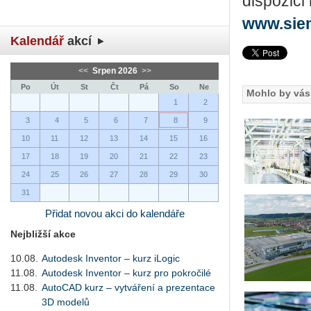
dispozici
www.sie
Kalendář
akcí
<<
Srpen 2026
>>
Po
Út
St
Čt
Pá
So
Ne
Mohlo by vás 
1
2
3
4
5
6
7
8
9
10
11
12
13
14
15
16
17
18
19
20
21
22
23
24
25
26
27
28
29
30
31
Přidat novou akci do kalendáře
Nejbližší akce
10.08.
Autodesk Inventor – kurz iLogic
11.08.
Autodesk Inventor – kurz pro pokročilé
11.08.
AutoCAD kurz – vytváření a prezentace
3D modelů