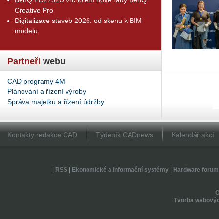
Creative Pro
Digitalizace staveb 2026: od skenu k BIM
modelu
Partneři
webu
CAD programy 4M
Plánování a řízení výroby
Správa majetku a řízení údržby
Kontakty redakce CAD
Týdeník CADnews
Kalendář akcí
|
RSS
|
Ekonomické a informační systémy
|
Hardware forum
Tvorba webovýc