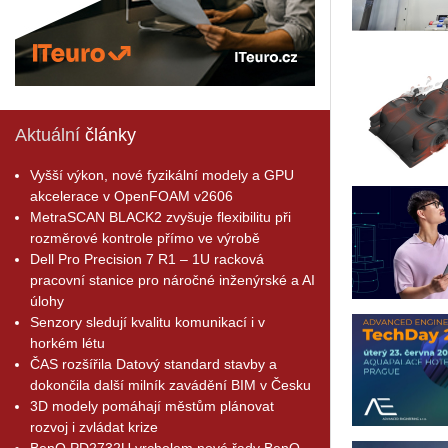
Aktuální
články
Vyšší výkon, nové fyzikální modely a GPU
akcelerace v OpenFOAM v2606
MetraSCAN BLACK2 zvyšuje flexibilitu při
rozměrové kontrole přímo ve výrobě
Dell Pro Precision 7 R1 – 1U racková
pracovní stanice pro náročné inženýrské a AI
úlohy
Senzory sledují kvalitu komunikací i v
horkém létu
ČAS rozšířila Datový standard stavby a
dokončila další milník zavádění BIM v Česku
3D modely pomáhají městům plánovat
rozvoj i zvládat krize
BenQ PD2732U vrcholem nové řady BenQ