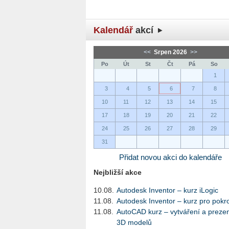
Kalendář
akcí
<<
Srpen 2026
>>
Po
Út
St
Čt
Pá
So
1
3
4
5
6
7
8
10
11
12
13
14
15
17
18
19
20
21
22
24
25
26
27
28
29
31
Přidat novou akci do kalendáře
Nejbližší akce
10.08.
Autodesk Inventor – kurz iLogic
11.08.
Autodesk Inventor – kurz pro pokro
11.08.
AutoCAD kurz – vytváření a preze
3D modelů