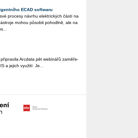
ligentního ECAD softwaru
 své pro­ce­sy ná­vr­hu elek­tric­kých částí na
­stro­je mohou pů­so­bit po­ho­dl­ně, ale na
s...
i­pra­vi­la Arc­da­ta pět webi­ná­řů za­mě­ře­
 a je­jich vy­u­ži­tí. Je...