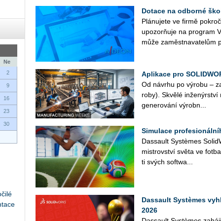
Dotace na odborné ško
Plá­nu­je­te ve firmě po­kr
upo­zorňuje na pro­gram V
může za­měst­na­va­te­lům p
Ne
2
Aplikace pro SOLIDWO
Od ná­vr­hu po vý­ro­bu – z
9
ro­by). Skvě­lé in­že­nýr­stv
16
ge­ne­ro­vá­ní vý­rob­n...
23
30
Simulace profesionáln
Das­sault Sys­tè­mes So­lid­Wo
mi­s­trov­ství světa ve fot­b
ti svých soft­wa­...
čilé
Dassault Systèmes vyh
ntace
2026
Das­sault Sys­tè­mes za­há­j