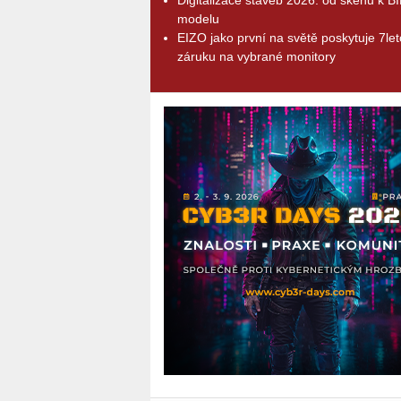
modelu
EIZO jako první na světě poskytuje 7le
záruku na vybrané monitory