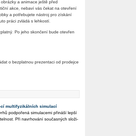
t obrázky a animace ještě před
ční akce, ne­ba­ví vás čekat na otevření
obky a potřebujete nástroj pro získání
uto práci zvládá s lehkostí.
platný. Po jeho skončení bude otevřen
ádat o bezplatnou prezentaci od prodejce
í multifyzikálních simulací
hů pod­po­ře­ná si­mu­la­ce­mi při­ná­ší lepší
­tel­nost. Při na­vr­ho­vá­ní sou­čas­ných slo­ži­