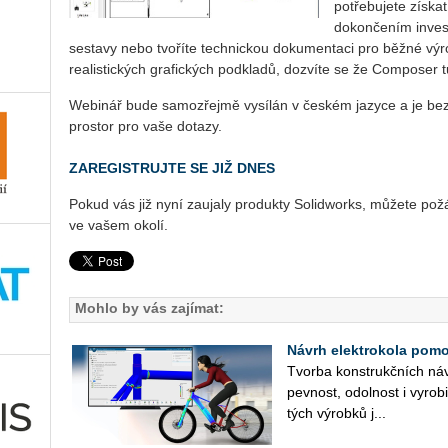
potřebujete získa
dokončením investi
sestavy nebo tvoříte technickou do­ku­men­ta­ci pro běžné výr
rea­li­sti­c­kých grafických podkladů, dozvíte se že Composer t
Webinář bude samozřejmě vysílán v českém jazyce a je bez
prostor pro vaše dotazy.
ZAREGISTRUJTE SE JIŽ DNES
Pokud vás již nyní zaujaly produkty Solidworks, můžete pož
ve vašem okolí.
Mohlo by vás zajímat:
Návrh elektrokola pomoc
Tvor­ba kon­strukč­ních ná­vr
pev­nost, odol­nost i vy­ro­bi
tých vý­rob­ků j...