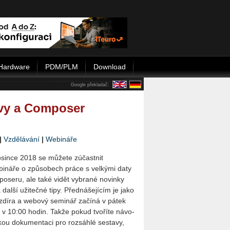
Hardware
PDM/PLM
Download
Google překladač:
avy a Composer
|
Vzdělávání
|
Webináře
osince 2018 se můžete zúčastnit
i­ná­ře o způsobech práce s velkými daty
oseru, ale také vidět vybrané novinky
další užitečné tipy. Před­ná­še­jí­cím je jako
zdíra a webový seminář za­čí­ná v pátek
 v 10:00 hodin. Takže pokud tvoříte ná­vo­
ckou dokumentaci pro rozsáhlé sestavy,