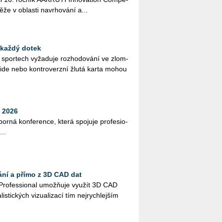
­že v ob­las­ti na­vr­ho­vá­ní a...
 každý dotek
ch spor­tech vy­ža­du­je roz­ho­do­vá­ní ve zlom­
­si­de nebo kon­tro­verz­ní žlutá karta mohou
 2026
bor­ná kon­fe­ren­ce, která spo­ju­je pro­fe­si­o­
...
ání a přímo z 3D CAD dat
Pro­fes­si­o­nal umož­ňuje vy­u­žít 3D CAD
lis­tic­kých vi­zu­a­li­za­cí tím nej­rych­lej­ším