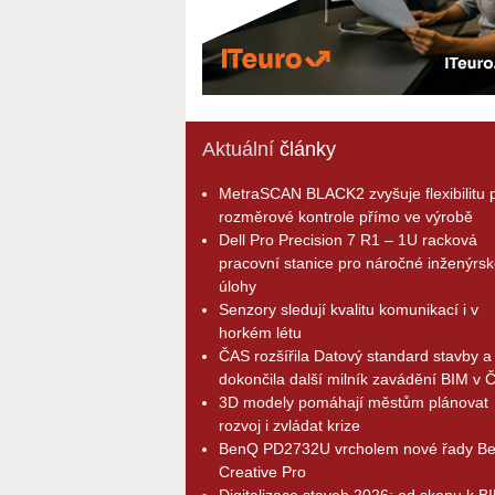
Aktuální
články
MetraSCAN BLACK2 zvyšuje flexibilitu p
rozměrové kontrole přímo ve výrobě
Dell Pro Precision 7 R1 – 1U racková
pracovní stanice pro náročné inženýrsk
úlohy
Senzory sledují kvalitu komunikací i v
horkém létu
ČAS rozšířila Datový standard stavby a
dokončila další milník zavádění BIM v 
3D modely pomáhají městům plánovat
rozvoj i zvládat krize
BenQ PD2732U vrcholem nové řady B
Creative Pro
Digitalizace staveb 2026: od skenu k B