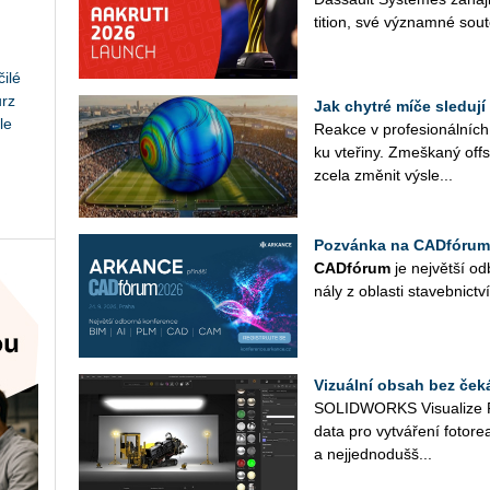
ti­ti­on, své vý­znam­né sou­tě
ilé
urz
Jak chytré míče sledují
le
Re­ak­ce v pro­fe­si­o­nál­ní
ku vte­ři­ny. Zmeš­ka­ný off
zcela změ­nit vý­sle...
Pozvánka na CADfórum
CAD­fó­rum
je nej­vět­ší od­
ná­ly z ob­las­ti sta­veb­nic­tví
Vizuální obsah bez ček
SO­LID­WORKS Vi­su­a­li­ze 
data pro vy­tvá­ře­ní fo­to­re­a­
a nej­jed­no­duš­š...