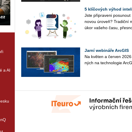
5 klíčových výhod inte
Jste při­pra­ve­ni po­su­nout
novou úroveň? Tra­dič­ní ná
úkor va­še­ho času, přes­no
Jarní webináře ArcGIS
ři
Na kvě­ten a čer­ven 2026 př
ných na tech­no­lo­gie Ar­c­GIS
é a AI
Česku
enQ
IM