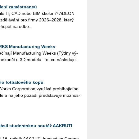
lení zaměstnanců
o­či­lé IT, CAD nebo BIM ško­le­ní? ADEON
zdě­lá­vá­ní pro firmy 2026–2028, který
ři­spět na od­bo...
RKS Manufacturing Weeks
a­čí­na­jí Ma­nu­factu­ring Weeks (Týdny vý­
í ne­kon­čí u 3D mo­de­lu. To, co ná­sle­du­je –
ího fotbalového kopu
rks Cor­po­rati­on vy­u­ží­vá pro­bí­ha­jí­cí­ho
a­le a na jeho po­za­dí před­sta­vu­je mož­nos­
lásil studentskou soutěž AAKRUTI
il 16. roč­ník AA­KRU­TI In­no­vati­on Com­pe­