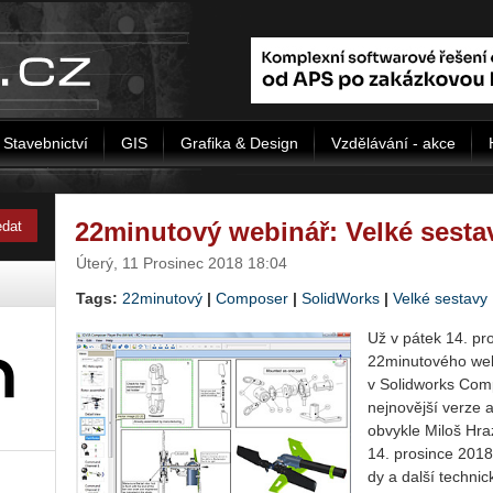
Stavebnictví
GIS
Grafika & Design
Vzdělávání - akce
22minutový webinář: Velké sest
Úterý, 11 Prosinec 2018 18:04
Tags:
22minutový
|
Composer
|
SolidWorks
|
Velké sestavy
Už v pátek 14. pr
22minutového we­b
v Solidworks Comp
nejnovější verze a 
obvykle Miloš Hra
14. prosince 2018
dy a další techni