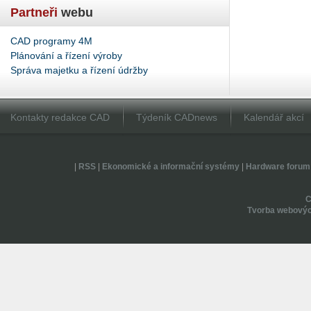
Partneři
webu
CAD programy 4M
Plánování a řízení výroby
Správa majetku a řízení údržby
Kontakty redakce CAD
Týdeník CADnews
Kalendář akcí
|
RSS
|
Ekonomické a informační systémy
|
Hardware forum
Tvorba webovýc