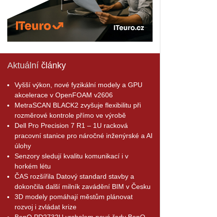
Aktuální
články
Vyšší výkon, nové fyzikální modely a GPU
akcelerace v OpenFOAM v2606
MetraSCAN BLACK2 zvyšuje flexibilitu při
rozměrové kontrole přímo ve výrobě
Dell Pro Precision 7 R1 – 1U racková
pracovní stanice pro náročné inženýrské a AI
úlohy
Senzory sledují kvalitu komunikací i v
horkém létu
ČAS rozšířila Datový standard stavby a
dokončila další milník zavádění BIM v Česku
3D modely pomáhají městům plánovat
rozvoj i zvládat krize
BenQ PD2732U vrcholem nové řady BenQ