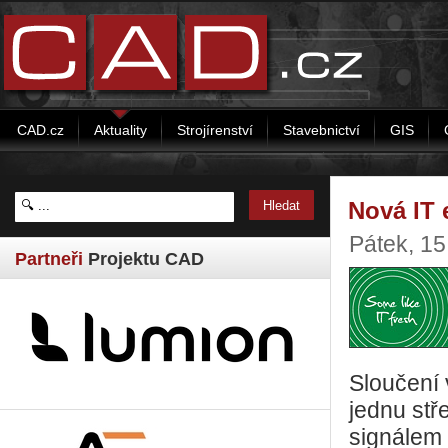
CAD.cz
Aktuality
Strojírenství
Stavebnictví
GIS
Nová IT
Pátek, 1
Partneři
Projektu CAD
Sloučení
jednu stř
signálem 