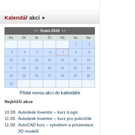
Kalendář
akcí
<<
Srpen 2026
>>
Po
Út
St
Čt
Pá
So
Ne
1
2
3
4
5
6
7
8
9
10
11
12
13
14
15
16
17
18
19
20
21
22
23
24
25
26
27
28
29
30
31
Přidat novou akci do kalendáře
Nejbližší akce
10.08.
Autodesk Inventor – kurz iLogic
11.08.
Autodesk Inventor – kurz pro pokročilé
11.08.
AutoCAD kurz – vytváření a prezentace
3D modelů