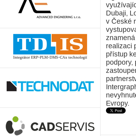
využívají
Dubaji, 
v České r
vystupov
znamená 
realizaci
přístup k
podpory, 
zastoupen
partnerst
Intergrap
nevyhnute
Evropy.