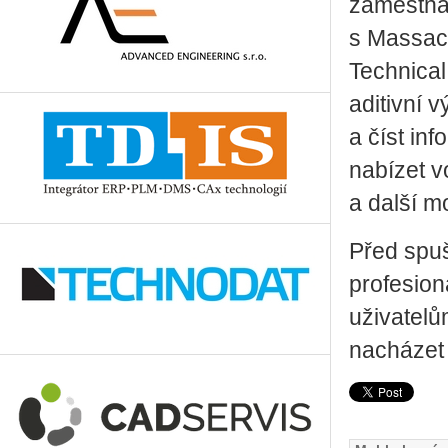
zaměstnání
s Massac
Technical
aditivní 
a číst in
nabízet v
a další m
Před spuš
profesion
uživatelů
nacházet 