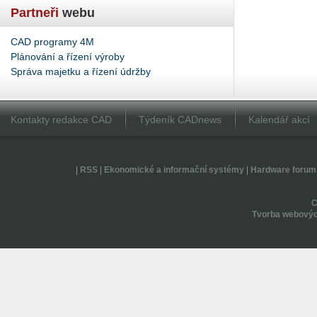
Partneři
webu
CAD programy 4M
Plánování a řízení výroby
Správa majetku a řízení údržby
Kontakty redakce CAD
Týdeník CADnews
Kalendář akcí
|
RSS
|
Ekonomické a informační systémy
|
Hardware forum
Tvorba webovýc