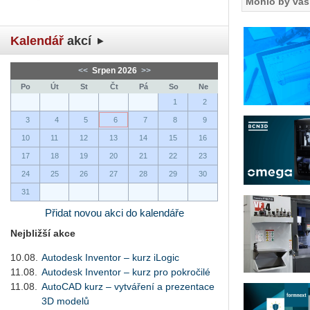
Mohlo by vás 
Kalendář
akcí
<<
Srpen 2026
>>
Po
Út
St
Čt
Pá
So
Ne
1
2
3
4
5
6
7
8
9
10
11
12
13
14
15
16
17
18
19
20
21
22
23
24
25
26
27
28
29
30
31
Přidat novou akci do kalendáře
Nejbližší akce
10.08.
Autodesk Inventor – kurz iLogic
11.08.
Autodesk Inventor – kurz pro pokročilé
11.08.
AutoCAD kurz – vytváření a prezentace
3D modelů