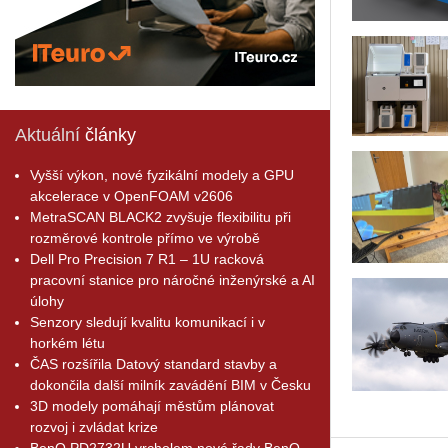
Aktuální
články
Vyšší výkon, nové fyzikální modely a GPU
akcelerace v OpenFOAM v2606
MetraSCAN BLACK2 zvyšuje flexibilitu při
rozměrové kontrole přímo ve výrobě
Dell Pro Precision 7 R1 – 1U racková
pracovní stanice pro náročné inženýrské a AI
úlohy
Senzory sledují kvalitu komunikací i v
horkém létu
ČAS rozšířila Datový standard stavby a
dokončila další milník zavádění BIM v Česku
3D modely pomáhají městům plánovat
rozvoj i zvládat krize
BenQ PD2732U vrcholem nové řady BenQ