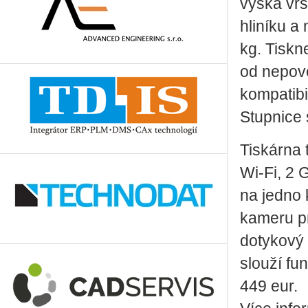
výška vrs
hliníku a
kg. Tiskn
od nepov
kompatibi
Stupnice 
Tiskárna 
Wi-Fi, 2 
na jedno 
kameru pr
dotykový 
slouží fu
449 eur.