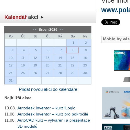
Více info
www.pol
Kalendář
akcí
<<
Srpen 2026
>>
Po
Út
St
Čt
Pá
So
Ne
Mohlo by vás 
1
2
3
4
5
6
7
8
9
10
11
12
13
14
15
16
17
18
19
20
21
22
23
24
25
26
27
28
29
30
31
Přidat novou akci do kalendáře
Nejbližší akce
10.08.
Autodesk Inventor – kurz iLogic
11.08.
Autodesk Inventor – kurz pro pokročilé
11.08.
AutoCAD kurz – vytváření a prezentace
3D modelů