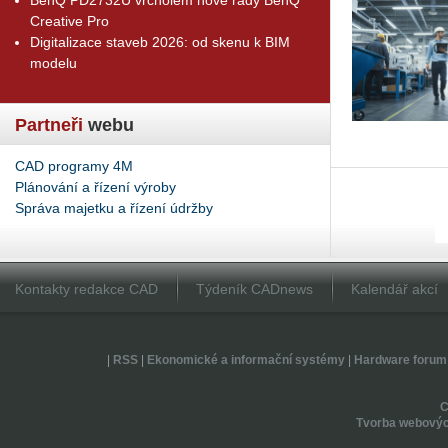
Creative Pro
Digitalizace staveb 2026: od skenu k BIM
modelu
Partneři
webu
CAD programy 4M
Plánování a řízení výroby
Správa majetku a řízení údržby
Kontakty redakce CAD
Týdeník CADnews
Kalendář akcí
|
RSS
|
Ekonomické a informační systémy
|
Hardware forum
Tvorba webovýc