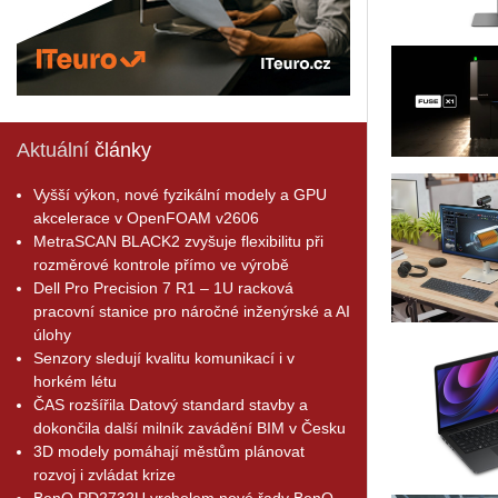
Aktuální
články
Vyšší výkon, nové fyzikální modely a GPU
akcelerace v OpenFOAM v2606
MetraSCAN BLACK2 zvyšuje flexibilitu při
rozměrové kontrole přímo ve výrobě
Dell Pro Precision 7 R1 – 1U racková
pracovní stanice pro náročné inženýrské a AI
úlohy
Senzory sledují kvalitu komunikací i v
horkém létu
ČAS rozšířila Datový standard stavby a
dokončila další milník zavádění BIM v Česku
3D modely pomáhají městům plánovat
rozvoj i zvládat krize
BenQ PD2732U vrcholem nové řady BenQ