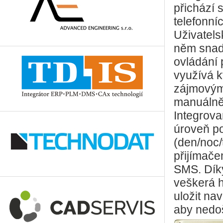
přichází 
telefonní
Uživatelsk
něm snadn
ovládání
využívá k
zájmovým
manuálně
Integrova
úroveň p
(den/noc/
přijímače
SMS. Díky
veškerá 
uložit na
aby nedoš