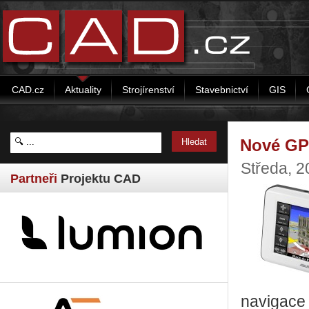
CAD.cz
Aktuality
Strojírenství
Stavebnictví
GIS
Nové GP
Středa, 2
Partneři
Projektu CAD
navigace 