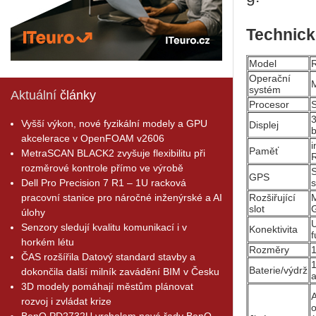
Technick
Model
Operační
systém
Aktuální
články
Procesor
3
Vyšší výkon, nové fyzikální modely a GPU
Displej
akcelerace v OpenFOAM v2606
Paměť
MetraSCAN BLACK2 zvyšuje flexibilitu při
rozměrové kontrole přímo ve výrobě
S
GPS
Dell Pro Precision 7 R1 – 1U racková
s
pracovní stanice pro náročné inženýrské a AI
Rozšiřující
M
slot
úlohy
U
Senzory sledují kvalitu komunikací i v
Konektivita
f
horkém létu
Rozměry
ČAS rozšířila Datový standard stavby a
1
Baterie/výdrž
dokončila další milník zavádění BIM v Česku
a
3D modely pomáhají městům plánovat
A
rozvoj i zvládat krize
o
BenQ PD2732U vrcholem nové řady BenQ