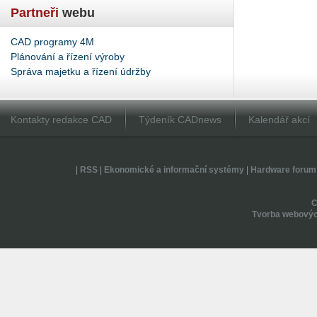
Partneři
webu
CAD programy 4M
Plánování a řízení výroby
Správa majetku a řízení údržby
Kontakty redakce CAD
Týdeník CADnews
Kalendář akcí
|
RSS
|
Ekonomické a informační systémy
|
Hardware forum
Tvorba webovýc