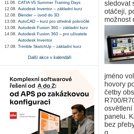
sledovat
11.08.
CATIA V5 Summer Training Days
12.08.
Autodesk Inventor – základní kurz
otáčejí, p
12.08.
Blender – úvod do 3D
možnost n
13.08.
AutoCAD – kurz pro středně pokročilé
13.08.
Autodesk Fusion 360 – základní kurz
14.08.
Autodesk Fusion 360 – pro uživatele
Autodesk Inventor
17.08.
Trimble SketchUp – základní kurz
Další akce v kalendáři
jméno vol
hovory p
četby ob
R700/R70
osvětlení
panelu. K
bez přeby
g.