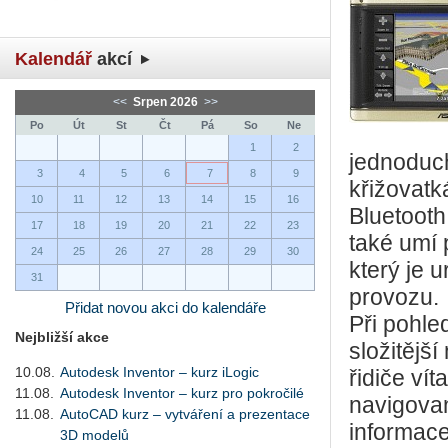
Kalendář
akcí
<<
Srpen 2026
>>
Po
Út
St
Čt
Pá
So
Ne
1
2
jednoduch
3
4
5
6
7
8
9
křižovatk
10
11
12
13
14
15
16
Bluetooth
17
18
19
20
21
22
23
také umí 
24
25
26
27
28
29
30
který je 
31
provozu.
Přidat novou akci do kalendáře
Při pohle
Nejbližší akce
složitějš
10.08.
Autodesk Inventor – kurz iLogic
řidiče v
11.08.
Autodesk Inventor – kurz pro pokročilé
navigovan
11.08.
AutoCAD kurz – vytváření a prezentace
informace
3D modelů