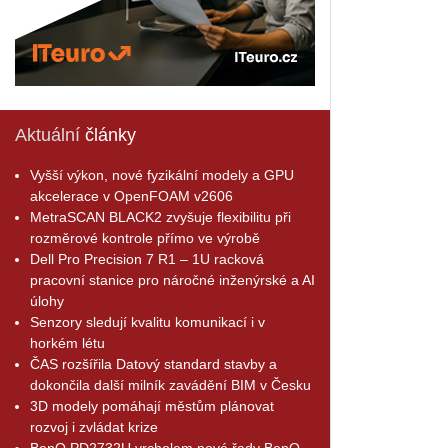
Aktuální
články
Vyšší výkon, nové fyzikální modely a GPU
akcelerace v OpenFOAM v2606
MetraSCAN BLACK2 zvyšuje flexibilitu při
rozměrové kontrole přímo ve výrobě
Dell Pro Precision 7 R1 – 1U racková
pracovní stanice pro náročné inženýrské a AI
úlohy
Senzory sledují kvalitu komunikací i v
horkém létu
ČAS rozšířila Datový standard stavby a
dokončila další milník zavádění BIM v Česku
3D modely pomáhají městům plánovat
rozvoj i zvládat krize
BenQ PD2732U vrcholem nové řady BenQ