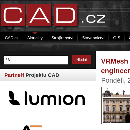
CAD.cz
Aktuality
Strojírenství
Stavebnictví
GIS
VRMesh v
engineer
Partneři
Projektu CAD
Pondělí, 