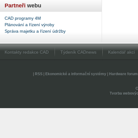
Partneři
webu
CAD programy 4M
Plánování a řízení výroby
Správa majetku a řízení údržby
Kontakty redakce CAD
Týdeník CADnews
Kalendář akcí
|
RSS
|
Ekonomické a informační systémy
|
Hardware forum
Tvorba webovýc