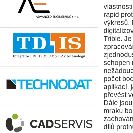
vlastnost
rapid pro
výkresů.
digitaliz
Trible. J
zpracován
zjednoduš
schopen r
nežádoucí
počet bod
aplikací,
převést v
Dále jsou
mraku bo
zachování
dílů prot