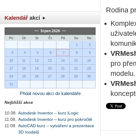
Rodina p
Kalendář
akcí
Komplex
<<
Srpen 2026
>>
uživatel
Po
Út
St
Čt
Pá
So
Ne
komunik
1
2
VRMesh
3
4
5
6
7
8
9
10
11
12
13
14
15
16
pro pře
17
18
19
20
21
22
23
modelu.
24
25
26
27
28
29
30
VRMesh
31
koncept
Přidat novou akci do kalendáře
Nejbližší akce
10.08.
Autodesk Inventor – kurz iLogic
11.08.
Autodesk Inventor – kurz pro pokročilé
11.08.
AutoCAD kurz – vytváření a prezentace
3D modelů