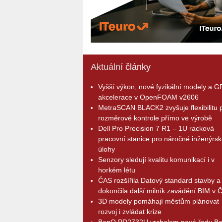
Aktuální
články
Vyšší výkon, nové fyzikální modely a 
akcelerace v OpenFOAM v2606
MetraSCAN BLACK2 zvyšuje flexibilitu p
rozměrové kontrole přímo ve výrobě
Dell Pro Precision 7 R1 – 1U racková
pracovní stanice pro náročné inženýrsk
úlohy
Senzory sledují kvalitu komunikací i v
horkém létu
ČAS rozšířila Datový standard stavby a
dokončila další milník zavádění BIM v 
3D modely pomáhají městům plánovat
rozvoj i zvládat krize
BenQ PD2732U vrcholem nové řady B