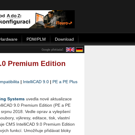
Hardware
PDM/PLM
Download
Google překladač:
9.0 Premium Edition
patibilita
|
IntelliCAD 9.0
|
PE a PE Plus
ing Systems
uvedla nové aktualizace
lliCAD 9.0 Premium Edition (PE a PE
v srpnu 2018. Vedle oprav a vylepšení
oubory, výkresy, editace, tisk, vlastní
je CMS IntelliCAD 9.0 Premium Edition
vých funkcí. Umožňuje přidávat bloky