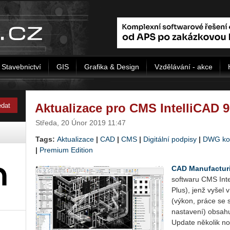
Stavebnictví
GIS
Grafika & Design
Vzdělávání - akce
Aktualizace pro CMS IntelliCAD 
Středa, 20 Únor 2019 11:47
Tags:
Aktualizace
|
CAD
|
CMS
|
Digitální podpisy
|
DWG kom
|
Premium Edition
CAD Manufactur
softwaru CMS Inte
Plus), jenž vyšel 
(výkon, práce se s
nastavení) obsahu
Update několik no