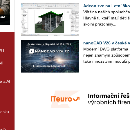
Adeon zve na Letní ško
Vět­ši­na na­šich spo­lu­ob­ča
Hlav­ně ti, kteří mají děti 
škol­ní prázd­ni­ny...
nanoCAD V26 v české ve
Mo­der­ní DWG plat­for­ma s 
GPU
nejen zná­mým způ­so­bem p
také množ­stvím mo­du­lů p
ři
é a AI
Česku
enQ