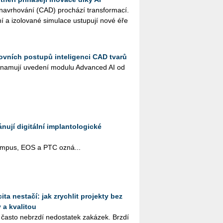
na­vr­ho­vá­ní (CAD) pro­chá­zí trans­for­ma­cí.
ní a izo­lo­va­né si­mu­la­ce ustu­pu­jí nové éře
ovních postupů inteligenci CAD tvarů
na­mu­jí uve­de­ní mo­du­lu Advan­ced AI od
ují digitální implantologické
pus, EOS a PTC ozná­...
ta nestačí: jak zrychlit projekty bez
 a kvalitou
 často ne­brz­dí ne­do­sta­tek za­ká­zek. Brzdí