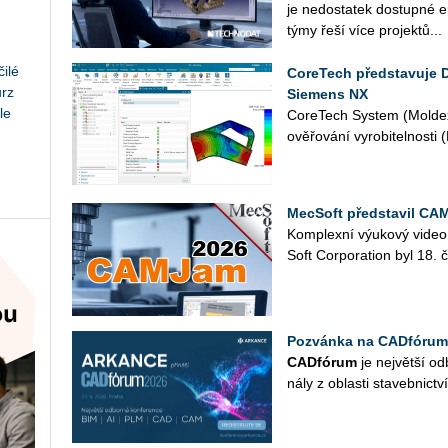
je ne­do­sta­tek do­stup­né en
týmy řeší více pro­jek­tů...
ilé
CoreTech představuje 
urz
Siemens NX
le
Co­re­Tech Sys­tem (Mol­dex
ově­řo­vá­ní vy­ro­bi­tel­nos­t
MecSoft představil CA
Kom­plex­ní vý­u­ko­vý video
Soft Cor­po­rati­on byl 18
Pozvánka na CADfórum
CAD­fó­rum
je nej­vět­ší od­
ná­ly z ob­las­ti sta­veb­nic­tví