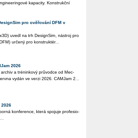
­gi­nee­rin­go­vé ka­pa­ci­ty. Kon­strukč­ní
DesignSim pro ověřování DFM v
­3D) uvedl na trh De­sign­Sim, ná­stroj pro
i (DFM) ur­če­ný pro kon­struk­té­r...
MJam 2026
 ar­chiv a tré­nin­ko­vý prů­vod­ce od Mec­
. červ­na vydán ve verzi 2026. CAM­Jam 2...
 2026
bor­ná kon­fe­ren­ce, která spo­ju­je pro­fe­si­o­
...