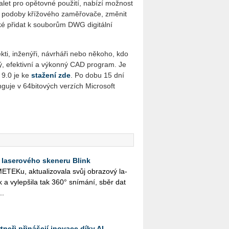
alet pro opětovné použití, nabízí možnost
o podoby křížového zaměřovače, změnit
aké přidat k souborům DWG digitální
kti, inženýři, návrháři nebo někoho, kdo
ý, efektivní a výkonný CAD program. Je
 9.0 je ke
stažení zde
. Po dobu 15 dní
guje v 64bitových verzích Microsoft
 laserového skeneru Blink
TE­Ku, ak­tu­a­li­zo­va­la svůj ob­ra­zo­vý la­
a vy­lep­ši­la tak 360° sní­má­ní, sběr dat
..
neři přinášejí inovace díky AI