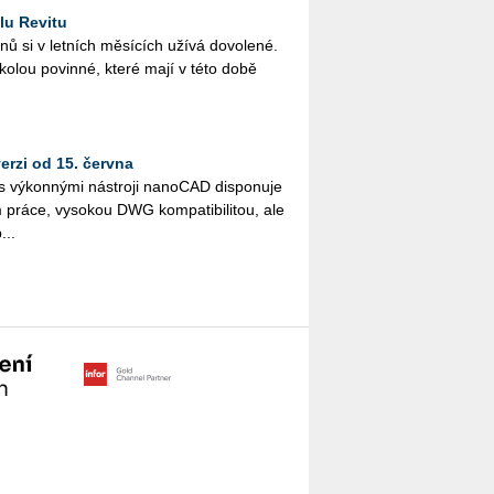
lu Revitu
­nů si v let­ních mě­sí­cích užívá do­vo­le­né.
ško­lou po­vin­né, které mají v této době
rzi od 15. června
vý­kon­ný­mi ná­stro­ji na­no­CAD dis­po­nu­je
ráce, vy­so­kou DWG kom­pa­ti­bi­li­tou, ale
...