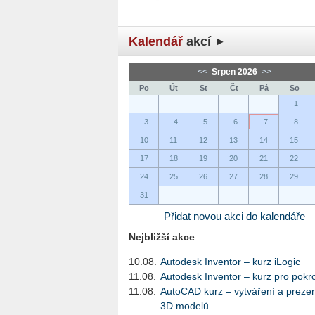
Kalendář
akcí
<<
Srpen 2026
>>
Po
Út
St
Čt
Pá
So
1
3
4
5
6
7
8
10
11
12
13
14
15
17
18
19
20
21
22
24
25
26
27
28
29
31
Přidat novou akci do kalendáře
Nejbližší akce
10.08.
Autodesk Inventor – kurz iLogic
11.08.
Autodesk Inventor – kurz pro pokro
11.08.
AutoCAD kurz – vytváření a preze
3D modelů