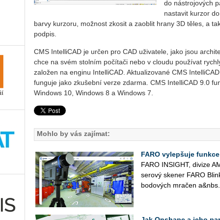
do nástrojových p
nastavit kurzor d
barvy kurzoru, možnost zkosit a zaoblit hrany 3D těles, a t
podpis.
CMS IntelliCAD je určen pro CAD uživatele, jako jsou archite
chce na svém stolním počítači nebo v cloudu používat rychl
založen na enginu IntelliCAD. Aktualizované CMS IntelliCAD
funguje jako zkušební verze zdarma. CMS IntelliCAD 9.0 fun
Windows 10, Windows 8 a Windows 7.
Mohlo by vás zajímat:
FARO vylepšuje funkce
FARO IN­SI­GHT, di­vi­ze AME­
se­ro­vý ske­ner FARO Blink 
bo­do­vých mra­čen a&nbs.
Jak Onshape a jeho part