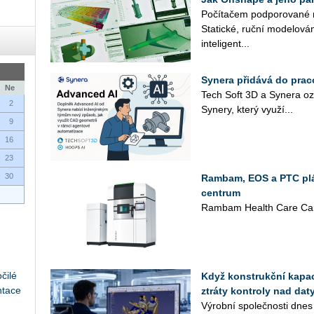
Po­čí­ta­čem pod­po­ro­va­né 
Sta­tic­ké, ruční mo­de­lo­vá­
in­te­li­gent­...
Synera přidává do prac
Ne
Tech Soft 3D a Sy­ne­ra oz
2
Sy­ne­ry, který vy­u­ží...
9
16
23
30
Rambam, EOS a PTC plán
centrum
Rambam Health Care Cam
čilé
Když konstrukční kapaci
ntace
ztráty kontroly nad daty
Vý­rob­ní spo­leč­nos­ti dnes