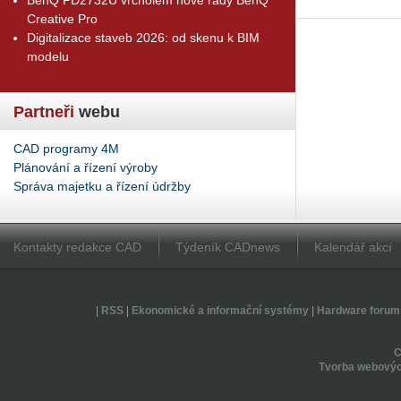
Creative Pro
Digitalizace staveb 2026: od skenu k BIM
modelu
Partneři
webu
CAD programy 4M
Plánování a řízení výroby
Správa majetku a řízení údržby
Kontakty redakce CAD
Týdeník CADnews
Kalendář akcí
|
RSS
|
Ekonomické a informační systémy
|
Hardware forum
Tvorba webovýc