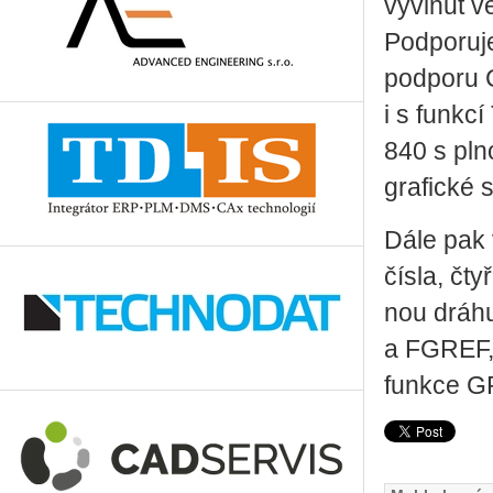
vyvinut v
Podporuj
podporu C
i s funkc
840 s pl
grafické s
Dále pak 
čísla, čty
nou dráh
a FGREF,
funkce 