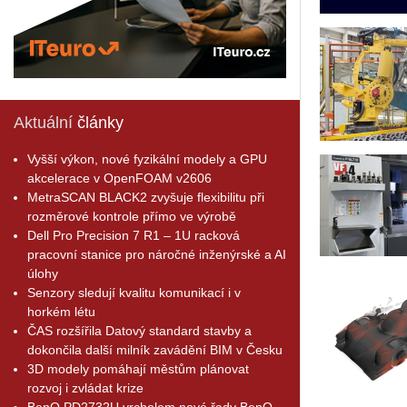
Aktuální
články
Vyšší výkon, nové fyzikální modely a GPU
akcelerace v OpenFOAM v2606
MetraSCAN BLACK2 zvyšuje flexibilitu při
rozměrové kontrole přímo ve výrobě
Dell Pro Precision 7 R1 – 1U racková
pracovní stanice pro náročné inženýrské a AI
úlohy
Senzory sledují kvalitu komunikací i v
horkém létu
ČAS rozšířila Datový standard stavby a
dokončila další milník zavádění BIM v Česku
3D modely pomáhají městům plánovat
rozvoj i zvládat krize
BenQ PD2732U vrcholem nové řady BenQ