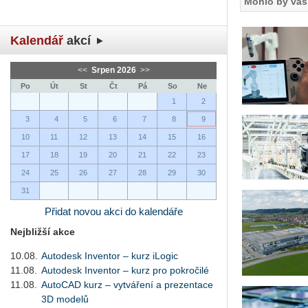
Mohlo by vás 
Kalendář
akcí
<<
Srpen 2026
>>
Po
Út
St
Čt
Pá
So
Ne
1
2
3
4
5
6
7
8
9
10
11
12
13
14
15
16
17
18
19
20
21
22
23
24
25
26
27
28
29
30
31
Přidat novou akci do kalendáře
Nejbližší akce
10.08.
Autodesk Inventor – kurz iLogic
11.08.
Autodesk Inventor – kurz pro pokročilé
11.08.
AutoCAD kurz – vytváření a prezentace
3D modelů