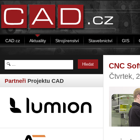
CAD.cz
Aktuality
Strojírenství
Stavebnictví
GIS
CNC Sof
Čtvrtek, 
Partneři
Projektu CAD