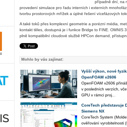
případně dní, na 
provedení simulace pro řadu interních i externích mnohofáz
tvorbu prostorových mřížek a úplné řešení vícefázových to
A také toků přes komplexní geometrie a porézní média, me
kontakt těles, dostupná je i funkce Bridge to FINE. OMNIS 3
plně kompatibilní cloudové službě HPCon demand, přístupné
Mohlo by vás zajímat:
Vyšší výkon, nové fyzi
OpenFOAM v2606
Open­FO­AM v2606 při­ná­ší n
v po­sled­ních ver­zích, vče
GPU v rámci pro­j...
CoreTech představuje 
Siemens NX
Co­re­Tech Sys­tem (Mol­dex
ově­řo­vá­ní vy­ro­bi­tel­nos­t