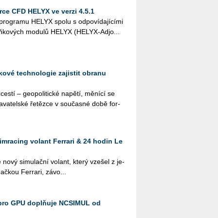
ce CFD HELYX ve verzi 4.5.1
o­gra­mu HELYX spolu s od­po­ví­da­jí­cí­mi
oplňko­vých mo­du­lů HELYX (HELYX-Ad­jo...
ové technologie zajistit obranu
s­tí – ge­o­po­li­tic­ké na­pě­tí, mě­ní­cí se
a­va­tel­ské ře­těz­ce v sou­čas­né době for­
imracing volant Ferrari & 24 hodin Le
 nový si­mu­lač­ní vo­lant, který vze­šel z je­
ač­kou Ferra­ri, zá­vo­...
pro GPU doplňuje NCSIMUL od