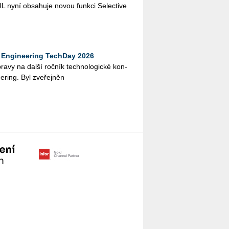
L nyní ob­sa­hu­je novou funk­ci Se­lecti­ve
Engineering TechDay 2026
­pra­vy na další roč­ník tech­no­lo­gic­ké kon­
e­ring. Byl zve­řej­něn