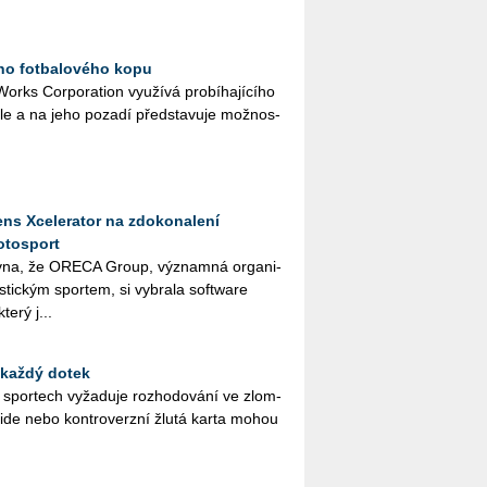
ího fotbalového kopu
rks Cor­po­rati­on vy­u­ží­vá pro­bí­ha­jí­cí­ho
a­le a na jeho po­za­dí před­sta­vu­je mož­nos­
ns Xcelerator na zdokonalení
otosport
­na, že ORE­CA Group, vý­znam­ná or­ga­ni­
ris­tic­kým spor­tem, si vy­bra­la soft­ware
terý j...
 každý dotek
ch spor­tech vy­ža­du­je roz­ho­do­vá­ní ve zlom­
­si­de nebo kon­tro­verz­ní žlutá karta mohou