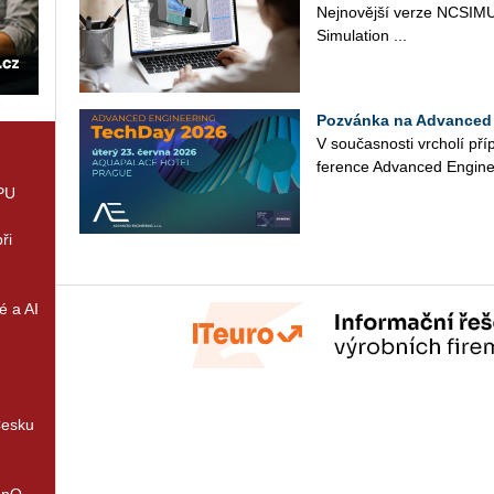
Nej­no­věj­ší verze NC­SI­MU
Si­mu­lati­on ...
Pozvánka na Advanced 
V sou­čas­nos­ti vr­cho­lí pří
fe­ren­ce Advan­ced En­gi­ne
GPU
ři
é a AI
Česku
enQ