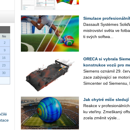
Simulace profesionáln
Das­sault Sys­tè­mes So­lid­Wo
mi­s­trov­ství světa ve fot­b
ti svých soft­wa­...
Ne
2
9
16
ORECA si vybrala Sieme
konstrukce vozů pro m
23
Sie­mens ozná­mil 29. červ
30
za­ce za­bý­va­jí­cí se mo­to­
Sim­cen­ter od Sie­men­su, k
Jak chytré míče sledují
Re­ak­ce v pro­fe­si­o­nál­ní
ku vte­ři­ny. Zmeš­ka­ný off
čilé
zcela změ­nit vý­sle...
ntace