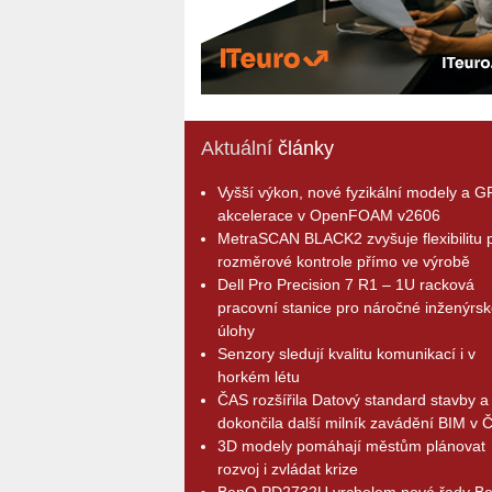
Aktuální
články
Vyšší výkon, nové fyzikální modely a 
akcelerace v OpenFOAM v2606
MetraSCAN BLACK2 zvyšuje flexibilitu p
rozměrové kontrole přímo ve výrobě
Dell Pro Precision 7 R1 – 1U racková
pracovní stanice pro náročné inženýrsk
úlohy
Senzory sledují kvalitu komunikací i v
horkém létu
ČAS rozšířila Datový standard stavby a
dokončila další milník zavádění BIM v 
3D modely pomáhají městům plánovat
rozvoj i zvládat krize
BenQ PD2732U vrcholem nové řady B