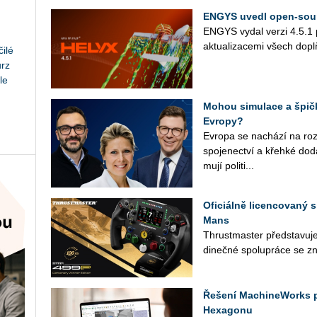
ENGYS uvedl open-sour
ENGYS vydal verzi 4.5.1 pr
ak­tu­a­li­za­ce­mi všech d
ilé
urz
le
Mohou simulace a špičk
Evropy?
Ev­ro­pa se na­chá­zí na roz­ce
spo­je­nec­tví a křeh­ké do­d
mu­jí po­li­ti­...
Oficiálně licencovaný s
Mans
Thrust­mas­ter před­sta­vu­je
di­neč­né spo­lu­prá­ce se zn
Řešení MachineWorks 
Hexagonu