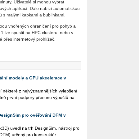
minuty. Uživatelé si mohou vybrat
ových aplikací. Dále nabízí automatickou
ků s malými kapkami a bublinkami.
todu vnořených ohraničení pro pohyb a
.1 lze spustit na HPC clusteru, nebo v
 přes internetový prohlížeč.
kální modely a GPU akcelerace v
ě­kte­ré z nej­vý­znam­něj­ších vy­lep­še­ní
t­ně první pod­po­ry pře­su­nu vý­po­čtů na
DesignSim pro ověřování DFM v
­3D) uvedl na trh De­sign­Sim, ná­stroj pro
i (DFM) ur­če­ný pro kon­struk­té­r...