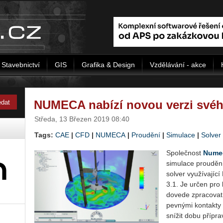
Stavebnictví
GIS
Grafika & Design
Vzdělávání - akce
NUMECA nabízí novou verzi své
Středa, 13 Březen 2019 08:40
Tags:
CAE
|
CFD
|
NUMECA
|
Proudění
|
Simulace
|
Solver
Společnost
Nume
simulace proudění
solver využívají
3.1. Je určen pro
dovede zpracovat i
pevnými kontakty
snížit dobu přípra