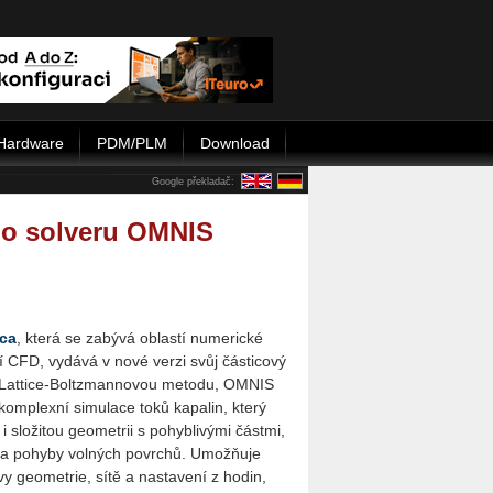
Hardware
PDM/PLM
Download
Google překladač:
ho solveru OMNIS
ca
, která se zabývá oblastí numerické
 CFD, vydává v nové verzi svůj částicový
cí Lattice-Boltzmannovou metodu, OMNIS
 komplexní simulace toků kapalin, který
 složitou geometrii s pohyblivými částmi,
 a pohyby volných povrchů. Umožňuje
vy geometrie, sítě a nastavení z hodin,