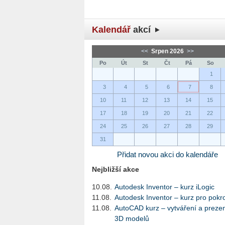
Kalendář
akcí
<<
Srpen 2026
>>
Po
Út
St
Čt
Pá
So
1
3
4
5
6
7
8
10
11
12
13
14
15
17
18
19
20
21
22
24
25
26
27
28
29
31
Přidat novou akci do kalendáře
Nejbližší akce
10.08.
Autodesk Inventor – kurz iLogic
11.08.
Autodesk Inventor – kurz pro pokro
11.08.
AutoCAD kurz – vytváření a preze
3D modelů