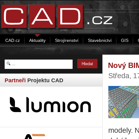
CAD.cz
Aktuality
Strojírenství
Stavebnictví
GIS
Nový BIM
Středa, 
Partneři
Projektu CAD
modely. N