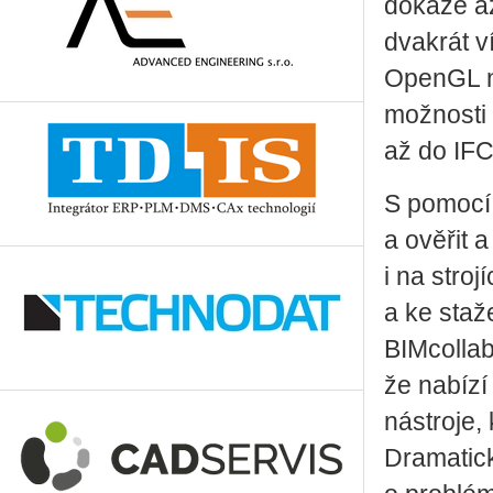
dokáže až
dvakrát v
OpenGL n
možnosti 
až do IFC
S pomocí
a ověřit a
i na stro
a ke staž
BIMcollab
že nabízí
nástroje,
Dramatick