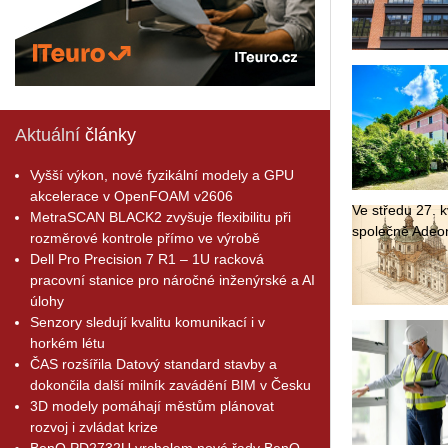
Aktuální
články
Vyšší výkon, nové fyzikální modely a GPU
akcelerace v OpenFOAM v2606
Ve stře­du 27. kv
MetraSCAN BLACK2 zvyšuje flexibilitu při
spo­leč­ně Adeon
rozměrové kontrole přímo ve výrobě
Dell Pro Precision 7 R1 – 1U racková
pracovní stanice pro náročné inženýrské a AI
úlohy
Senzory sledují kvalitu komunikací i v
horkém létu
ČAS rozšířila Datový standard stavby a
dokončila další milník zavádění BIM v Česku
3D modely pomáhají městům plánovat
rozvoj i zvládat krize
BenQ PD2732U vrcholem nové řady BenQ