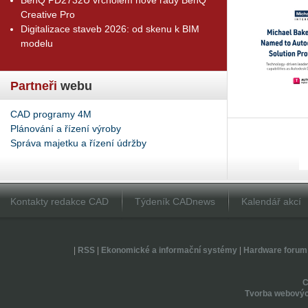
Creative Pro
Digitalizace staveb 2026: od skenu k BIM
modelu
Partneři
webu
CAD programy 4M
Plánování a řízení výroby
Správa majetku a řízení údržby
Kontakty redakce CAD
Týdeník CADnews
Kalendář akcí
|
RSS
|
Ekonomické a informační systémy
|
Hardware forum
Tvorba webovýc