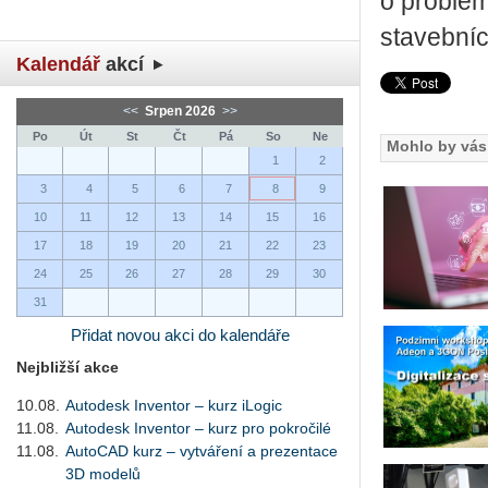
o problém
stavebníc
Kalendář
akcí
<<
Srpen 2026
>>
Po
Út
St
Čt
Pá
So
Ne
Mohlo by vás 
1
2
3
4
5
6
7
8
9
10
11
12
13
14
15
16
17
18
19
20
21
22
23
24
25
26
27
28
29
30
31
Přidat novou akci do kalendáře
Nejbližší akce
10.08.
Autodesk Inventor – kurz iLogic
11.08.
Autodesk Inventor – kurz pro pokročilé
11.08.
AutoCAD kurz – vytváření a prezentace
3D modelů