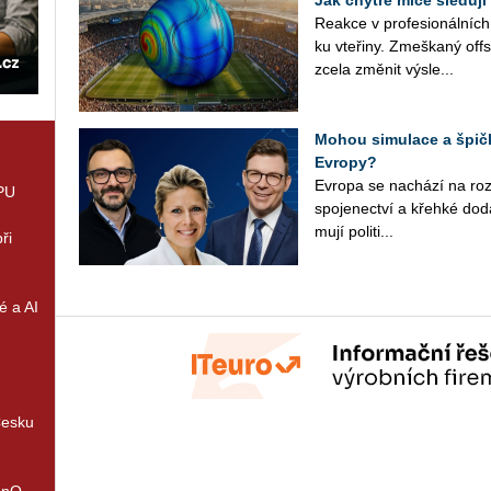
Re­ak­ce v pro­fe­si­o­nál­ní
ku vte­ři­ny. Zmeš­ka­ný off
zcela změ­nit vý­sle...
Mohou simulace a špičk
Evropy?
Ev­ro­pa se na­chá­zí na roz­ce
GPU
spo­je­nec­tví a křeh­ké do­d
mu­jí po­li­ti­...
ři
é a AI
Česku
enQ