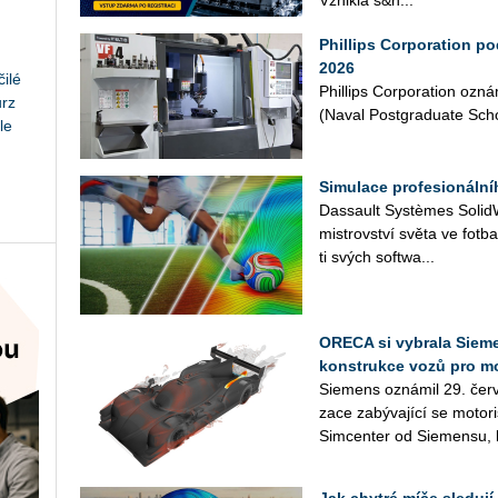
Vznik­la s&n...
Phillips Corporation p
2026
ilé
Phil­lips Cor­po­rati­on oz
urz
(Naval Post­gra­dua­te Scho­o
le
Simulace profesionáln
Das­sault Sys­tè­mes So­lid­Wo
mi­s­trov­ství světa ve fot­b
ti svých soft­wa­...
ORECA si vybrala Sieme
konstrukce vozů pro m
Sie­mens ozná­mil 29. červ
za­ce za­bý­va­jí­cí se mo­to­
Sim­cen­ter od Sie­men­su, k
Jak chytré míče sledují