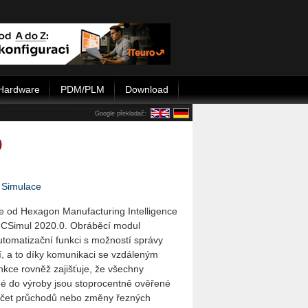
Hardware
PDM/PLM
Download
Google překladač:
0
|
Simulace
e od Hexagon Manufacturing Intelligence
 NCSimul 2020.0. Obráběcí modul
o­ma­ti­za­č­ní funkci s možností správy
í, a to díky komunikaci se vzdáleným
nkce rovněž zajišťuje, že všechny
é do výroby jsou stoprocentně ověřené
počet průchodů nebo změny řezných