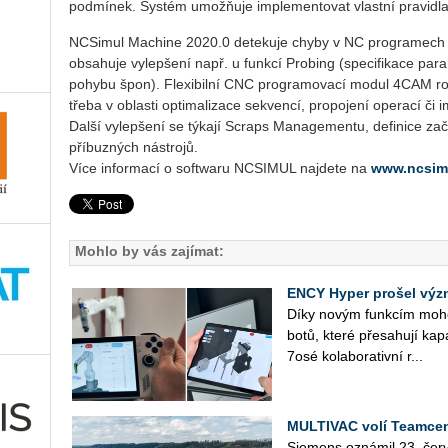
podmínek. Systém umožňuje implementovat vlastní pravidla
NCSimul Machine 2020.0 detekuje chyby v NC programech a 
obsahuje vylepšení např. u funkcí Probing (specifikace para
pohybu špon). Flexibilní CNC programovací modul 4CAM rov
třeba v oblasti optimalizace sekvencí, propojení operací či
Další vylepšení se týkají Scraps Managementu, definice za
příbuzných nástrojů.
Více informací o softwaru NCSIMUL najdete na
www.ncsim
Mohlo by vás zajímat:
ENCY Hyper prošel výz
Díky novým funk­cím mohou u
bo­tů, které pře­sa­hu­jí ka­pa
7osé ko­la­bo­ra­tiv­ní r...
MULTIVAC volí Teamcen
Sie­mens ozná­mil 23. čer­v