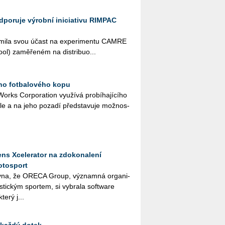
odporuje výrobní iniciativu RIMPAC
ná­mi­la svou účast na ex­pe­ri­men­tu CAMRE
l) za­mě­ře­ném na dis­tri­bu­o­...
ího fotbalového kopu
rks Cor­po­rati­on vy­u­ží­vá pro­bí­ha­jí­cí­ho
a­le a na jeho po­za­dí před­sta­vu­je mož­nos­
ns Xcelerator na zdokonalení
otosport
­na, že ORE­CA Group, vý­znam­ná or­ga­ni­
ris­tic­kým spor­tem, si vy­bra­la soft­ware
terý j...
 každý dotek