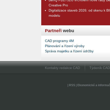
Creative Pro
Digitalizace staveb 2026: od skenu k B
modelu
Partneři
webu
CAD programy 4M
Plánování a řízení výroby
Správa majetku a řízení údržby
Kontakty redakce CAD
Týdeník CA
|
RSS
|
Ekonomické a informa