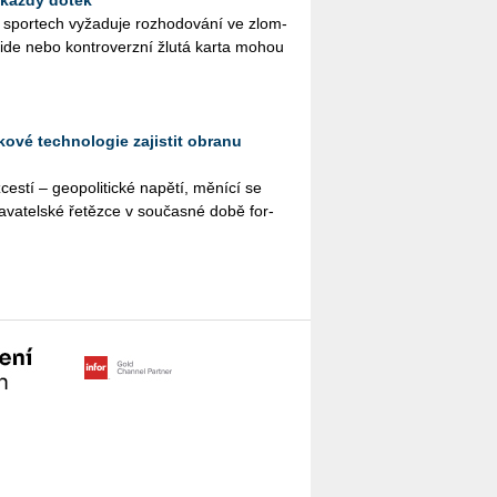
ch spor­tech vy­ža­du­je roz­ho­do­vá­ní ve zlom­
­si­de nebo kon­tro­verz­ní žlutá karta mohou
ové technologie zajistit obranu
s­tí – ge­o­po­li­tic­ké na­pě­tí, mě­ní­cí se
a­va­tel­ské ře­těz­ce v sou­čas­né době for­