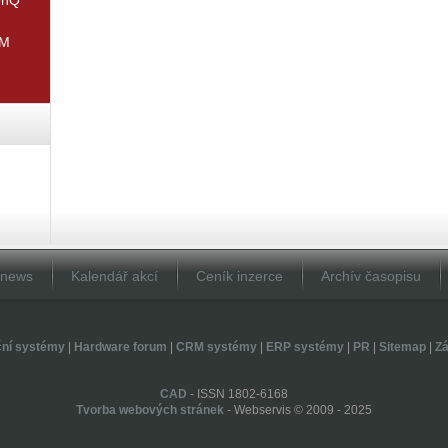
IM
Dnews
Kalendář akcí
Ceník inzerce
Archív časopisu
ční systémy
|
Hardware forum
|
CRM systémy
|
ERP systémy
|
PR
|
Sitemap
|
Zá
CAD
- ISSN 1802-6168
Tvorba webových stránek
- Webservis © 2009 - 2025