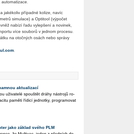
 automatizace.
jakékoliv případné kolize, navíc
metrů simulace) a Optitool (výpočet
něž nabízí řadu vylepšení a novinek,
 importu více souborů v jednom procesu.
čátku na otočných osách nebo správy
ul.com
.
namnou aktualizací
ži­va­te­lé spouš­tět dráhy ná­stro­jů ro­
­ci­tu pa­mě­ti ří­di­cí jed­not­ky, pro­gra­mo­vat
ter jako základ svého PLM
en­ce, že Mul­ti­vac, jeden z před­ních do­