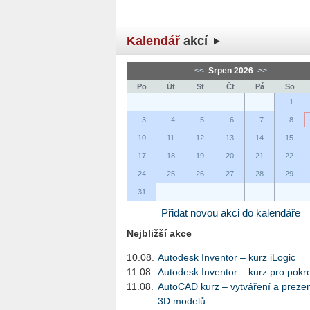
Kalendář
akcí
<<
Srpen 2026
>>
Po
Út
St
Čt
Pá
So
1
3
4
5
6
7
8
10
11
12
13
14
15
17
18
19
20
21
22
24
25
26
27
28
29
31
Přidat novou akci do kalendáře
Nejbližší akce
10.08.
Autodesk Inventor – kurz iLogic
11.08.
Autodesk Inventor – kurz pro pokro
11.08.
AutoCAD kurz – vytváření a preze
3D modelů