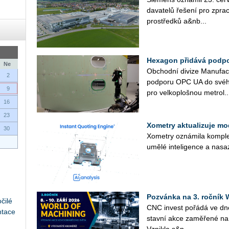
da­va­te­lů ře­še­ní pro zpra­c
pro­střed­ků a&nb...
Hexagon přidává podpo
Ne
Ob­chod­ní di­vi­ze Ma­nu­fact
2
pod­po­ru OPC UA do svého so
9
pro vel­ko­ploš­nou me­t­ro­l..
16
23
Xometry aktualizuje mo
30
Xo­me­t­ry ozná­mi­la kom­plex
umělé in­te­li­gen­ce a na­sa
Pozvánka na 3. roční
čilé
CNC in­vest po­řá­dá ve d
ntace
stav­ní akce za­mě­ře­né na 