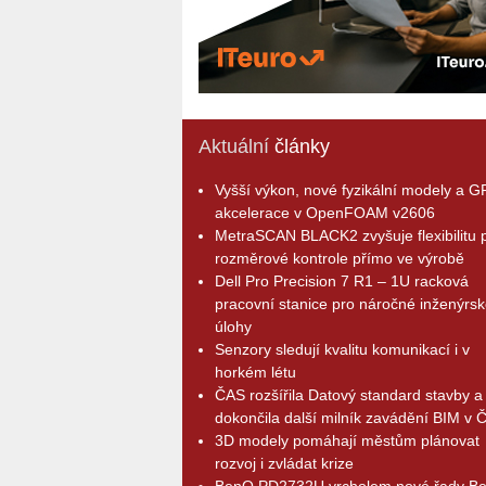
Aktuální
články
Vyšší výkon, nové fyzikální modely a 
akcelerace v OpenFOAM v2606
MetraSCAN BLACK2 zvyšuje flexibilitu p
rozměrové kontrole přímo ve výrobě
Dell Pro Precision 7 R1 – 1U racková
pracovní stanice pro náročné inženýrsk
úlohy
Senzory sledují kvalitu komunikací i v
horkém létu
ČAS rozšířila Datový standard stavby a
dokončila další milník zavádění BIM v 
3D modely pomáhají městům plánovat
rozvoj i zvládat krize
BenQ PD2732U vrcholem nové řady B