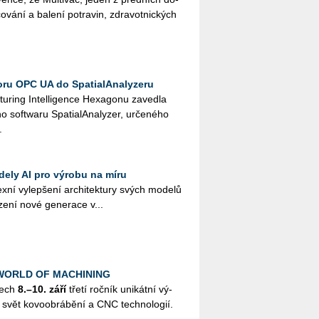
o­vá­ní a ba­le­ní po­tra­vin, zdra­vot­nic­kých
ru OPC UA do SpatialAnalyzeru
u­ring In­tel­li­gen­ce He­xa­go­nu za­ved­la
ft­wa­ru Spa­tia­l­A­na­ly­zer, ur­če­né­ho
.
dely AI pro výrobu na míru
­ní vy­lep­še­ní ar­chi­tek­tu­ry svých mo­de­lů
­ze­ní nové ge­ne­ra­ce v...
k WORLD OF MACHINING
nech
8.–10. září
třetí roč­ník uni­kát­ní vý­
svět ko­vo­ob­rá­bě­ní a CNC tech­no­lo­gií.