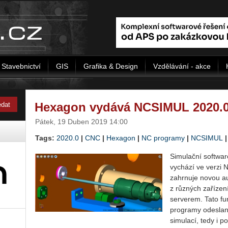
Stavebnictví
GIS
Grafika & Design
Vzdělávání - akce
Hexagon vydává NCSIMUL 2020.
Pátek, 19 Duben 2019 14:00
Tags:
2020.0
|
CNC
|
Hexagon
|
NC programy
|
NCSIMUL
Simulační softwar
vychází ve verzi
zahrnuje novou au­t
z různých zařízen
serverem. Tato fu
programy odeslan
simulací, tedy i 