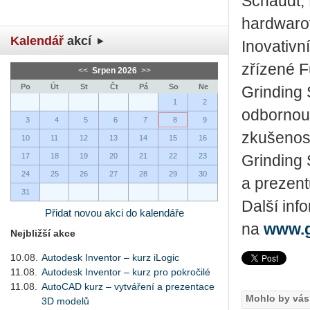
Schaudt, 
hardwarov
Kalendář
akcí
Inovativn
zřízené 
<<
Srpen 2026
>>
Po
Út
St
Čt
Pá
So
Ne
Grinding
1
2
odbornou
3
4
5
6
7
8
9
zkušenost
10
11
12
13
14
15
16
17
18
19
20
21
22
23
Grinding
24
25
26
27
28
29
30
a prezentu
31
Další inf
Přidat novou akci do kalendáře
na
www.g
Nejbližší akce
10.08.
Autodesk Inventor – kurz iLogic
11.08.
Autodesk Inventor – kurz pro pokročilé
11.08.
AutoCAD kurz – vytváření a prezentace
Mohlo by vás 
3D modelů