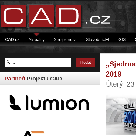
CAD.cz
Aktuality
Strojírenství
Stavebnictví
GIS
„Sjedno
2019
Partneři
Projektu CAD
Úterý, 2