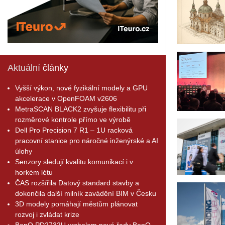
Aktuální
články
Vyšší výkon, nové fyzikální modely a GPU
akcelerace v OpenFOAM v2606
MetraSCAN BLACK2 zvyšuje flexibilitu při
rozměrové kontrole přímo ve výrobě
Dell Pro Precision 7 R1 – 1U racková
pracovní stanice pro náročné inženýrské a AI
úlohy
Senzory sledují kvalitu komunikací i v
horkém létu
ČAS rozšířila Datový standard stavby a
dokončila další milník zavádění BIM v Česku
3D modely pomáhají městům plánovat
rozvoj i zvládat krize
BenQ PD2732U vrcholem nové řady BenQ