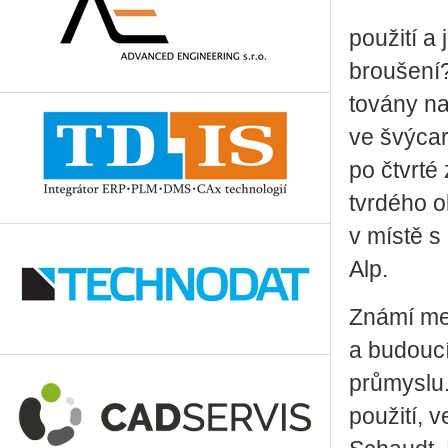
použití a 
broušení?
to­vá­ny 
ve švýca
po čtvrté 
tvrdého o
v místě 
Alp.
Známí me
a budoucí
průmyslu.
použití, 