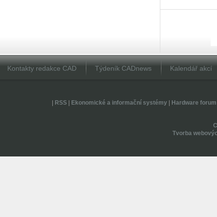
Kontakty redakce CAD
Týdeník CADnews
Kalendář akcí
|
RSS
|
Ekonomické a informační systémy
|
Hardware forum
Tvorba webovýc