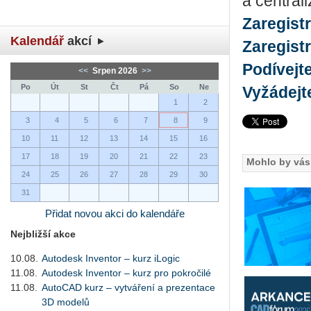
a central
Zaregist
Kalendář
akcí
Zaregist
Podívejt
<<
Srpen 2026
>>
Po
Út
St
Čt
Pá
So
Ne
Vyžádejt
1
2
3
4
5
6
7
8
9
10
11
12
13
14
15
16
17
18
19
20
21
22
23
Mohlo by vás 
24
25
26
27
28
29
30
31
Přidat novou akci do kalendáře
Nejbližší akce
10.08.
Autodesk Inventor – kurz iLogic
11.08.
Autodesk Inventor – kurz pro pokročilé
11.08.
AutoCAD kurz – vytváření a prezentace
3D modelů