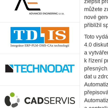
zlepšit p
můžete zú
nové gene
přiblížil 
Toto vydá
4.0 disku
a vytváře
k řízení 
přesných,
dat u zdro
Automatiz
přepisová
Automatiz