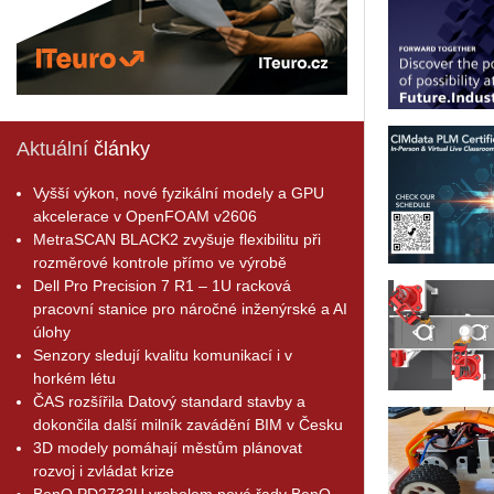
Aktuální
články
Vyšší výkon, nové fyzikální modely a GPU
akcelerace v OpenFOAM v2606
MetraSCAN BLACK2 zvyšuje flexibilitu při
rozměrové kontrole přímo ve výrobě
Dell Pro Precision 7 R1 – 1U racková
pracovní stanice pro náročné inženýrské a AI
úlohy
Senzory sledují kvalitu komunikací i v
horkém létu
ČAS rozšířila Datový standard stavby a
dokončila další milník zavádění BIM v Česku
3D modely pomáhají městům plánovat
rozvoj i zvládat krize
BenQ PD2732U vrcholem nové řady BenQ