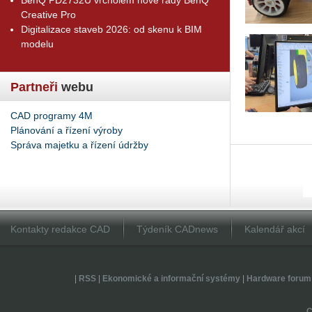
Creative Pro
Digitalizace staveb 2026: od skenu k BIM
modelu
Partneři
webu
CAD programy 4M
Plánování a řízení výroby
Správa majetku a řízení údržby
Kontakty redakce CAD
Týdeník CADnews
Kalendář akcí
|
RSS
|
Ekonomické a informační systémy
|
Hardware forum