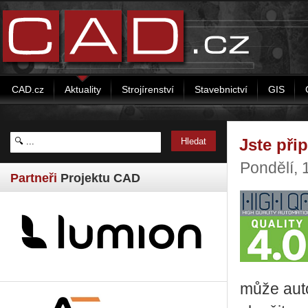
CAD.cz
Aktuality
Strojírenství
Stavebnictví
GIS
Jste při
Pondělí, 
Partneři
Projektu CAD
může auto