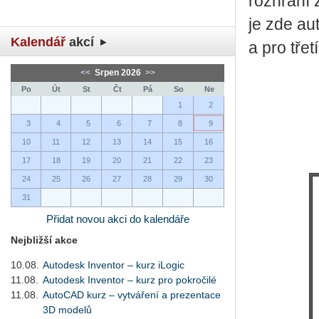
rozhraní 
je zde au
Kalendář
akcí
a pro třet
<<
Srpen 2026
>>
Po
Út
St
Čt
Pá
So
Ne
1
2
3
4
5
6
7
8
9
10
11
12
13
14
15
16
17
18
19
20
21
22
23
24
25
26
27
28
29
30
31
Přidat novou akci do kalendáře
Nejbližší akce
10.08.
Autodesk Inventor – kurz iLogic
11.08.
Autodesk Inventor – kurz pro pokročilé
11.08.
AutoCAD kurz – vytváření a prezentace
3D modelů