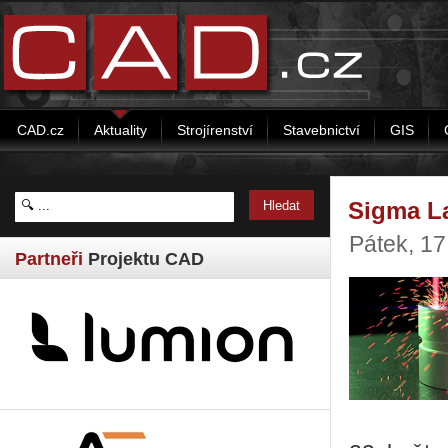
CAD.cz
Aktuality
Strojírenství
Stavebnictví
GIS
Sigma La
Pátek, 17
Partneři
Projektu CAD