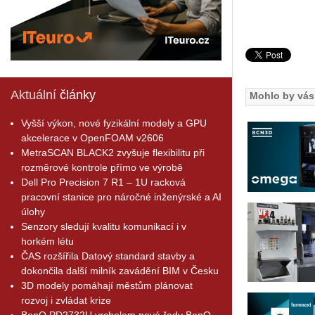
Aktuální
články
Mohlo by vás 
Vyšší výkon, nové fyzikální modely a GPU
akcelerace v OpenFOAM v2606
MetraSCAN BLACK2 zvyšuje flexibilitu při
rozměrové kontrole přímo ve výrobě
Dell Pro Precision 7 R1 – 1U racková
pracovní stanice pro náročné inženýrské a AI
úlohy
Senzory sledují kvalitu komunikací i v
horkém létu
ČAS rozšířila Datový standard stavby a
dokončila další milník zavádění BIM v Česku
3D modely pomáhají městům plánovat
rozvoj i zvládat krize
BenQ PD2732U vrcholem nové řady BenQ