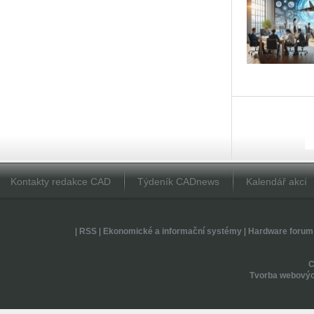
Kontakty redakce CAD
Týdeník CADnews
Kalendář akcí
|
RSS
|
Ekonomické a informační systémy
|
Hardware forum
Tvorba webovýc