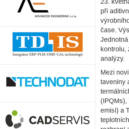
23. květn
při aditi
výrobního
čase. Vý­s
Jednotná 
kontrolu, 
analýzy.
Mezi novi
taveniny 
termálníc
(IPQMs), 
emisí) a 
teplotníc