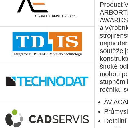
Product V
ARBORTE
AWARDS je
a výrobní
strojírens
nejmodern
soutěže j
konstrukt
široké od
mohou po
stupněm i
ročníku s
AV ACA
Průmysl
Detailní