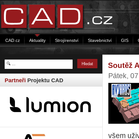
CAD.cz
Aktuality
Strojírenství
Stavebnictví
GIS
Soutěž 
Pátek, 0
Partneři
Projektu CAD
všem uži