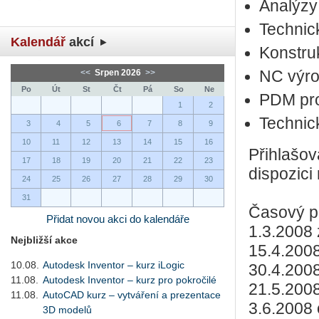
Analýzy
Technic
Kalendář
akcí
Konstru
<<
Srpen 2026
>>
NC výro
Po
Út
St
Čt
Pá
So
Ne
PDM proj
1
2
Technic
3
4
5
6
7
8
9
10
11
12
13
14
15
16
Přihlašov
17
18
19
20
21
22
23
dispozici
24
25
26
27
28
29
30
31
Časový p
Přidat novou akci do kalendáře
1.3.2008 
Nejbližší akce
15.4.2008
10.08.
Autodesk Inventor – kurz iLogic
30.4.2008
11.08.
Autodesk Inventor – kurz pro pokročilé
21.5.200
11.08.
AutoCAD kurz – vytváření a prezentace
3.6.2008 
3D modelů