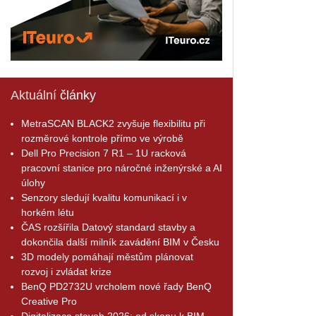
Aktuální
články
MetraSCAN BLACK2 zvyšuje flexibilitu při
rozměrové kontrole přímo ve výrobě
Dell Pro Precision 7 R1 – 1U racková
pracovní stanice pro náročné inženýrské a AI
úlohy
Senzory sledují kvalitu komunikací i v
horkém létu
ČAS rozšířila Datový standard stavby a
dokončila další milník zavádění BIM v Česku
3D modely pomáhají městům plánovat
rozvoj i zvládat krize
BenQ PD2732U vrcholem nové řady BenQ
Creative Pro
Digitalizace staveb 2026: od skenu k BIM