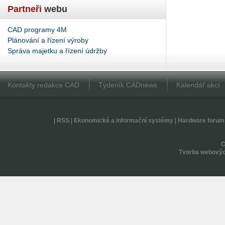
Partneři
webu
CAD programy 4M
Plánování a řízení výroby
Správa majetku a řízení údržby
Kontakty redakce CAD
Týdeník CADnews
Kalendář akcí
|
RSS
|
Ekonomické a informační systémy
|
Hardware forum
Tvorba webovýc