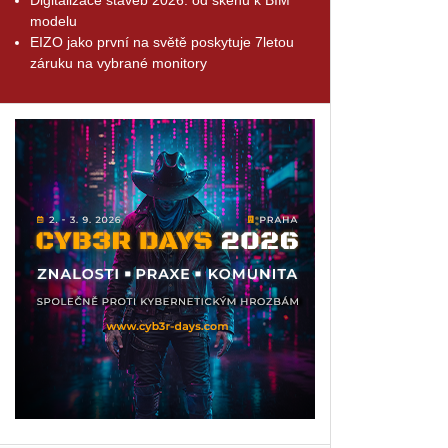
modelu
EIZO jako první na světě poskytuje 7letou
záruku na vybrané monitory