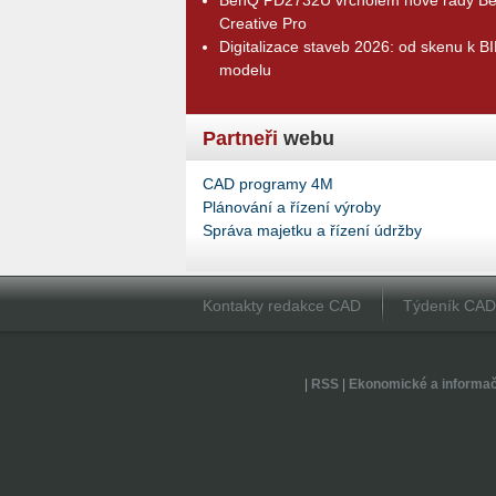
Creative Pro
Digitalizace staveb 2026: od skenu k B
modelu
Partneři
webu
CAD programy 4M
Plánování a řízení výroby
Správa majetku a řízení údržby
Kontakty redakce CAD
Týdeník CA
|
RSS
|
Ekonomické a informa