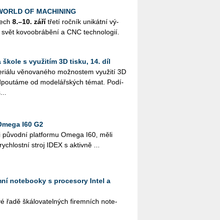
k WORLD OF MACHINING
nech
8.–10. září
třetí roč­ník uni­kát­ní vý­
svět ko­vo­ob­rá­bě­ní a CNC tech­no­lo­gií.
škole s využitím 3D tisku, 14. díl
i­á­lu vě­no­va­né­ho mož­nos­tem vy­u­ži­tí 3D
­pou­tá­me od mo­de­lář­ských témat. Po­dí­
...
Omega I60 G2
i pů­vod­ní plat­for­mu Omega I60, měli
­rych­lost­ní stroj IDEX s ak­tiv­ně ...
emní notebooky s procesory Intel a
řadě šká­lo­va­tel­ných fi­rem­ních no­te­