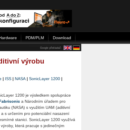
Hardware
PDM/PLM
Download
Google překladač:
ditivní výrobu
e
|
ISS
|
NASA
|
SonicLayer 1200
|
nicLayer 1200 je výsledkem spolupráce
Fabrisonic
a Národním úřadem pro
autiku (NASA) s využitím UAM (aditivní
) a s určením pro potenciální nasazení
smírné stanici. SonicLayer 1200 využívá
 výroby, která pracuje s jedinečným