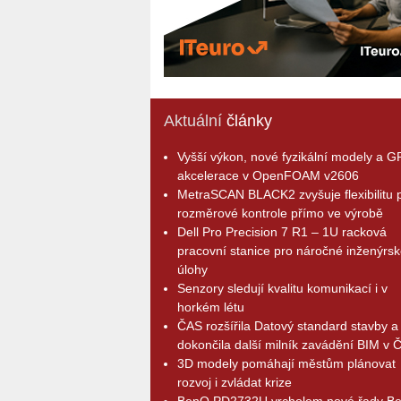
Aktuální
články
Vyšší výkon, nové fyzikální modely a 
akcelerace v OpenFOAM v2606
MetraSCAN BLACK2 zvyšuje flexibilitu p
rozměrové kontrole přímo ve výrobě
Dell Pro Precision 7 R1 – 1U racková
pracovní stanice pro náročné inženýrsk
úlohy
Senzory sledují kvalitu komunikací i v
horkém létu
ČAS rozšířila Datový standard stavby a
dokončila další milník zavádění BIM v 
3D modely pomáhají městům plánovat
rozvoj i zvládat krize
BenQ PD2732U vrcholem nové řady B