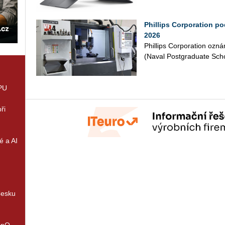
Phillips Corporation p
2026
Phil­lips Cor­po­rati­on oz
(Naval Post­gra­dua­te Scho­o
GPU
ři
é a AI
Česku
enQ