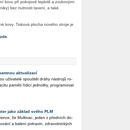
í kovu při pokojové teplotě a zvukovými
niky) bez nutnosti tavení, a také
né kovy. Tisková plocha nového stroje je
zde
.
namnou aktualizací
ži­va­te­lé spouš­tět dráhy ná­stro­jů ro­
­ci­tu pa­mě­ti ří­di­cí jed­not­ky, pro­gra­mo­vat
ter jako základ svého PLM
en­ce, že Mul­ti­vac, jeden z před­ních do­
o­vá­ní a ba­le­ní po­tra­vin, zdra­vot­nic­kých