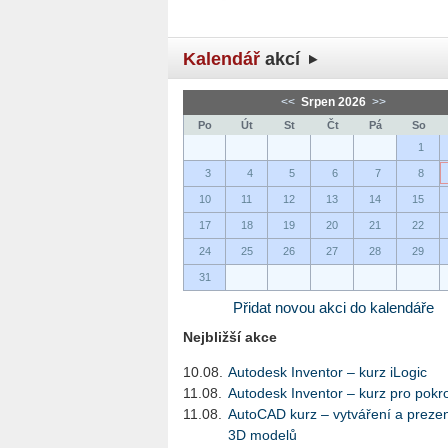
Kalendář
akcí
<<
Srpen 2026
>>
Po
Út
St
Čt
Pá
So
1
3
4
5
6
7
8
10
11
12
13
14
15
17
18
19
20
21
22
24
25
26
27
28
29
31
Přidat novou akci do kalendáře
Nejbližší akce
10.08.
Autodesk Inventor – kurz iLogic
11.08.
Autodesk Inventor – kurz pro pokro
11.08.
AutoCAD kurz – vytváření a preze
3D modelů