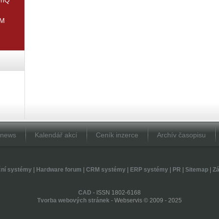
IM
Dnews
Kalendář akcí
Ceník inzerce
Archív časopisu
ční systémy
|
Hardware forum
|
CRM systémy
|
ERP systémy
|
PR
|
Sitemap
|
Zá
CAD
- ISSN 1802-6168
Tvorba webových stránek
- Webservis © 2009 - 2025