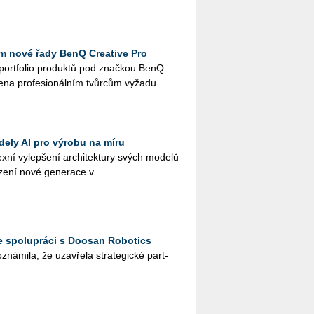
 nové řady BenQ Creative Pro
é port­fo­lio pro­duk­tů pod znač­kou BenQ
e­na pro­fe­si­o­nál­ním tvůr­cům vy­ža­du...
dely AI pro výrobu na míru
­ní vy­lep­še­ní ar­chi­tek­tu­ry svých mo­de­lů
­ze­ní nové ge­ne­ra­ce v...
e spolupráci s Doosan Robotics
ná­mi­la, že uza­vře­la stra­te­gic­ké part­