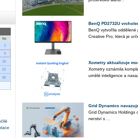
BenQ PD2732U vrcholem
BenQ vy­tvo­ři­la od­dě­le­n
Cre­a­ti­ve Pro, která je ur­č
Ne
2
9
16
Xometry aktualizuje mo
Xo­me­t­ry ozná­mi­la kom­plex
23
umělé in­te­li­gen­ce a na­sa
30
Grid Dynamics navazuj
Grid Dy­na­mics Hol­dings oz
ner­ství s ...
čilé
ntace