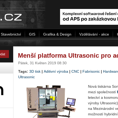
Stavebnictví
GIS
Grafika & Design
Vzdělávání - akce
Menší platforma Ultrasonic pro a
Pátek, 31 Květen 2019 08:30
Tags:
3D tisk
|
Aditivní výroba
|
CNC
|
Fabrisonic
|
Hardwar
Ultrasonic
Nová tiskárna So
mezi spo­leč­no­s­tí
letectví a kosmon
výroby Ultrasonic
na Mezinárodní ve
možností hybridní