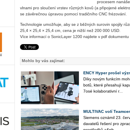
procesem nanášen
vlnami pro sloučení vrs­tev různých kovů (a připojené elektro
se závěrečnou úpravou pomocí tradičního CNC frézování.
Technologie umožňuje, aby se z běžných surovin spojily růz
25,4 × 25,4 × 25,4 cm, cena je nižší než 200 000 USD.
Více informací o SonicLayer 1200 najdete v pdf dokumentu
Mohlo by vás zajímat:
ENCY Hyper prošel výz
Díky novým funk­cím mohou u
bo­tů, které pře­sa­hu­jí ka­pa
7osé ko­la­bo­ra­tiv­ní r...
MULTIVAC volí Teamcen
Sie­mens ozná­mil 23. čer­v
da­va­te­lů ře­še­ní pro zpra­c
pro­střed­ků a&nb...