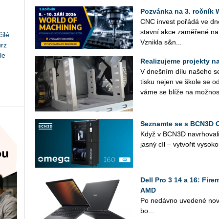
Pozvánka na 3. roční
CNC in­vest po­řá­dá ve d
stav­ní akce za­mě­ře­né na 
ilé
Vznik­la s&n...
urz
le
Realizujeme projekty na 
V dneš­ním dílu na­še­ho se­r
tisku nejen ve škole se od
vá­me se blíže na mož­nos­
Seznamte se s BCN3D 
Když v BCN3D na­vr­ho­va­l
jasný cíl – vy­tvo­řit vy­so­ko
Dell Pro 3 14 a 16: Fir
AMD
Po ne­dáv­no uve­de­né nové 
bo...