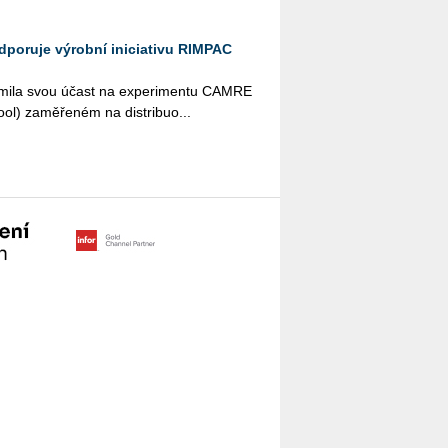
odporuje výrobní iniciativu RIMPAC
ná­mi­la svou účast na ex­pe­ri­men­tu CAMRE
l) za­mě­ře­ném na dis­tri­bu­o­...