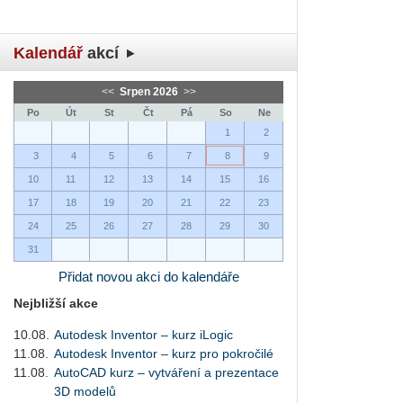
Kalendář
akcí
<<
Srpen 2026
>>
Po
Út
St
Čt
Pá
So
Ne
1
2
3
4
5
6
7
8
9
10
11
12
13
14
15
16
17
18
19
20
21
22
23
24
25
26
27
28
29
30
31
Přidat novou akci do kalendáře
Nejbližší akce
10.08.
Autodesk Inventor – kurz iLogic
11.08.
Autodesk Inventor – kurz pro pokročilé
11.08.
AutoCAD kurz – vytváření a prezentace
3D modelů