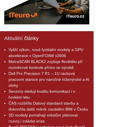
Aktuální
články
Vyšší výkon, nové fyzikální modely a GPU
akcelerace v OpenFOAM v2606
MetraSCAN BLACK2 zvyšuje flexibilitu při
rozměrové kontrole přímo ve výrobě
Dell Pro Precision 7 R1 – 1U racková
pracovní stanice pro náročné inženýrské a AI
úlohy
Senzory sledují kvalitu komunikací i v
horkém létu
ČAS rozšířila Datový standard stavby a
dokončila další milník zavádění BIM v Česku
3D modely pomáhají městům plánovat
rozvoj i zvládat krize
BenQ PD2732U vrcholem nové řady BenQ