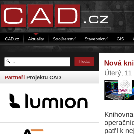
CAD.cz
Aktuality
Strojírenství
Stavebnictví
GIS
Nová kn
Úterý, 11
Partneři
Projektu CAD
Knihovna 
operační
patří k n