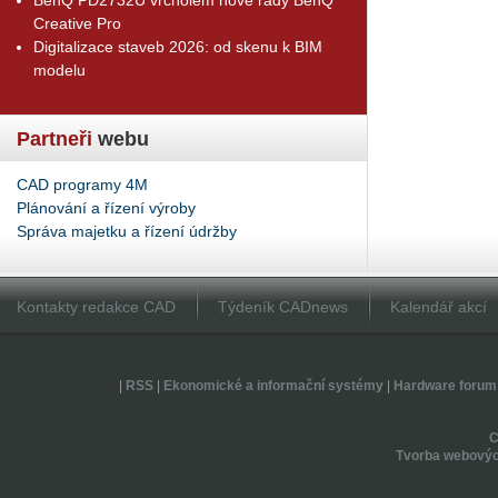
Creative Pro
Digitalizace staveb 2026: od skenu k BIM
modelu
Partneři
webu
CAD programy 4M
Plánování a řízení výroby
Správa majetku a řízení údržby
Kontakty redakce CAD
Týdeník CADnews
Kalendář akcí
|
RSS
|
Ekonomické a informační systémy
|
Hardware forum
Tvorba webovýc