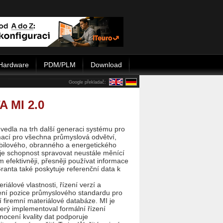
Hardware
PDM/PLM
Download
Google překladač:
A MI 2.0
vedla na trh další generaci systému pro
mací pro všechna průmyslová odvětví,
bilového, obranného a energetického
je schopnost spravovat neustále měnící
efektivněji, přesněji používat informace
Granta také poskytuje referenční data k
riálové vlastnosti, řízení verzí a
lení pozice průmyslového standardu pro
í firemní materiálové databáze. MI je
terý implementoval formální řízení
nocení kvality dat podporuje