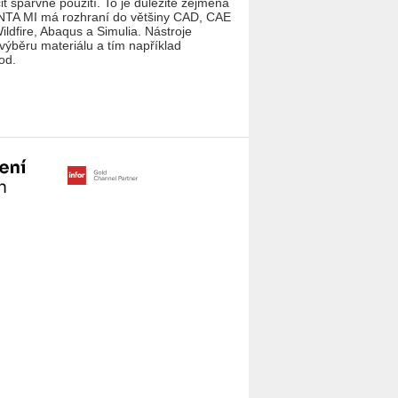
 spárvné použití. To je důležité zejména
ANTA MI má rozhraní do většiny CAD, CAE
dfire, Abaqus a Simulia. Nástroje
výběru materiálu a tím například
od.