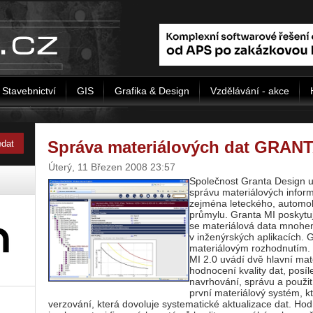
Stavebnictví
GIS
Grafika & Design
Vzdělávání - akce
Správa materiálových dat GRANT
Úterý, 11 Březen 2008 23:57
Společnost Granta Design u
správu materiálových infor
zejména leteckého, automo
průmylu. Granta MI poskytu
se materiálová data mnohem 
v inženýrských aplikacích. 
materiálovým rozhodnutím.
MI 2.0 uvádí dvě hlavní mate
hodnocení kvality dat, posí
navrhování, správu a použit
první materiálový systém, k
verzování, která dovoluje systematické aktualizace dat. Hod