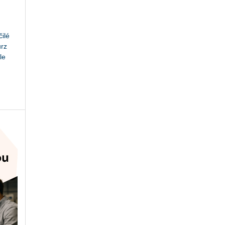
ilé
urz
le