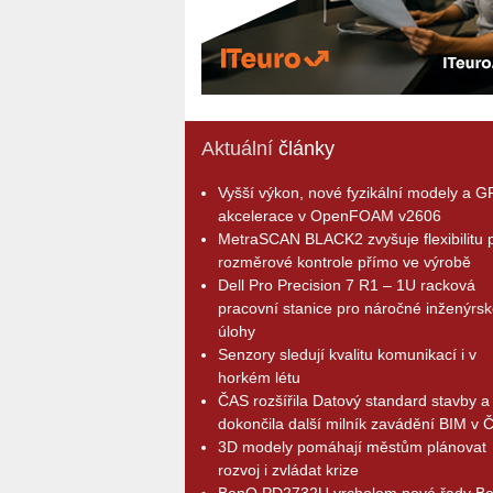
Aktuální
články
Vyšší výkon, nové fyzikální modely a 
akcelerace v OpenFOAM v2606
MetraSCAN BLACK2 zvyšuje flexibilitu p
rozměrové kontrole přímo ve výrobě
Dell Pro Precision 7 R1 – 1U racková
pracovní stanice pro náročné inženýrsk
úlohy
Senzory sledují kvalitu komunikací i v
horkém létu
ČAS rozšířila Datový standard stavby a
dokončila další milník zavádění BIM v 
3D modely pomáhají městům plánovat
rozvoj i zvládat krize
BenQ PD2732U vrcholem nové řady B