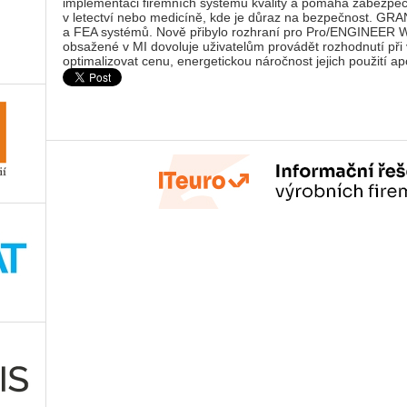
implementaci firemních systémů kvality a pomáhá zabezpečit
v letectví nebo medicíně, kde je důraz na bezpečnost. GR
a FEA systémů. Nově přibylo rozhraní pro Pro/ENGINEER Wil
obsažené v MI dovoluje uživatelům provádět rozhodnutí při 
optimalizovat cenu, energetickou náročnost jejich použití ap