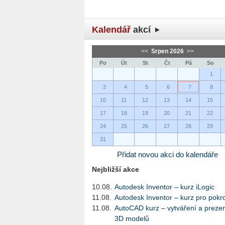
Kalendář
akcí
<<
Srpen 2026
>>
Po
Út
St
Čt
Pá
So
1
3
4
5
6
7
8
10
11
12
13
14
15
17
18
19
20
21
22
24
25
26
27
28
29
31
Přidat novou akci do kalendáře
Nejbližší akce
10.08.
Autodesk Inventor – kurz iLogic
11.08.
Autodesk Inventor – kurz pro pokro
11.08.
AutoCAD kurz – vytváření a preze
3D modelů