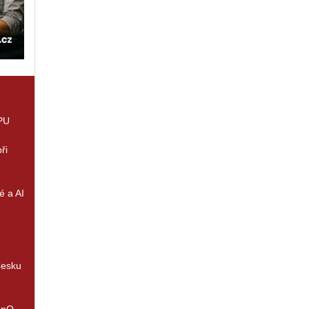
GPU
ři
é a AI
Česku
enQ