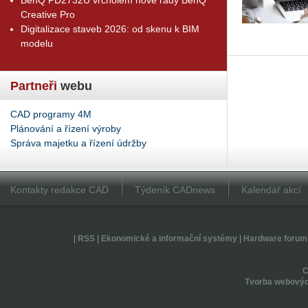
Creative Pro
Digitalizace staveb 2026: od skenu k BIM
modelu
Partneři
webu
CAD programy 4M
Plánování a řízení výroby
Správa majetku a řízení údržby
Kontakty redakce CAD
Týdeník CADnews
Kalendář akcí
|
RSS
|
Ekonomické a informační systémy
|
Hardware forum
Tvorba webovýc