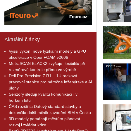
Aktuální
články
Vyšší výkon, nové fyzikální modely a GPU
akcelerace v OpenFOAM v2606
MetraSCAN BLACK2 zvyšuje flexibilitu při
rozměrové kontrole přímo ve výrobě
Dell Pro Precision 7 R1 – 1U racková
pracovní stanice pro náročné inženýrské a AI
úlohy
Senzory sledují kvalitu komunikací i v
horkém létu
ČAS rozšířila Datový standard stavby a
dokončila další milník zavádění BIM v Česku
3D modely pomáhají městům plánovat
rozvoj i zvládat krize
BenQ PD2732U vrcholem nové řady BenQ