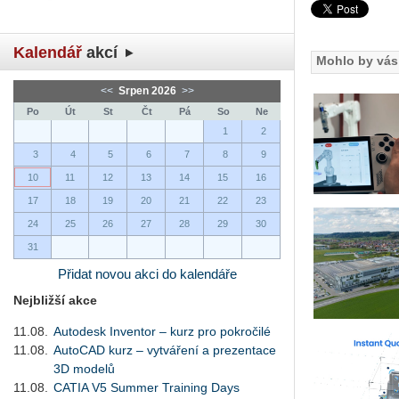
Kalendář
akcí
Mohlo by vás 
<<
Srpen 2026
>>
Po
Út
St
Čt
Pá
So
Ne
1
2
3
4
5
6
7
8
9
10
11
12
13
14
15
16
17
18
19
20
21
22
23
24
25
26
27
28
29
30
31
Přidat novou akci do kalendáře
Nejbližší akce
11.08.
Autodesk Inventor – kurz pro pokročilé
11.08.
AutoCAD kurz – vytváření a prezentace
3D modelů
11.08.
CATIA V5 Summer Training Days