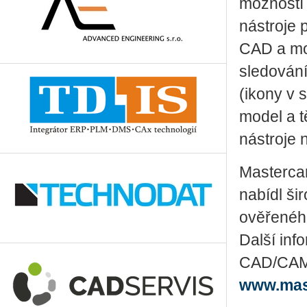
možností 
nástroje 
CAD a mod
sledování
(ikony v 
model a t
nástroje 
Mastercam
nabídl ši
ověřeného
Další inf
CAD/CAM ř
www.mas