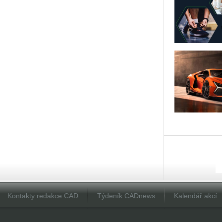
Kontakty redakce CAD
Týdeník CADnews
Kalendář akcí