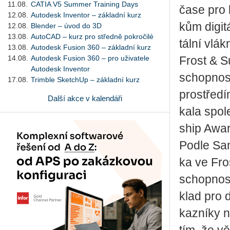
11.08.
CATIA V5 Summer Training Days
čase pro k
12.08.
Autodesk Inventor – základní kurz
kům di­gi­t
12.08.
Blender – úvod do 3D
13.08.
AutoCAD – kurz pro středně pokročilé
tál­ní vlák
13.08.
Autodesk Fusion 360 – základní kurz
14.08.
Autodesk Fusion 360 – pro uživatele
Frost & Sul
Autodesk Inventor
schop­nos­t
17.08.
Trimble SketchUp – základní kurz
pro­stře­dí
Další akce v kalendáři
ka­la spo­
ship Awa
Podle San­k
ka ve Fros
schop­nost 
klad pro di
kaz­ní­ky n