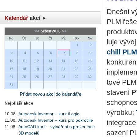
Dneš­ní vý­
Kalendář
akcí
PLM ře­še­n
pro­duk­to­
<<
Srpen 2026
>>
Po
Út
St
Čt
Pá
So
Ne
lu­je vývoj
1
2
chill PLM
3
4
5
6
7
8
9
kon­ku­ren
10
11
12
13
14
15
16
17
18
19
20
21
22
23
im­ple­men­
24
25
26
27
28
29
30
to­vé PLM 
31
sta­ve­ní P
Přidat novou akci do kalendáře
schop­nos­t
Nejbližší akce
vý­rob­ku;
10.08.
Autodesk Inventor – kurz iLogic
11.08.
Autodesk Inventor – kurz pro pokročilé
in­te­gra­c
11.08.
AutoCAD kurz – vytváření a prezentace
sa­ze­ní PL
3D modelů