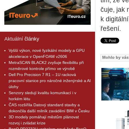
tím, že vě
ču­je, jak 
k di­gi­tál
ře­še­ní.
Aktuální
články
Vyšší výkon, nové fyzikální modely a GPU
akcelerace v OpenFOAM v2606
Mohlo by vás 
MetraSCAN BLACK2 zvyšuje flexibilitu při
rozměrové kontrole přímo ve výrobě
Dell Pro Precision 7 R1 – 1U racková
pracovní stanice pro náročné inženýrské a AI
úlohy
Senzory sledují kvalitu komunikací i v
horkém létu
ČAS rozšířila Datový standard stavby a
dokončila další milník zavádění BIM v Česku
3D modely pomáhají městům plánovat
rozvoj i zvládat krize
BenQ PD2732U vrcholem nové řady BenQ