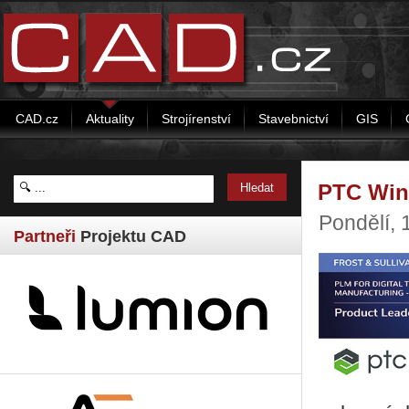
CAD.cz
Aktuality
Strojírenství
Stavebnictví
GIS
PTC Wind­
Pondělí, 
Partneři
Projektu CAD