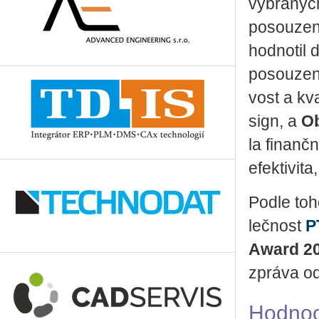
vy­bra­ných
po­sou­ze­n
hod­no­til 
po­sou­ze­n
vost a kva­
sign, a
Ob
la fi­nanč­
efek­ti­vi­t
Podle to­h
leč­nost
P
Award 2
zprá­va od 
Hod­no­