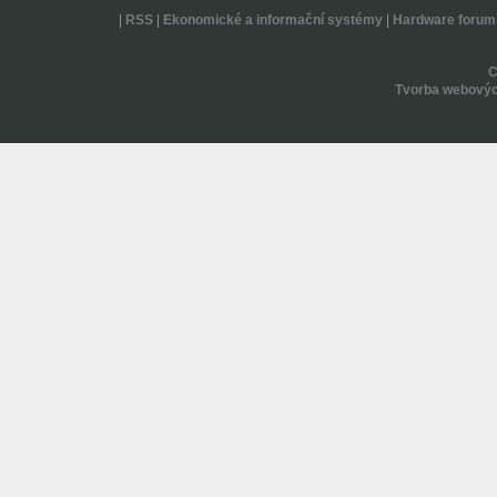
|
RSS
|
Ekonomické a informační systémy
|
Hardware forum
Tvorba webovýc