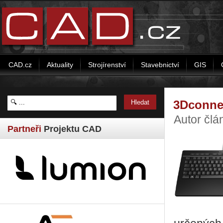
CAD.cz
Aktuality
Strojírenství
Stavebnictví
GIS
3Dconnex
Autor čl
Partneři
Projektu CAD