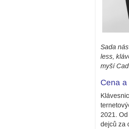
Sada ná­st
less, klá­
myší Cad­
Cena a 
Klá­ves­ni
ter­ne­to­
2021. Od ř
dej­ců za