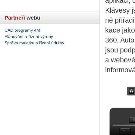
apli­ka­ci,
Klá­ve­sy j
Partneři
webu
ně při­řa­d
ka­ce jak
CAD programy 4M
Plánování a řízení výroby
360, Au­t
Správa majetku a řízení údržby
jsou pod­po
a webo­vé 
in­for­mo­v