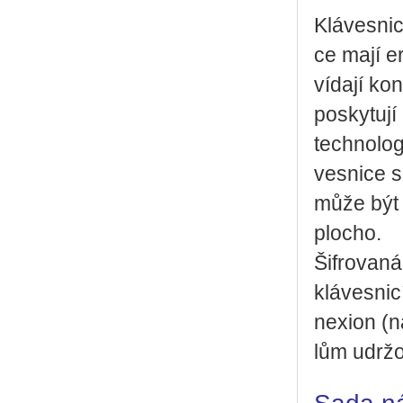
Klá­ves­ni­
ce mají er­
ví­da­jí k
po­sky­tu­j
tech­no­lo­
ves­ni­ce 
může být p
plo­cho.
Šif­ro­va­n
klá­ves­ni­
nexi­on (
lům udr­žo