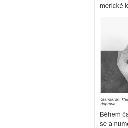
me­ric­ké 
Standardní kláv
doprava.
Během čas­
se a nu­me