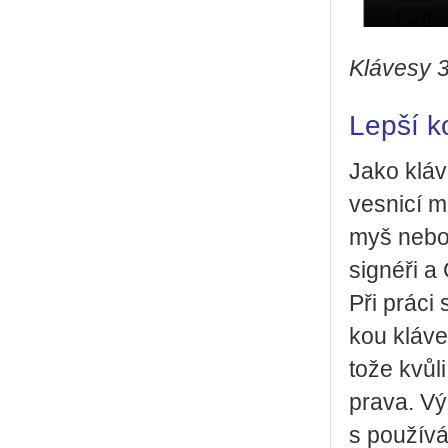
Klá­ve­sy 
Lepší ko
Jako klá­ve
ves­ni­cí 
myš nebo p
sig­né­ři a
Při práci s
kou klá­ves
to­že kvůli
pra­va. Vý
s po­u­ží­v