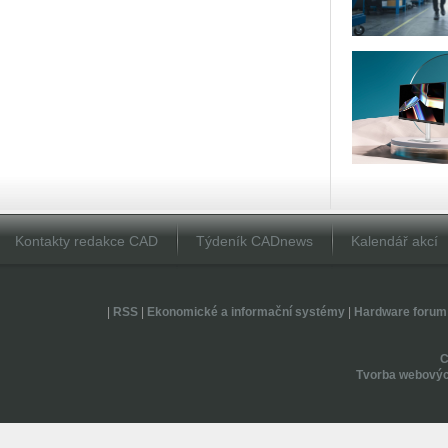
Kontakty redakce CAD
Týdeník CADnews
Kalendář akcí
|
RSS
|
Ekonomické a informační systémy
|
Hardware forum
Tvorba webovýc