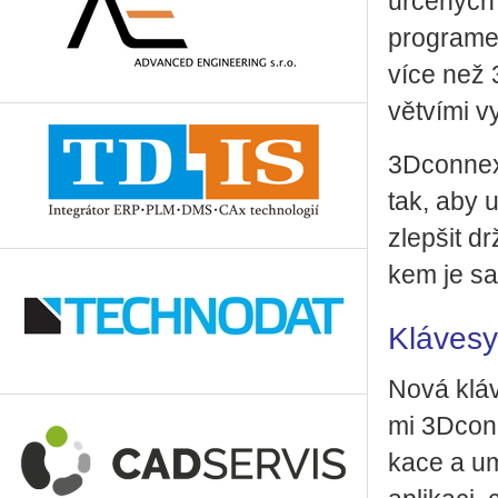
ur­če­ných
pro­gra­mec
více než 3
vět­ví­mi vy
3D­con­nex
tak, aby už
zlep­šit d
kem je sa­
Klá­ve­sy
Nová klá­ve
mi 3D­con­n
ka­ce a um