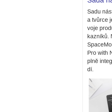
Sada ná­
Sadu ná­str
a tvůr­ce j
vo­je pro­
kaz­ní­ků. 
Spa­ce­Mou
Pro with N
plně in­te­
dí.