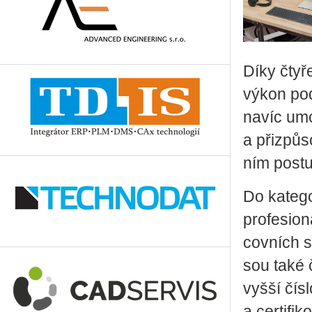
Díky čtyřem
výkon podl
navíc umož
a při­způ­s
ním po­st
Do ka­te­go
pro­fe­si­o
cov­ních st
sou také č
vyšší čísl
a cer­ti­fi­