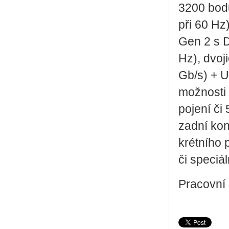
3200 bodů
při 60 Hz
Gen 2 s D
Hz), dvo­j
Gb/s) + U
mož­nos­ti
po­je­ní č
zadní ko­n
krét­ní­ho 
či spe­ci­ál­
Pra­cov­ní 