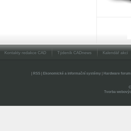
Kontakty redakce CAD
Týdeník CADnews
Kalendář akcí
|
RSS
|
Ekonomické a informační systémy
|
Hardware forum
Tvorba webovýc