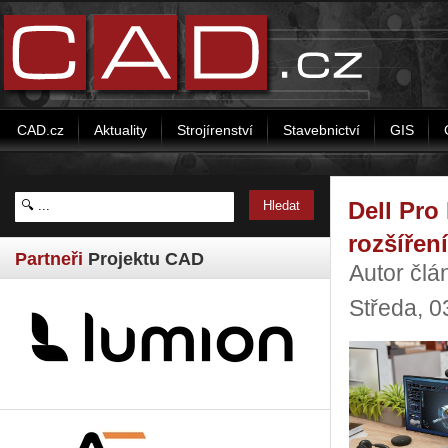
CAD.cz
Aktuality
Strojírenství
Stavebnictví
GIS
Dell Pro
rozšíření
Partneři
Projektu CAD
Autor člá
Středa, 