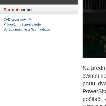
Partneři
webu
CAD programy 4M
Plánování a řízení výroby
Správa majetku a řízení údržby
Na před­ní
3,5mm ko­n
portů: dva
Power­Sha­r
po­čí­ta­č