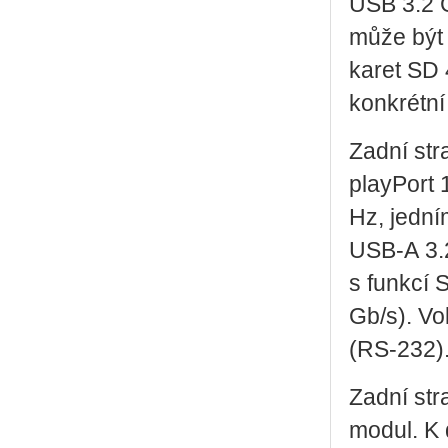
USB 3.2 Ge
může být p
karet SD 4
kon­krét­ní
Zadní stra
play­Port 
Hz, jed­n
USB‑A 3.2
s funk­cí 
Gb/s). Vo­l
(RS‑232)
Zadní stra­
modul. K d