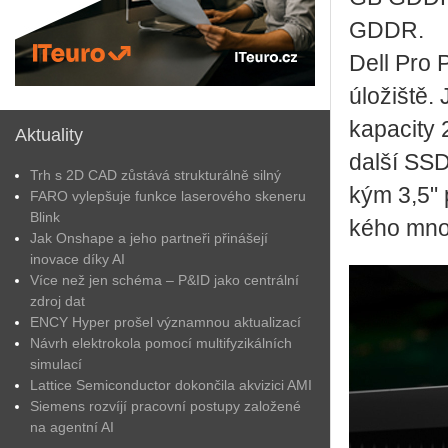
GDDR.
Dell Pro Pr
úlo­žiš­tě
ka­pa­ci­ty
Aktuality
další SSD 
Trh s 2D CAD zůstává strukturálně silný
kým 3,5" p
FARO vylepšuje funkce laserového skeneru
Blink
ké­ho množ
Jak Onshape a jeho partneři přinášejí
inovace díky AI
Více než jen schéma – P&ID jako centrální
zdroj dat
ENCY Hyper prošel významnou aktualizací
Návrh elektrokola pomocí multifyzikálních
simulací
Lattice Semiconductor dokončila akvizici AMI
Siemens rozvíjí pracovní postupy založené
na agentní AI