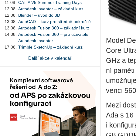
11.08.
CATIA V5 Summer Training Days
12.08.
Autodesk Inventor – základní kurz
12.08.
Blender – úvod do 3D
13.08.
AutoCAD – kurz pro středně pokročilé
13.08.
Autodesk Fusion 360 – základní kurz
14.08.
Autodesk Fusion 360 – pro uživatele
Model Dell
Autodesk Inventor
17.08.
Trimble SketchUp – základní kurz
Core Ultra
Další akce v kalendáři
GHz a te­
ní pa­mě­t
umož­ňuje 
ven­ci 56
Mezi do­st
Ada s 16 
i kon­fi­g
GB GDDR7