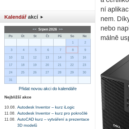
ní apli­ka­
Kalendář
akcí
nem. Díky 
nebo na­př
<<
Srpen 2026
>>
Po
Út
St
Čt
Pá
So
Ne
mál­ně uspo
1
2
3
4
5
6
7
8
9
10
11
12
13
14
15
16
17
18
19
20
21
22
23
24
25
26
27
28
29
30
31
Přidat novou akci do kalendáře
Nejbližší akce
10.08.
Autodesk Inventor – kurz iLogic
11.08.
Autodesk Inventor – kurz pro pokročilé
11.08.
AutoCAD kurz – vytváření a prezentace
3D modelů