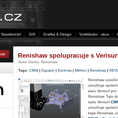
Stavebnictví
GIS
Grafika & Design
Vzdělávání - akce
Renishaw spolupracuje s Verisu
Autor článku: Renishaw
Tags:
CMM
|
Equator
|
Kontrola
|
Měření
|
Renishaw
|
REV
Re­nishaw uza­vřel 
umožňuje spo­leč­no
wa­ru Ve­ri­surf pro
Re­nishaw. Tato do­
sadu Ve­ri­surf
CMM 
umožňuje spo­leč­nos
lo­gie Re­nishaw, v