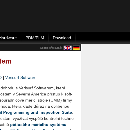
Hardware
PDM/PLM
Download
Google překladač:
rfem
O
|
Verisurf Software
do­ho­du s Ve­ri­surf Soft­warem, která
s­tem v Se­ver­ní Ame­ri­ce pří­stup k soft­
 sou­řad­ni­co­vé mě­ři­cí stro­je (CMM) firmy
ho­da, která klade důraz na ob­lí­be­nou
Pro­gra­m­ming and In­specti­on Suite
,
­tem vy­u­ží­vat vy­spě­lé kon­t­rol­ní tech­no­
čet­ně
pě­ti­o­sé­ho mě­ři­cí­ho sys­té­mu