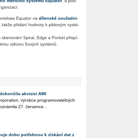
­ní­ho mě­ři­cí­ho sys­té­mu Equa­tor
, a pod­
ga­ni­za­cí.
y Re­nishaw Equa­tor na
dí­len­ské sou­řad­ni­
takže při­dá­ní hod­no­ty k pě­ti­osým sys­té­
ke­no­vá­ní Spi­ral, Edge a Po­cket při­spí­
ko­vé­mu vý­ko­nu 5osých sys­té­mů.
dokončila akvizici AMI
r­po­rati­on, vý­rob­ce pro­gra­mo­va­tel­ných
ozná­mi­la 27. čer­ven­ce...
e dobu potřebnou k získání dat z