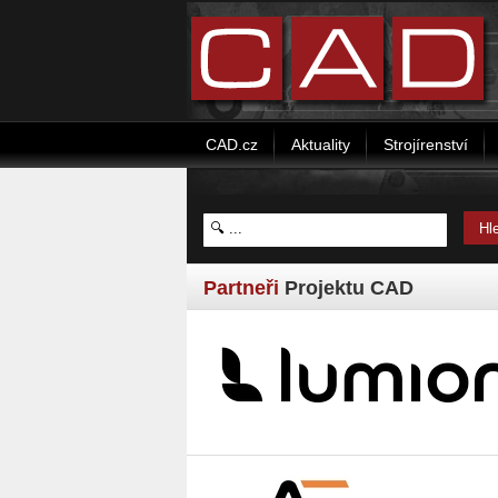
CAD.cz
Aktuality
Strojírenství
Partneři
Projektu CAD