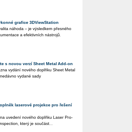
výkonné grafice 3DViewStation
a­li­ta ná­ho­da – je vý­sled­kem přes­né­ho
u­men­ta­ce a efek­tiv­ních ná­stro­jů.
te s novou verzí Sheet Metal Add-on
z­na vy­dá­ní no­vé­ho doplňku Sheet Metal
 ne­dáv­no vy­da­né sady
oplněk laserové projekce pro řešení
z­na uve­de­ní no­vé­ho doplňku Laser Pro­
n­specti­on, který je sou­čás­t...