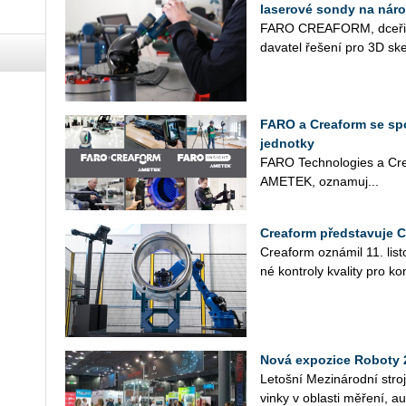
laserové sondy na nár
FARO CRE­A­FORM, dce­ři­ná
da­va­tel ře­še­ní pro 3D ske
FARO a Creaform se spo
jednotky
FARO Tech­no­lo­gies a Cre­a­
AME­TEK, ozna­mu­j...
Creaform představuje 
Cre­a­form ozná­mil 11. lis­to
né kon­t­ro­ly kva­li­ty pro kon
Nová expozice Roboty 
Le­toš­ní Me­zi­ná­rod­ní stro
vin­ky v ob­las­ti mě­ře­ní, au