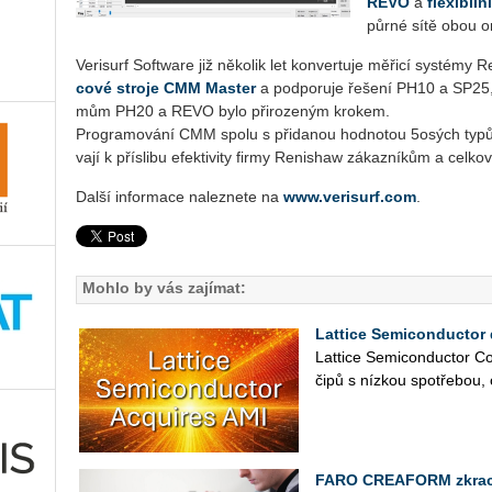
REVO
a
fle­xi­bil
půr­né sítě obou or­
Ve­ri­surf Soft­ware již ně­ko­lik let kon­ver­tu­je mě­ři­cí sys­tém
co­vé stro­je CMM Mas­ter
a pod­po­ru­je ře­še­ní PH10 a SP25, 
mům PH20 a REVO bylo při­ro­ze­ným kro­kem.
Pro­gra­mo­vá­ní CMM spolu s při­da­nou hod­no­tou 5osých typů s
va­jí k pří­sli­bu efek­ti­vi­ty firmy Re­nishaw zá­kaz­ní­kům a cel­
Další informace naleznete na
www.verisurf.com
.
Mohlo by vás zajímat:
Lattice Semiconductor 
Lat­ti­ce Se­mi­con­duc­tor Co
čipů s níz­kou spo­tře­bou, 
FARO CREAFORM zkracuj