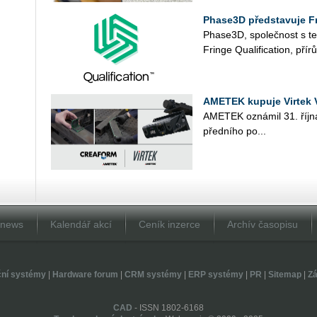
Phase3D představuje Fr
Pha­se3D, spo­leč­nost s tech­
Frin­ge Qua­li­fi­ca­ti­on, př
AMETEK kupuje Virtek V
AME­TEK ozná­mil 31. října akv
před­ní­ho po...
Dnews
Kalendář akcí
Ceník inzerce
Archív časopisu
ční systémy
|
Hardware forum
|
CRM systémy
|
ERP systémy
|
PR
|
Sitemap
|
Zá
CAD
- ISSN 1802-6168