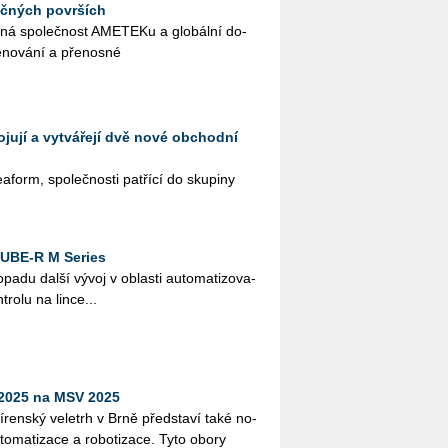
očných površích
 spo­leč­nost AME­TE­Ku a glo­bál­ní do­
­no­vá­ní a pře­nos­né
jují a vytvářejí dvě nové obchodní
form, spo­leč­nos­ti pa­t­ří­cí do sku­pi­ny
CUBE-R M Series
­pa­du další vývoj v ob­las­ti au­to­ma­ti­zo­va­
­t­ro­lu na lince...
2025 na MSV 2025
­jí­ren­ský ve­letrh v Brně před­sta­ví také no­
­to­ma­ti­za­ce a ro­bo­ti­za­ce. Tyto obory