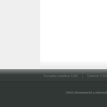
Kontakty redakce CAD
Týdeník CA
|
RSS
|
Ekonomické a informa