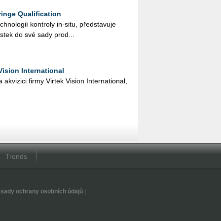
inge Qualification
no­lo­gií kon­t­ro­ly in-situ, před­sta­vu­je
í­růs­tek do své sady pro­d...
ision International
i­zi­ci firmy Vir­tek Vi­si­on In­ter­nati­o­nal,
Trends
sady ochrany osobních údajů
|