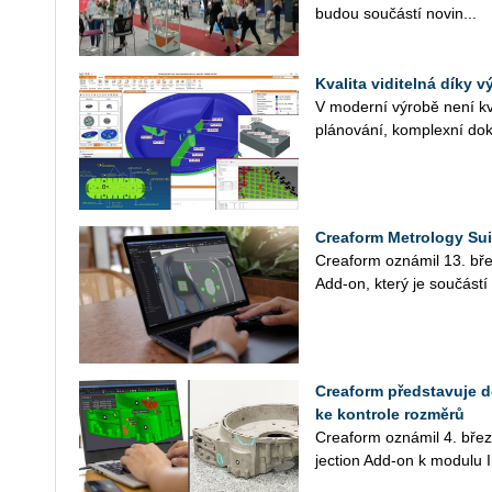
budou sou­čás­tí no­vin...
Kvalita viditelná díky 
V mo­der­ní vý­ro­bě není kv
plá­no­vá­ní, kom­plex­ní do­k
Creaform Metrology Sui
Crea­form ozná­mil 13. bře
Add-on, který je sou­čás­tí
Creaform představuje d
ke kontrole rozměrů
Cre­a­form ozná­mil 4. bře
jecti­on Add­‑on k mo­du­lu I