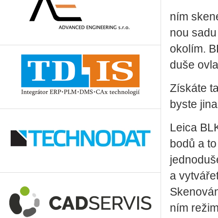
ním ske­ne
nou sadu pr
oko­lím. B
du­še ovla
Zís­ká­te 
byste jinak 
Leica BLK2
bodů a to 
jed­no­du­š
a vy­tvá­ře
Ske­no­vá­
ním re­ži­