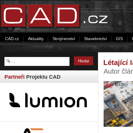
CAD.cz
Aktuality
Strojírenství
Stavebnictví
GIS
Létající
Autor čl
Partneři
Projektu CAD