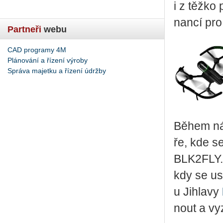
i z těžko 
nan­cí pro 
Partneři
webu
CAD programy 4M
Plánování a řízení výroby
Správa majetku a řízení údržby
Během ná­s
ře, kde se
BLK2­FLY.
kdy se usku
u Jih­la­vy
nout a vy­