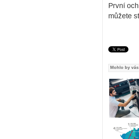
První ochut
mů­že­te s
Mohlo by vás 