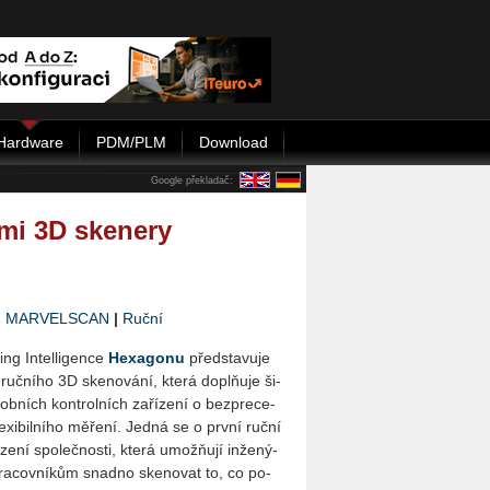
Hardware
PDM/PLM
Download
Google překladač:
mi 3D skenery
|
MARVELSCAN
|
Ruční
ing In­tel­li­gen­ce
He­xa­go­nu
před­sta­vu­je
 ruč­ní­ho 3D ske­no­vá­ní, která doplňuje ši­
ob­ních kon­t­rol­ních za­ří­ze­ní o bez­pre­ce­
le­xi­bil­ní­ho mě­ře­ní. Jedná se o první ruční
­ze­ní spo­leč­nos­ti, která umo­ž­ňují in­že­ný­
a­cov­ní­kům snad­no ske­no­vat to, co po­