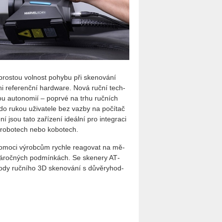
­pros­tou vol­nost po­hy­bu při ske­no­vá­ní
ani re­fe­renč­ní hard­ware. Nová ruční tech­
vou au­to­no­mií – po­pr­vé na trhu ruč­ních
ě do rukou uži­va­te­le bez vazby na po­čí­tač
 jsou tato za­ří­ze­ní ide­ál­ní pro in­te­gra­ci
h ro­bo­tech nebo ko­bo­tech.
­mo­ci vý­rob­cům rych­le re­a­go­vat na mě­
 v ná­roč­ných pod­mín­kách. Se ske­ne­ry AT­
 ruč­ní­ho 3D ske­no­vá­ní s dů­vě­ry­hod­