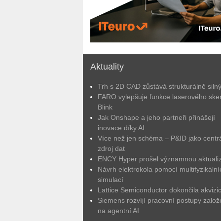
Aktuality
Trh s 2D CAD zůstává strukturálně siln
FARO vylepšuje funkce laserového ske
Blink
Jak Onshape a jeho partneři přinášejí
inovace díky AI
Více než jen schéma – P&ID jako centrá
zdroj dat
ENCY Hyper prošel významnou aktuali
Návrh elektrokola pomocí multifyzikální
simulací
Lattice Semiconductor dokončila akvizic
Siemens rozvíjí pracovní postupy zalo
na agentní AI