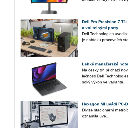
Dell Pro Precision 7 T1
a volitelnými porty
Dell Tech­no­lo­gies uved­l
je na­bíd­ku pra­cov­ních sta
Lehké manažerské noteb
Na český trh při­chá­zí no
leč­nos­ti Dell Tech­no­lo­gi
so­ký výkon ve va­ri­an­tá...
Hexagon MI uvádí PC-
Di­vi­ze sta­ci­o­nár­ní me­t­ro
ozná­mi­la uve...