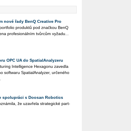
 nové řady BenQ Creative Pro
é port­fo­lio pro­duk­tů pod znač­kou BenQ
e­na pro­fe­si­o­nál­ním tvůr­cům vy­ža­du...
ru OPC UA do SpatialAnalyzeru
u­ring In­tel­li­gen­ce He­xa­go­nu za­ved­la
ft­wa­ru Spa­tia­l­A­na­ly­zer, ur­če­né­ho
.
e spolupráci s Doosan Robotics
ná­mi­la, že uza­vře­la stra­te­gic­ké part­