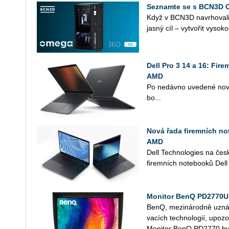
Seznamte se s BCN3D 
Když v BCN3D na­vr­ho­va­l
jasný cíl – vy­tvo­řit vy­so­ko
Dell Pro 3 14 a 16: Fir
AMD
Po ne­dáv­no uve­de­né nové 
bo...
Nová řada firemních not
AMD
Dell Tech­no­lo­gies na čes
fi­rem­ních no­te­boo­ků Dell
Monitor BenQ PD2770U 
BenQ, me­zi­ná­rod­ně uzná­va
va­cích tech­no­lo­gií, upo­z
Mo­ni­tor BenQ PD2770 byl