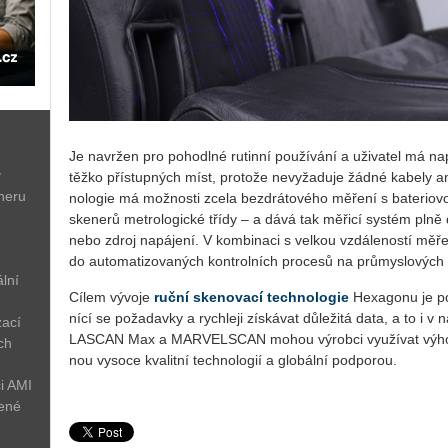
Je na­vr­žen pro po­ho­dl­né ru­tin­ní po­u­ží­vá­ní a uži­va­tel má na
ý
těžko pří­stup­ných míst, pro­to­že ne­vy­ža­du­je žádné ka­be­ly 
neru
no­lo­gie má mož­nos­ti zcela bez­drá­to­vé­ho mě­ře­ní s ba­te­ri­o­
ske­ne­rů me­t­ro­lo­gic­ké třídy – a dává tak mě­ři­cí sys­tém pln
nebo zdroj na­pá­je­ní. V kom­bi­na­ci s vel­kou vzdá­le­nos­tí mě­ře­ní
do au­to­ma­ti­zo­va­ných kon­t­rol­ních pro­ce­sů na prů­mys­lo­výc
lní
Cílem vý­vo­je
ruční ske­no­va­cí tech­no­lo­gie
He­xa­go­nu je po
ní­cí se po­ža­dav­ky a rych­le­ji zís­ká­vat dů­le­ži­tá data, a to i
zací
LAS­CAN Max a MAR­VEL­SCAN mohou vý­rob­ci vy­u­ží­vat vý­ho­dy
ch
nou vy­so­ce kva­lit­ní tech­no­lo­gií a glo­bál­ní pod­po­rou.
i AMI
žené