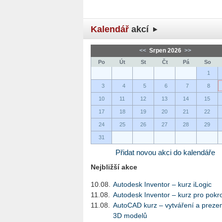
Kalendář
akcí
<<
Srpen 2026
>>
Po
Út
St
Čt
Pá
So
1
3
4
5
6
7
8
10
11
12
13
14
15
17
18
19
20
21
22
24
25
26
27
28
29
31
Přidat novou akci do kalendáře
Nejbližší akce
10.08.
Autodesk Inventor – kurz iLogic
11.08.
Autodesk Inventor – kurz pro pokro
11.08.
AutoCAD kurz – vytváření a preze
3D modelů