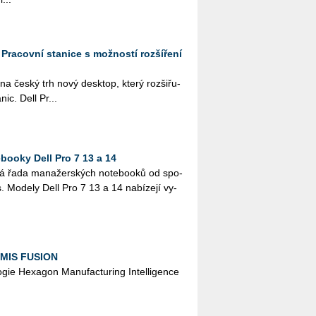
: Pracovní stanice s možností rozšíření
a na český trh nový desktop, který roz­ši­řu­
­nic. Dell Pr...
ooky Dell Pro 7 13 a 14
vá řada ma­na­žer­ských no­te­boo­ků od spo­
es. Mo­de­ly Dell Pro 7 13 a 14 na­bí­ze­jí vy­
DMIS FUSION
­lo­gie He­xa­gon Ma­nu­factu­ring In­tel­li­gen­ce