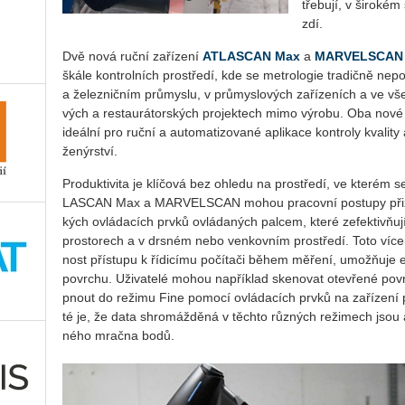
tře­bu­jí, v ši­ro­ké
zdí.
Dvě nová ruční za­ří­ze­ní
AT­LAS­CAN Max
a
MAR­VEL­SCAN
škále kon­t­rol­ních pro­stře­dí, kde se me­t­ro­lo­gie tra­dič­ně ne­po­
a že­lez­nič­ním prů­mys­lu, v prů­mys­lo­vých za­ří­ze­ních a ve vš
vých a re­stau­rá­tor­ských pro­jek­tech mimo vý­ro­bu. Oba nové
ide­ál­ní pro ruční a au­to­ma­ti­zo­va­né apli­ka­ce kon­t­ro­ly kva­li­
že­nýr­ství.
Pro­duk­ti­vi­ta je klí­čo­vá bez ohle­du na pro­stře­dí, ve kte­rém se 
LAS­CAN Max a MAR­VEL­SCAN mohou pra­cov­ní po­stu­py při­zp
kých ovlá­da­cích prvků ovlá­da­ných pal­cem, které ze­fek­tivňují
pro­sto­rech a v drs­ném nebo ven­kov­ním pro­stře­dí. Toto ví­ce­re
nost pří­stu­pu k ří­di­cí­mu po­čí­ta­či během mě­ře­ní, umo­ž­ňuje
po­vrchu. Uži­va­te­lé mohou na­pří­klad ske­no­vat ote­vře­né po­
pnout do re­ži­mu Fine po­mo­cí ovlá­da­cích prvků na za­ří­ze­ní pro
té je, že data shro­máž­dě­ná v těch­to růz­ných re­ži­mech jsou au­
né­ho mrač­na bodů.