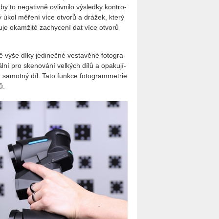
 to ne­ga­tiv­ně ovliv­ni­lo vý­sled­ky kon­t­ro­
­ný úkol mě­ře­ní více ot­vo­rů a drá­žek, který
e oka­mži­té za­chy­ce­ní dat více ot­vo­rů
tě výše díky je­di­neč­né ve­sta­vě­né fo­to­gra­
­ál­ní pro ske­no­vá­ní vel­kých dílů a opa­ku­jí­
sa­mot­ný díl. Tato funk­ce fo­to­gra­m­me­t­rie
ů.