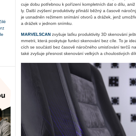
cu­je dobu po­třeb­nou k po­ří­ze­ní kom­plet­ních dat o dílu, aniž by
ly. Další zvý­še­ní pro­duk­ti­vi­ty při­ná­ší běžný a ča­so­vě ná­roč
je usnad­něn re­ži­mem sní­má­ní ot­vo­rů a drá­žek, jenž umo­ž­ňuj
ilé
a drá­žek v jed­nom sním­ku.
urz
le
MAR­VEL­SCAN
zvy­šu­je laťku pro­duk­ti­vi­ty 3D ske­no­vá­ní ješ
m­me­t­rii, která po­sky­tu­je funk­ci ske­no­vá­ní bez cíle. To je ide
cích se sou­čás­tí bez ča­so­vě ná­roč­né­ho umis­ťo­vá­ní terčů na 
také zvy­šu­je přes­nost ske­no­vá­ní vel­kých a chou­los­ti­vých díl