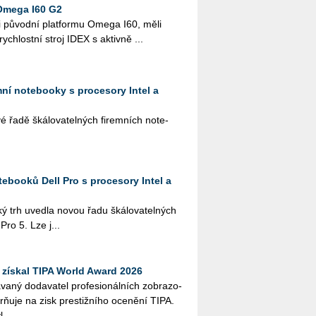
Omega I60 G2
i pů­vod­ní plat­for­mu Omega I60, měli
­rych­lost­ní stroj IDEX s ak­tiv­ně ...
emní notebooky s procesory Intel a
řadě šká­lo­va­tel­ných fi­rem­ních no­te­
ebooků Dell Pro s procesory Intel a
ký trh uved­la novou řadu šká­lo­va­tel­ných
 Pro 5. Lze j...
získal TIPA World Award 2026
­ný do­da­va­tel pro­fe­si­o­nál­ních zob­ra­zo­
orňuje na zisk pres­tiž­ní­ho oce­ně­ní TIPA.
...