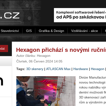
Stavebnictví
GIS
Grafika & Design
Vzdělávání - akce
Hexagon přichází s novými ruční
Autor článku: Hexagon
Čtvrtek, 06 Červen 2024 14:05
Tags:
3D skenery
|
ATLASCAN Max
|
Hardware
|
Hexagon
Di­vi­ze Ma­nu­factu­r
novou tech­no­lo­gii
ro­kou na­bíd­ku vý­r
dent­ní mož­nos­ti f
3D ske­no­va­cí za­ří
rům a vý­rob­ním pr