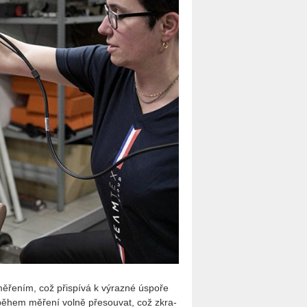
ě­ře­ním, což při­spí­vá k vý­raz­né úspo­ře
lze během mě­ře­ní volně pře­sou­vat, což zkra­