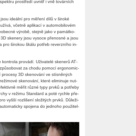
m spek­tru pro­stře­dí uvnitř i vně to­vár­ních
jsou ide­ál­ní pro mě­ře­ní dílů v ši­ro­ké
u­ží­vá, včet­ně apli­ka­cí v au­to­mo­bi­lo­vém
e­o­bec­né vý­ro­bě, stej­ně jako v pa­mát­ko­
 3D ske­ne­ry jsou vy­so­ce pře­nos­né a jsou
ty a pro ši­ro­kou škálu po­třeb re­verz­ní­ho in­
kon­t­ro­la pro­vá­dí. Uži­va­te­lé ske­ne­rů AT­
ů­so­bo­vat za chodu po­mo­cí er­go­no­mic­
 pro­ce­sy 3D ske­no­vá­ní ve stís­ně­ných
­ži­mo­vé ske­no­vá­ní, které eli­mi­nu­je nut­
 efek­tiv­ně měřit různé typy prvků a po­tře­by
vrchy v re­ži­mu Stan­dard a poté rych­le pře­
 vyšší roz­li­še­ní slo­ži­tých prvků. Dů­le­ži­
to­ma­tic­ky spo­je­na do jed­no­ho po­u­ži­tel­