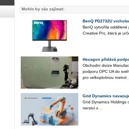
Mohlo by vás zajímat:
BenQ PD2732U vrcholem
BenQ vy­tvo­ři­la od­dě­le­n
Cre­a­ti­ve Pro, která je ur­č
Hexagon přidává podpo
Ob­chod­ní di­vi­ze Ma­nu­fact
pod­po­ru OPC UA do svého so
pro vel­ko­ploš­nou me­t­ro­l..
Grid Dynamics navazuj
Grid Dy­na­mics Hol­dings oz
ner­ství s ...