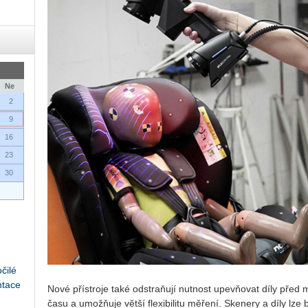
Ne
2
9
16
23
30
čilé
ntace
Nové pří­stro­je také od­st­raňují nut­nost upev­ňo­vat díly před m
času a umo­ž­ňuje větší fle­xi­bi­li­tu mě­ře­ní. Ske­ne­ry a díly 