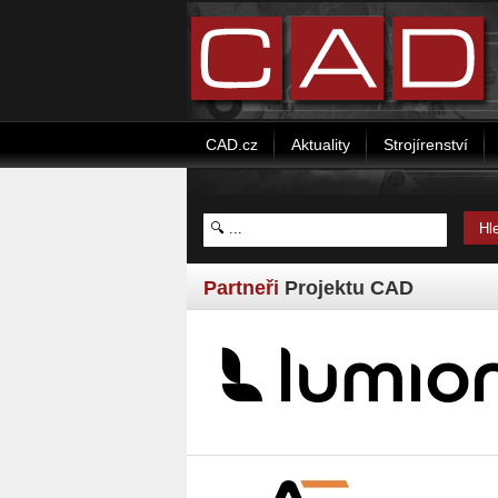
CAD.cz
Aktuality
Strojírenství
Partneři
Projektu CAD