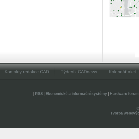
Kontakty redakce CAD
Týdeník CADnews
Kalendář akcí
|
RSS
|
Ekonomické a informační systémy
|
Hardware forum
Tvorba webovýc