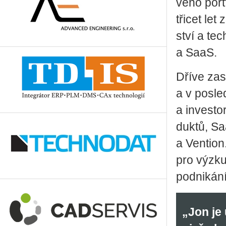
vé­ho port
tři­cet let 
ství a tec
a SaaS.
Dříve za­s
a v po­sle
a in­ves­t
duk­tů, Saa
a Ven­ti­on
pro vý­zku
pod­ni­ká­ní
„Jon je