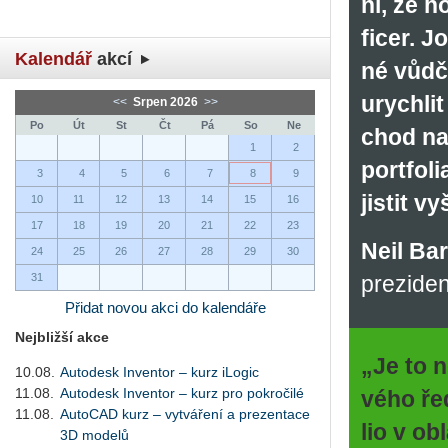
ni, že h
fi­cer. J
Kalendář
akcí
né vůdč
urych­lit
<<
Srpen 2026
>>
Po
Út
St
Čt
Pá
So
Ne
chod na 
1
2
port­fo­
3
4
5
6
7
8
9
jis­tit v
10
11
12
13
14
15
16
17
18
19
20
21
22
23
Neil Ba
24
25
26
27
28
29
30
31
preziden
Přidat novou akci do kalendáře
Nejbližší akce
„Je to ne­
10.08.
Autodesk Inventor – kurz iLogic
11.08.
Autodesk Inventor – kurz pro pokročilé
vé­ho ře­
11.08.
AutoCAD kurz – vytváření a prezentace
lio v ob­
3D modelů