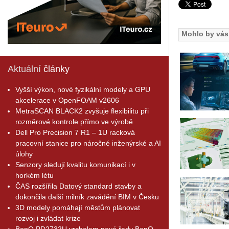
Mohlo by vás 
Aktuální
články
Vyšší výkon, nové fyzikální modely a GPU
akcelerace v OpenFOAM v2606
MetraSCAN BLACK2 zvyšuje flexibilitu při
rozměrové kontrole přímo ve výrobě
Dell Pro Precision 7 R1 – 1U racková
pracovní stanice pro náročné inženýrské a AI
úlohy
Senzory sledují kvalitu komunikací i v
horkém létu
ČAS rozšířila Datový standard stavby a
dokončila další milník zavádění BIM v Česku
3D modely pomáhají městům plánovat
rozvoj i zvládat krize
BenQ PD2732U vrcholem nové řady BenQ