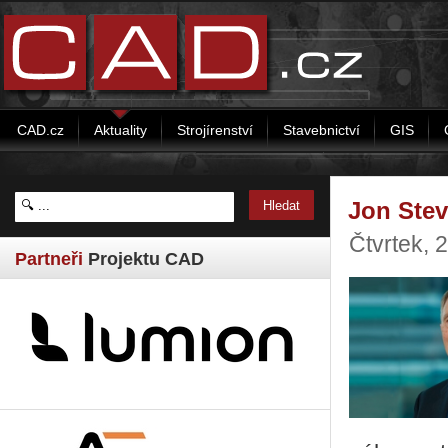
CAD.cz
Aktuality
Strojírenství
Stavebnictví
GIS
Jon Ste
Čtvrtek, 
Partneři
Projektu CAD