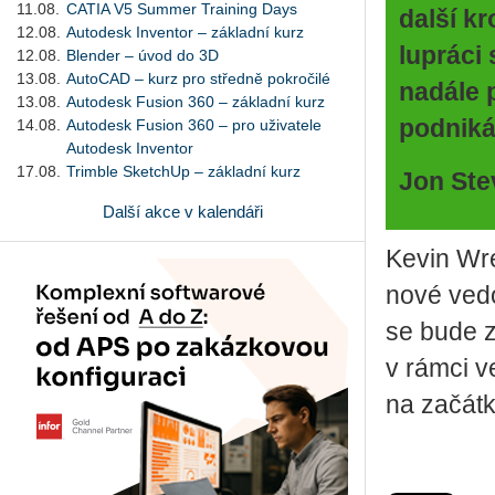
11.08.
CATIA V5 Summer Training Days
další kr
12.08.
Autodesk Inventor – základní kurz
lu­prá­c
12.08.
Blender – úvod do 3D
13.08.
AutoCAD – kurz pro středně pokročilé
na­dá­le 
13.08.
Autodesk Fusion 360 – základní kurz
pod­ni­ká
14.08.
Autodesk Fusion 360 – pro uživatele
Autodesk Inventor
17.08.
Trimble SketchUp – základní kurz
Jon Ste
Další akce v kalendáři
Kevin Wren
nové ve­do
se bude za­
v rámci ver
na za­čát­k