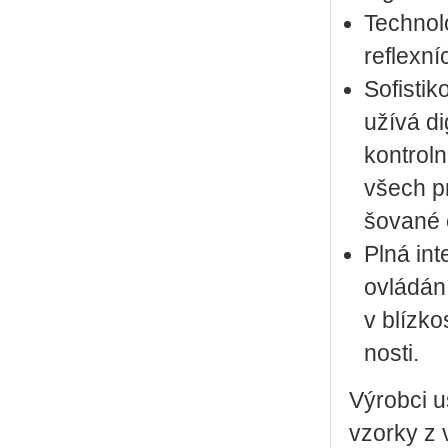
Tech­no­l
re­flex­n
So­fis­ti­
u­ží­vá di
kon­t­rol­
všech pro
šo­va­né 
Plná in­t
ovlá­dá­ní
v blíz­ko
nos­ti.
Vý­rob­ci us
vzor­ky z v