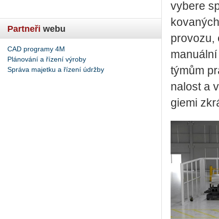
vy­be­re sp
ko­va­ných
Partneři
webu
pro­vo­zu, 
CAD programy 4M
ma­nu­ál­ní
Plánování a řízení výroby
týmům pra­c
Správa majetku a řízení údržby
na­lost a v
gi­e­mi zkr