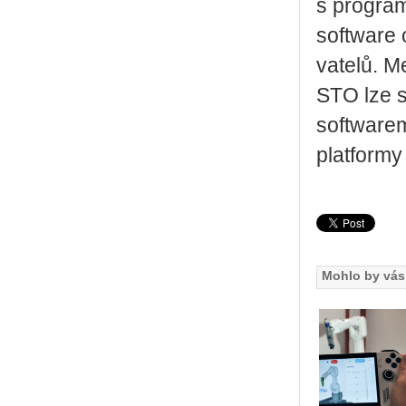
s pro­gra­m
soft­ware 
va­te­lů. M
S­TO lze s
soft­warem 
plat­for­my
Mohlo by vás 