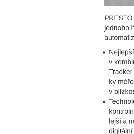
PRE­S­TO S
jed­no­ho h
au­to­ma­ti­
Nej­lep­š
v kom­bi­
Trac­ker 
ky mě­ře­
v blíz­ko
Tech­no­
kon­t­rol
lej­ší a n
di­gi­tál