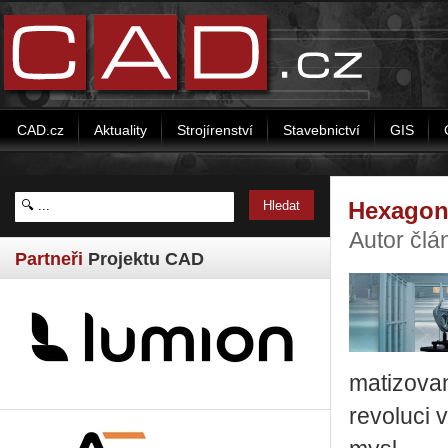
CAD.cz
Aktuality
Strojírenství
Stavebnictví
GIS
Hexagon
Autor čl
Partneři
Projektu CAD
ma­ti­zo­va
re­vo­lu­ci