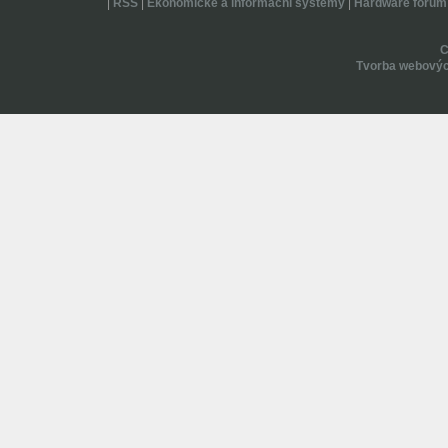
|
RSS
|
Ekonomické a informační systémy
|
Hardware forum
Tvorba webovýc