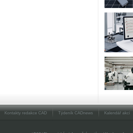
Kontakty redakce CAD
Týdeník CADnews
Kalendář akcí