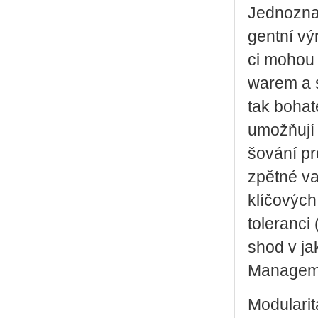
Jed­no­znač
gent­ní vý
ci mohou sn
wa­rem a so
tak bo­ha­t
umo­ž­ňují 
šo­vá­ní p
zpět­né vazb
klí­čo­výc
to­le­ran­
shod v ja­k
Manageme
Mo­du­la­ri