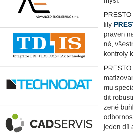
my­sl.
PRE­S­TO S
li­ty
PRE­S
pra­ven na
né, vše­str
kon­t­ro­ly k
PRE­S­TO S
ma­ti­zo­va
mu spe­ci­a­
dit ro­bust
ze­né buňk
od­bor­nos­
jeden díl 