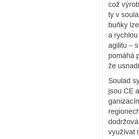
což vý­rob­
ty v sou­la
buňky lze p
a rych­lou 
agi­li­tu –
po­má­há pod
že usnad­ň
Sou­lad sy
jsou CE a 
ga­ni­za­cí
re­gi­o­nec
do­dr­žo­vá
vy­u­ží­vat 