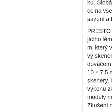
ku. Glo­bá
ce na všec
sa­ze­ní a 
PRE­S­TO S
jí­cí­ho t
m, který v
vý ske­ner
do­va­čem
10 × 7,5 m,
ske­ne­ry. 
vý­ko­nu zk
mo­de­ly ma
Zku­še­ní o