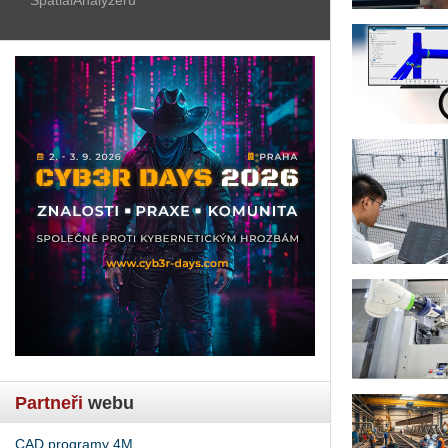
Partneři
webu
CAD programy 4M