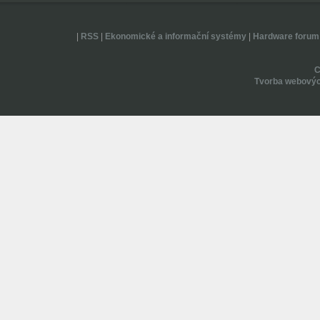
|
RSS
|
Ekonomické a informační systémy
|
Hardware forum
Tvorba webovýc