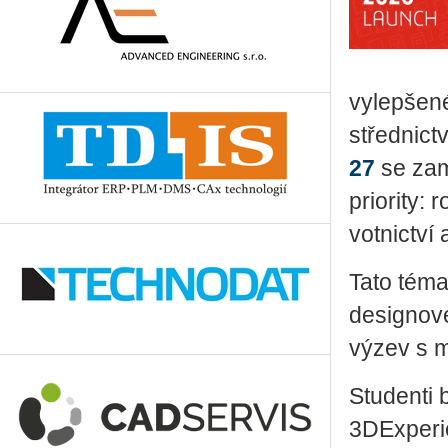
vy­lep­še­n
střed­nic­tv
27
se za­mě
pri­o­ri­ty
vot­nic­tví a
Tato té­ma­
de­signo­vé
výzev s mě
Stu­den­ti 
3D­Ex­pe­r