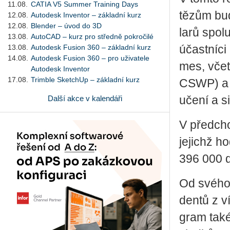
11.08.
CATIA V5 Summer Training Days
tě­zům bud
12.08.
Autodesk Inventor – základní kurz
12.08.
Blender – úvod do 3D
la­rů spolu
13.08.
AutoCAD – kurz pro středně pokročilé
13.08.
Autodesk Fusion 360 – základní kurz
účast­ní­c
14.08.
Autodesk Fusion 360 – pro uživatele
mes, včet­n
Autodesk Inventor
17.08.
Trimble SketchUp – základní kurz
CSWP) a pl
Další akce v kalendáři
učení a si­
V před­cho­
je­jichž hod
396 000 do
Od svého v
den­tů z v
gram také 