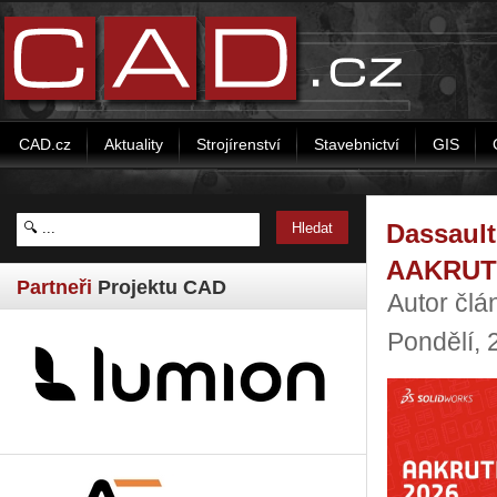
CAD.cz
Aktuality
Strojírenství
Stavebnictví
GIS
Dassault
AAKRUTI
Partneři
Projektu CAD
Autor člá
Pondělí,