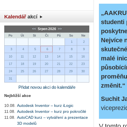
„AAKRUTI
Kalendář
akcí
studenti
<<
Srpen 2026
>>
poskytne
Po
Út
St
Čt
Pá
So
Ne
Nejvíce n
1
2
skutečné
3
4
5
6
7
8
9
10
11
12
13
14
15
16
malé ini
17
18
19
20
21
22
23
působící
24
25
26
27
28
29
30
proměňuj
31
změnit.“
Přidat novou akci do kalendáře
Nejbližší akce
Suchit J
10.08.
Autodesk Inventor – kurz iLogic
viceprezi
11.08.
Autodesk Inventor – kurz pro pokročilé
11.08.
AutoCAD kurz – vytváření a prezentace
3D modelů
V tomto ro