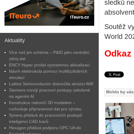
sled­ků ne
ab­sol­ven­
Sou­těž vy­
World 2027
Aktuality
Odkaz p
Více než jen schéma – P&ID jako centrální
zdroj dat
ENCY Hyper prošel významnou aktualizací
Návrh elektrokola pomocí multifyzikálních
simulací
Lattice Semiconductor dokončila akvizici AMI
Siemens rozvíjí pracovní postupy založené
Mohlo by vás 
na agentní AI
Konstrukce nekončí 3D modelem –
rozhoduje připravenost dat pro výrobu
Synera přidává do pracovních postupů
inteligenci CAD tvarů
Hexagon přidává podporu OPC UA do
SpatialAnalyzeru