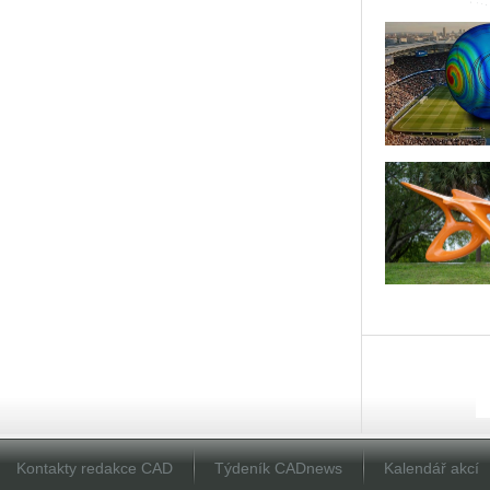
Kontakty redakce CAD
Týdeník CADnews
Kalendář akcí