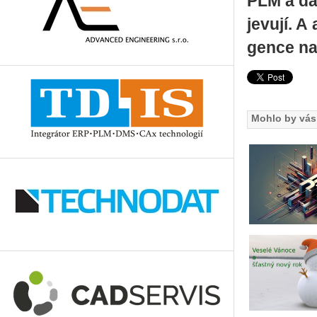
PLM a dal
je­vu­jí. A
gen­ce n
Mohlo by vás 