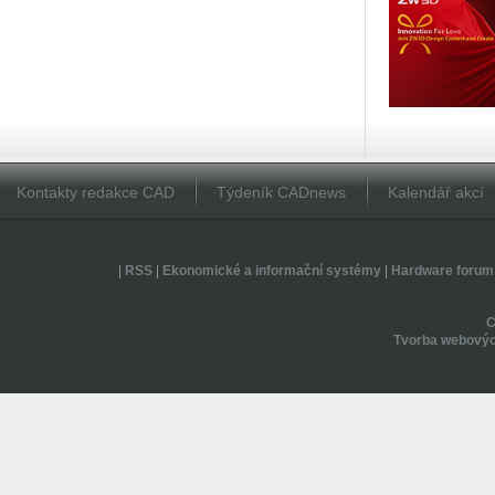
Kontakty redakce CAD
Týdeník CADnews
Kalendář akcí
|
RSS
|
Ekonomické a informační systémy
|
Hardware forum
Tvorba webovýc