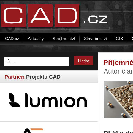
CAD.cz
Aktuality
Strojírenství
Stavebnictví
GIS
Příjemn
Autor čl
Partneři
Projektu CAD