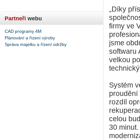
„Díky pří
společnos
Partneři
webu
firmy ve V
CAD programy 4M
profesion
Plánování a řízení výroby
jsme obdr
Správa majetku a řízení údržby
softwaru 
velkou poc
technický
Systém ve
proudění 
rozdíl o
rekuperac
celou bud
30 minut. 
moderniza