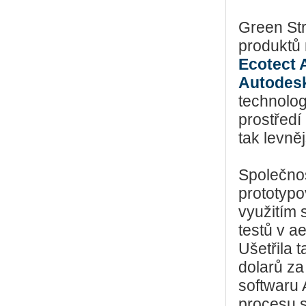
Green Str
produktů 
Ecotect 
Autodesk
technolog
prostředí
tak levně
Společnos
prototypo
využitím 
testů v a
Ušetřila 
dolarů za
softwaru 
procesu s