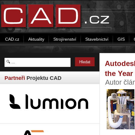
CAD.cz
Aktuality
Strojírenství
Stavebnictví
GIS
Autodesk
the Year
Partneři
Projektu CAD
Autor čl