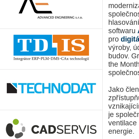
moderniza
společnos
hlasován
softwaru
pro
digit
výroby, ú
budov. Gr
the Mont
společnos
Jako člen
zpřístupň
vznikajíc
je společ
ventilace
energie.