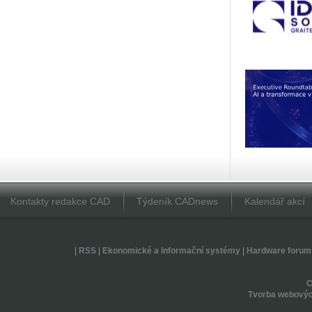
Kontakty redakce CAD
Týdeník CADnews
Kalendář akcí
|
RSS
|
Ekonomické a informační systémy
|
Hardware forum
Tvorba webovýc