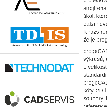
projektov
strojíren
škol, kte
další nov
K rozšíře
že je pro
progeCAD 
výkresů, e
o velikos
standardn
progeCAD 
kóty, 2D 
soubory, 
referenc