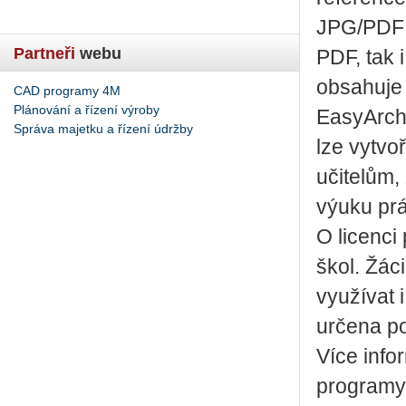
JPG/PDF p
Partneři
webu
PDF, tak 
obsahuje
CAD programy 4M
Plánování a řízení výroby
EasyArch 
Správa majetku a řízení údržby
lze vytvoř
učitelům,
výuku pr
O licenc
škol. Žác
využívat 
určena po
Více info
programy 