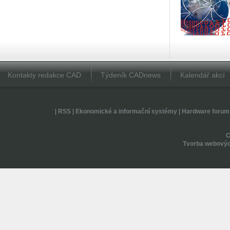
Kontakty redakce CAD
Týdeník CADnews
Kalendář akcí
|
RSS
|
Ekonomické a informační systémy
|
Hardware forum
Tvorba webovýc