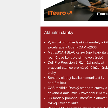
Aktuální
články
Vyšší výkon, nové fyzikální modely a 
akcelerace v OpenFOAM v2606
MetraSCAN BLACK2 zvyšuje flexibilitu p
rozměrové kontrole přímo ve výrobě
Dell Pro Precision 7 R1 – 1U racková
pracovní stanice pro náročné inženýrsk
úlohy
Senzory sledují kvalitu komunikací i v
horkém létu
ČAS rozšířila Datový standard stavby a
dokončila další milník zavádění BIM v 
3D modely pomáhají městům plánovat
rozvoj i zvládat krize
BenQ PD2732U vrcholem nové řady B