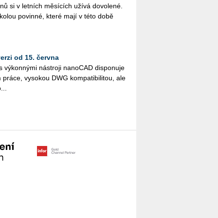
­nů si v let­ních mě­sí­cích užívá do­vo­le­né.
ško­lou po­vin­né, které mají v této době
rzi od 15. června
vý­kon­ný­mi ná­stro­ji na­no­CAD dis­po­nu­je
ráce, vy­so­kou DWG kom­pa­ti­bi­li­tou, ale
...