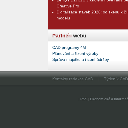
Creative Pro
Digitalizace staveb 2026: od skenu k B
modelu
Partneři
webu
CAD programy 4M
Plánování a řízení výroby
Správa majetku a řízení údržby
Kontakty redakce CAD
Týdeník CA
|
RSS
|
Ekonomické a informa