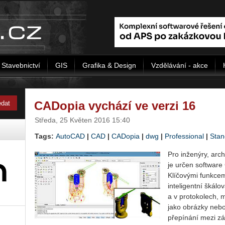
Stavebnictví
GIS
Grafika & Design
Vzdělávání - akce
CADopia vychází ve verzi 16
Středa, 25 Květen 2016 15:40
Tags:
AutoCAD
|
CAD
|
CADopia
|
dwg
|
Professional
|
Stan
Pro inženýry, arch
je určen software
Klíčovými funkcem
inteligentní škálo
a v protokolech, 
jako obrázky nebo
přepínání mezi z