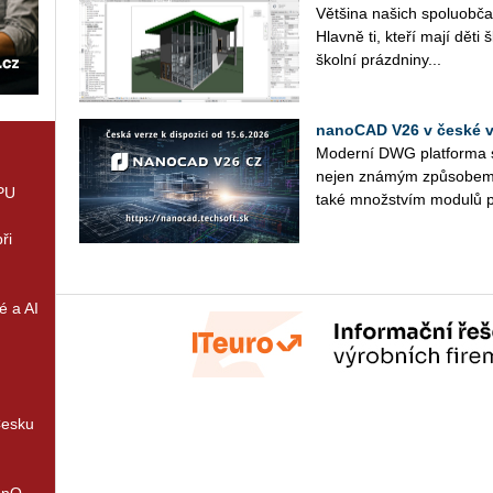
Vět­ši­na na­šich spo­lu­ob­ča
Hlav­ně ti, kteří mají děti 
škol­ní prázd­ni­ny...
nanoCAD V26 v české ve
Mo­der­ní DWG plat­for­ma s 
nejen zná­mým způ­so­bem p
GPU
také množ­stvím mo­du­lů p
ři
é a AI
Česku
enQ