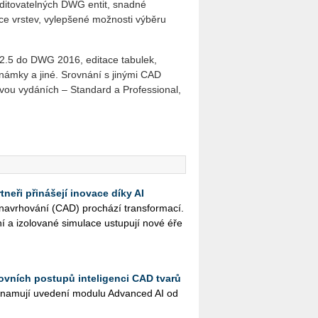
editovatelných DWG entit, snadné
ace vrstev, vylepšené možnosti výběru
2.5 do DWG 2016, editace tabulek,
námky a jiné. Srovnání s jinými CAD
dvou vydáních – Standard a Professional,
neři přinášejí inovace díky AI
na­vr­ho­vá­ní (CAD) pro­chá­zí trans­for­ma­cí.
ní a izo­lo­va­né si­mu­la­ce ustu­pu­jí nové éře
ovních postupů inteligenci CAD tvarů
na­mu­jí uve­de­ní mo­du­lu Advan­ced AI od