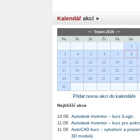
Kalendář
akcí
<<
Srpen 2026
>>
Po
Út
St
Čt
Pá
So
1
3
4
5
6
7
8
10
11
12
13
14
15
17
18
19
20
21
22
24
25
26
27
28
29
31
Přidat novou akci do kalendáře
Nejbližší akce
10.08.
Autodesk Inventor – kurz iLogic
11.08.
Autodesk Inventor – kurz pro pokro
11.08.
AutoCAD kurz – vytváření a preze
3D modelů