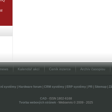
IM
Dnews
Kalendář akcí
Ceník inzerce
Archív časopisu
ční systémy
|
Hardware forum
|
CRM systémy
|
ERP systémy
|
PR
|
Sitemap
|
Zá
CAD
- ISSN 1802-6168
Tvorba webových stránek
- Webservis © 2009 - 2025