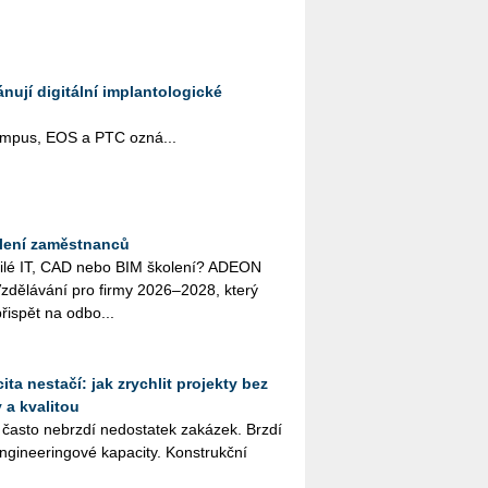
ují digitální implantologické
pus, EOS a PTC ozná­...
lení zaměstnanců
o­či­lé IT, CAD nebo BIM ško­le­ní? ADEON
zdě­lá­vá­ní pro firmy 2026–2028, který
ři­spět na od­bo...
ta nestačí: jak zrychlit projekty bez
 a kvalitou
 často ne­brz­dí ne­do­sta­tek za­ká­zek. Brzdí
­gi­nee­rin­go­vé ka­pa­ci­ty. Kon­strukč­ní