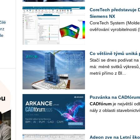
CoreTech představuje 
Siemens NX
ilé
Co­re­Tech Sys­tem (Mol­dex
urz
ově­řo­vá­ní vy­ro­bi­tel­nos­t
le
Co většině týmů uniká 
Stačí se dnes po­dí­vat na ja
má: méně svit­ků vý­kre­sů, 
me­t­rii přímo z BI...
Pozvánka na CADfórum
CAD­fó­rum
je nej­vět­ší od­
ná­ly z ob­las­ti sta­veb­nic­tví
Adeon zve na Letní ško