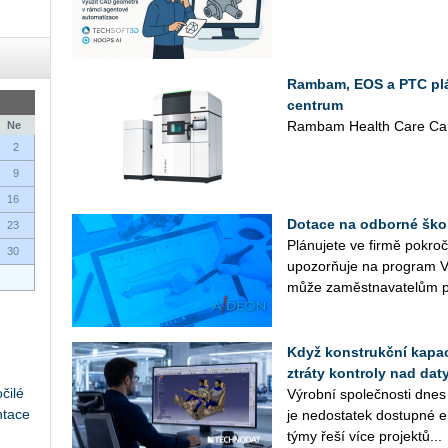
Rambam, EOS a PTC plán
centrum
Rambam Health Care Cam
Ne
2
9
16
Dotace na odborné ško
23
Plá­nu­je­te ve firmě po­kr
30
upo­zorňuje na pro­gram V
může za­měst­na­va­te­lům p
Když konstrukční kapaci
ztráty kontroly nad daty
čilé
Vý­rob­ní spo­leč­nos­ti dnes
ntace
je ne­do­sta­tek do­stup­né en
týmy řeší více pro­jek­tů...