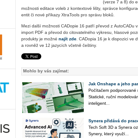
(verze 7 a 8) do 
možnosti editace voleb z kontextové lišty, správce konfigur
entit či nové příkazy XtraTools pro správu bloků.
Mezi další možnosti CADopie 16 patří převod z AutoCADu v
import PDF a převod do citovatelného výkresu, hlasové poz
produkty je možné
najít zde
. CADopia 16 je k dispozici ve 
a rovněž ve 12 jazycích včetně češtiny.
Mohlo by vás zajímat:
Jak Onshape a jeho part
Po­čí­ta­čem pod­po­ro­va­né 
Sta­tic­ké, ruční mo­de­lo­vá­
in­te­li­gent­...
Synera přidává do prac
Tech Soft 3D a Sy­ne­ra oz
Sy­ne­ry, který vy­u­ží...