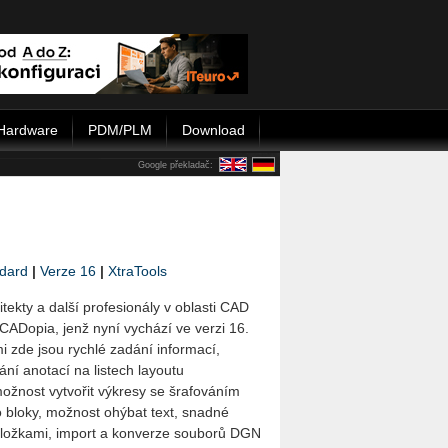
Hardware
PDM/PLM
Download
Google překladač:
dard
|
Verze 16
|
XtraTools
itekty a další profesionály v oblasti CAD
 CADopia, jenž nyní vychází ve verzi 16.
i zde jsou rychlé zadání informací,
vání anotací na listech layoutu
možnost vytvořit výkresy se šrafováním
 bloky, možnost ohýbat text, snadné
áložkami, import a konverze souborů DGN