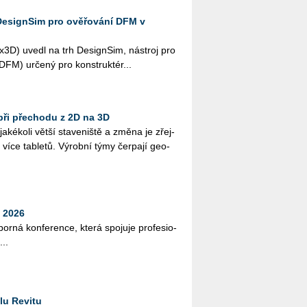
DesignSim pro ověřování DFM v
­3D) uvedl na trh De­sign­Sim, ná­stroj pro
i (DFM) ur­če­ný pro kon­struk­té­r...
při přechodu z 2D na 3D
­ké­ko­li větší sta­ve­niš­tě a změna je zřej­
více table­tů. Vý­rob­ní týmy čer­pa­jí ge­o­
 2026
bor­ná kon­fe­ren­ce, která spo­ju­je pro­fe­si­o­
...
lu Revitu