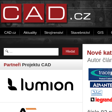
CAD.cz
Aktuality
Strojírenství
Stavebnictví
GIS
Nové kat
Autor člá
Partneři
Projektu CAD