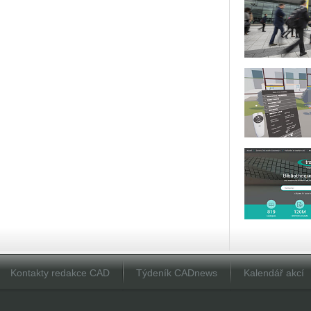
Kontakty redakce CAD
Týdeník CADnews
Kalendář akcí