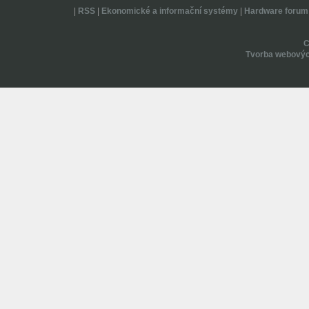
|
RSS
|
Ekonomické a informační systémy
|
Hardware forum
Tvorba webovýc