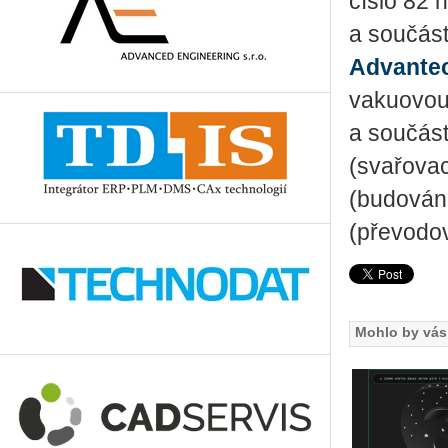
číslo 82 
a součást
Advante
vakuovou 
a součás
(svařovac
(budování 
(převodo
Mohlo by vás 