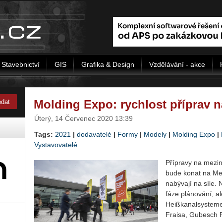
Stavebnictví
GIS
Grafika & Design
Vzdělávání - akce
Molding Expo: rychlost příprav n
Úterý, 14 Červenec 2020 13:39
Tags:
2021
|
dodavatelé
|
Formy
|
Modely
|
Molding Expo
|
Vystavovatelé
Pří­pra­vy na me­zi­
bude konat na Mess
na­bý­va­jí na síle. 
fáze plá­no­vá­ní, a
Heißka­nal­sys­te­m
Frai­sa, Gu­be­sch