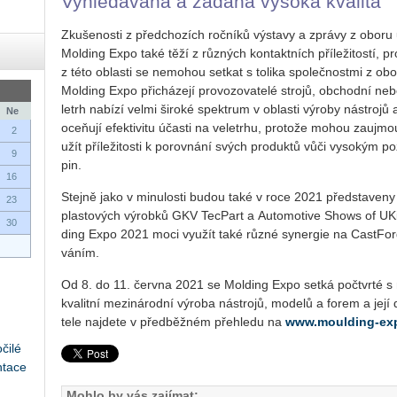
Vy­hle­dá­va­ná a žá­da­ná vy­so­ká kva­li­ta
Zku­še­nos­ti z před­cho­zích roč­ní­ků vý­sta­vy a zprá­vy z oboru uka
Mol­ding Expo také těží z růz­ných kon­takt­ních pří­le­ži­tos­tí, pro
z této ob­las­ti se ne­mo­hou se­tkat s to­li­ka spo­leč­nost­mi z o
Mol­ding Expo při­chá­ze­jí pro­vo­zo­va­te­lé stro­jů, ob­chod­ní nebo 
letrh na­bí­zí velmi ši­ro­ké spek­trum v ob­las­ti vý­ro­by ná­stro­j
Ne
oceňují efek­ti­vi­tu účas­ti na ve­letr­hu, pro­to­že mohou za­ujm
2
u­žít pří­le­ži­tos­ti k po­rov­ná­ní svých pro­duk­tů vůči vy­so­kým 
9
pin.
16
Stej­ně jako v mi­nu­los­ti budou také v roce 2021 před­sta­ve­n
23
plas­to­vých vý­rob­ků GKV TecPart a Au­to­mo­ti­ve Shows of U
30
ding Expo 2021 moci vy­u­žít také různé sy­ner­gie na Cast­For­ge,
vá­ním.
Od 8. do 11. červ­na 2021 se Mol­ding Expo setká po­čtvr­té s ne
kva­lit­ní me­zi­ná­rod­ní vý­ro­ba ná­stro­jů, mo­de­lů a forem a její do
te­le na­jde­te v před­běž­ném pře­hle­du na
www.moulding-expo
čilé
ntace
Mohlo by vás zajímat: