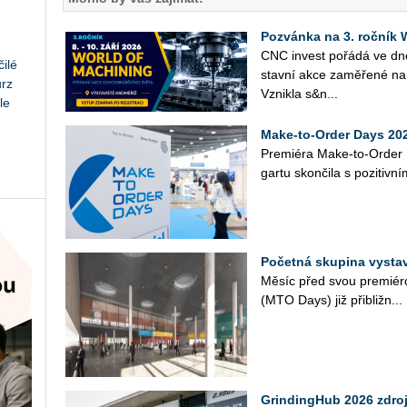
Pozvánka na 3. roční
CNC in­vest po­řá­dá ve d
ilé
stav­ní akce za­mě­ře­né na 
urz
Vznik­la s&n...
le
Make-to-Order Days 202
Pre­mi­é­ra Make-to-Order 
gar­tu skon­či­la s po­zi­tiv­n
Početná skupina vysta
Měsíc před svou pre­mi­é­ro
(MTO Days) již při­bliž­n...
GrindingHub 2026 zdroj