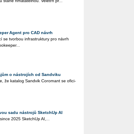
­lu stane hma­ta­tel­nou. Ve­letrh pr...
eper Agent pro CAD návrh
­cí se tvor­bou in­frastruk­tu­ry pro návrh
­ke­e­per...
ajům o nástrojích od Sandviku
, že ka­ta­log Sand­vik Co­ro­mant se ofi­ci­
ovou sadu nástrojů SketchUp AI
o­sin­ce 2025 Sket­chUp AI,...