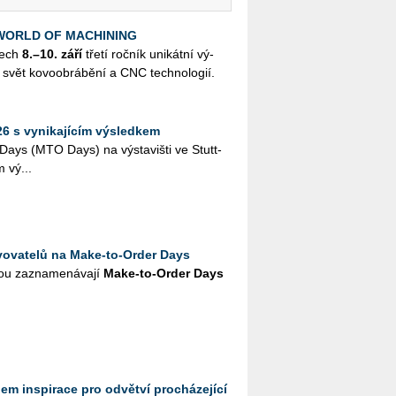
k WORLD OF MACHINING
nech
8.–10. září
třetí roč­ník uni­kát­ní vý­
svět ko­vo­ob­rá­bě­ní a CNC tech­no­lo­gií.
6 s vynikajícím výsledkem
Days (MTO Days) na vý­sta­viš­ti ve Stutt­
ím vý...
vovatelů na Make-to-Order Days
u za­zna­me­ná­va­jí
Make-to-Order Days
em inspirace pro odvětví procházející