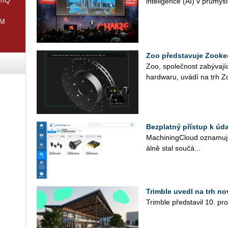
in­te­li­gen­ce (AI) v prů­mys
IM
Zoo představuje Zooke
Zoo, spo­leč­nost za­bý­va­jí
hard­wa­ru, uvádí na trh Zoo
Bezplatný přístup k úd
Ma­chi­ning­Cloud ozna­mu­je
ál­ně stal sou­čá...
Trimble uvedl na trh n
Trim­ble před­sta­vil 10. pr