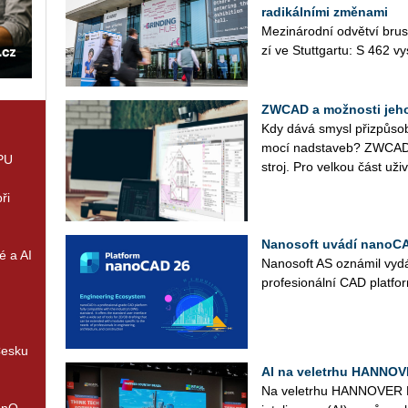
radikálními změnami
Me­zi­ná­rod­ní od­vět­ví br
zí ve Stutt­gar­tu: S 462 vy­
ZWCAD a možnosti jeho
Kdy dává smysl při­způ­so
mo­cí nad­sta­veb? ZWCAD j
GPU
stroj. Pro vel­kou část uži­va
ři
Nanosoft uvádí nanoCA
é a AI
Na­no­soft AS ozná­mil vy­d
pro­fe­si­o­nál­ní CAD plat­for
Česku
AI na veletrhu HANNOV
Na ve­letr­hu HAN­NO­VE
enQ