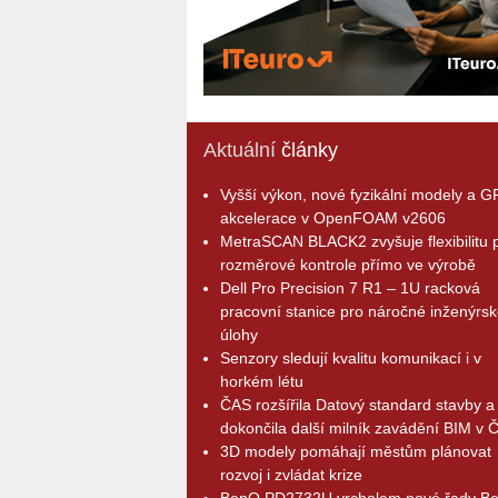
Aktuální
články
Vyšší výkon, nové fyzikální modely a 
akcelerace v OpenFOAM v2606
MetraSCAN BLACK2 zvyšuje flexibilitu p
rozměrové kontrole přímo ve výrobě
Dell Pro Precision 7 R1 – 1U racková
pracovní stanice pro náročné inženýrsk
úlohy
Senzory sledují kvalitu komunikací i v
horkém létu
ČAS rozšířila Datový standard stavby a
dokončila další milník zavádění BIM v 
3D modely pomáhají městům plánovat
rozvoj i zvládat krize
BenQ PD2732U vrcholem nové řady B