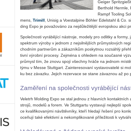
Ge­i­ger Spri­t­z­gi
Berthold Hermle, 
Rampf Too­ling So­l
mens,
Tri­mill
, Uni­sig a Vo­estal­pi­ne Böhler Edel­sta­hl & Co. si 
ding Expo je po­va­žo­vá­no za nej­dů­le­ži­těj­ší ev­rop­skou akci p
Spo­leč­nos­ti vy­rá­bě­jí­cí ná­stro­je, mo­de­ly pro od­lit­ky a formy, 
spek­trum vý­ro­by v jed­nom z nej­sil­něj­ších prů­mys­lo­vých re­gi
chod­ním part­ne­rům a zá­kaz­ní­kům po­skyt­nou roz­sáh­lý pře­hle
tiv­ní vý­rob­ní pro­ce­sy. Zejmé­na s ohle­dem na sou­čas­né výz
prů­my­sl tím, že znovu spojí všech­ny hráče na jed­nom místě, jak
týmu v Messe Stutt­gart. Za­in­te­re­so­va­ní vy­sta­vo­va­te­lé si
ku bez zá­vaz­ku. Je­jich re­zer­va­ce se stane zá­vaz­nou až po po
Za­mě­ře­ní na spo­leč­nos­ti vy­rá­bě­jí­cí ná
Ve­letrh Mol­ding Expo se stal jed­nou z hlav­ních kon­takt­ních 
stro­jů, mo­de­lů a forem. Ve Stutt­gar­tu vy­sta­vu­jí nej­lep­ší spo­
ce kva­li­fi­ko­va­ný­mi ná­vštěv­ní­ky, kteří hle­da­jí ře­še­ní pro kon­k
oceňují také efek­tiv­ní a ne­kom­pli­ko­va­né pří­le­ži­tos­ti k vy­tvá­ř