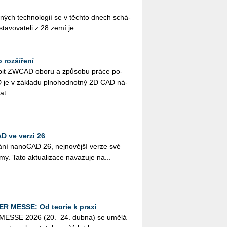
us­ných tech­no­lo­gií se v těch­to dnech schá­
sta­vo­va­te­li z 28 zemí je
 rozšíření
­bit ZWCAD oboru a způ­so­bu práce po­
e v zá­kla­du pl­no­hod­not­ný 2D CAD ná­
­t...
D ve verzi 26
á­ní na­no­CAD 26, nej­no­věj­ší verze své
­my. Tato ak­tu­a­li­za­ce na­va­zu­je na...
ER MESSE: Od teorie k praxi
R MESSE 2026 (20.–24. dubna) se umělá