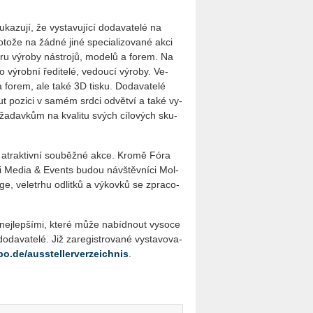
­zu­jí, že vy­sta­vu­jí­cí do­da­va­te­lé na
­to­že na žádné jiné spe­ci­a­li­zo­va­né akci
boru vý­ro­by ná­stro­jů, mo­de­lů a forem. Na
vý­rob­ní ře­di­te­lé, ve­dou­cí vý­ro­by. Ve­
ů a forem, ale také 3D tisku. Do­da­va­te­lé
out po­zi­ci v samém srdci od­vět­ví a také vy­
po­ža­dav­kům na kva­li­tu svých cí­lo­vých sku­
y atrak­tiv­ní sou­běž­né akce. Kromě Fóra
Ki Media & Events budou ná­vštěv­ní­ci Mol­
 ve­letr­hu od­lit­ků a vý­kov­ků se zpra­co­
j­lep­ší­mi, které může na­bíd­nout vy­so­ce
­da­va­te­lé. Již za­re­gis­tro­va­né vy­sta­vo­va­
.de/ausstellerverzeichnis
.