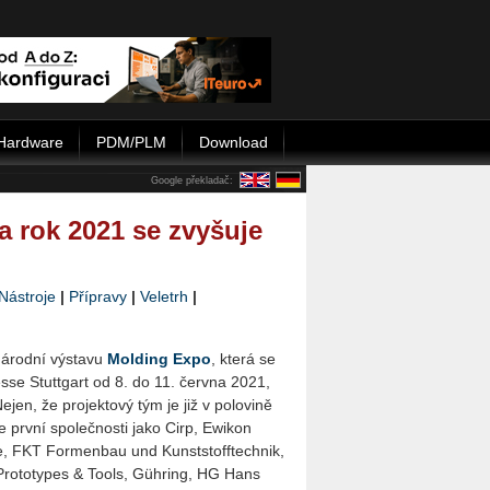
Hardware
PDM/PLM
Download
Google překladač:
a rok 2021 se zvyšuje
Nástroje
|
Přípravy
|
Veletrh
|
ná­rod­ní vý­sta­vu
Mol­ding Expo
, která se
e Stutt­gart od 8. do 11. červ­na 2021,
Nejen, že pro­jek­to­vý tým je již v po­lo­vi­ně
le první spo­leč­nos­ti jako Cirp, Ewi­kon
e, FKT For­menbau und Kun­st­sto­ff­tech­nik,
 Pro­to­ty­pes & Tools, Gühring, HG Hans