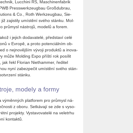
eßtech­nik, Lucchi­ni RS, Maschi­nen­fab­rik
PWB Press­wer­k­ze­u­g­bau Großdubrau,
u­ti­ons & Co., Roth Wer­k­ze­u­gbau, Si­e­
již za­jis­ti­ly umís­tě­ní svého stán­ku. Mol­
ro prů­my­sl ná­stro­jů, mo­de­lů a forem.
jakož i je­jich do­da­va­te­lé, před­sta­ví celé
­o­nů v Ev­ro­pě, a proto po­ten­ci­ál­ním ob­
d o nej­no­věj­ším vý­vo­ji pro­duk­tů a ino­va­
vy může Mol­ding Expo příští rok po­sí­lit
 řekl Flo­ri­an Ni­e­tha­m­mer, ře­di­tel
 mohou nyní za­bez­pe­čit umís­tě­ní svého stán­
­tvr­ze­ní stán­ku.
­stro­je, mo­de­ly a formy
a vý­měn­ných plat­fo­rem pro prů­my­sl ná­
leč­nos­ti z oboru. Se­tká­va­jí se zde s vy­so­
rét­ní pro­jek­ty. Vy­sta­vo­va­te­lé na ve­letr­hu
e­ní kon­tak­tů.