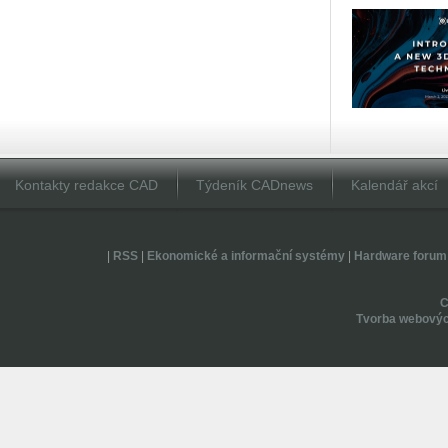
Kontakty redakce CAD
Týdeník CADnews
Kalendář akcí
|
RSS
|
Ekonomické a informační systémy
|
Hardware forum
Tvorba webovýc