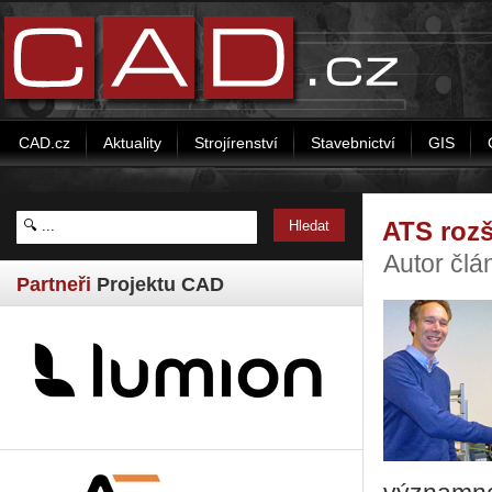
CAD.cz
Aktuality
Strojírenství
Stavebnictví
GIS
ATS rozš
Autor člá
Partneři
Projektu CAD