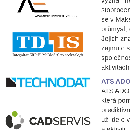
významné
stoprocen
se v Make
průmysl, 
Jejich zn
zájmu o s
společno
aktivitác
ATS ADOS
ATS ADOS 
která pom
prediktivn
už jde o 
efektivit