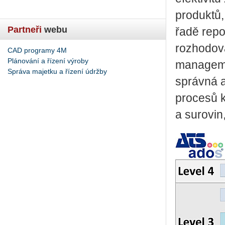
produktů,
Partneři
webu
řadě repo
rozhodova
CAD programy 4M
Plánování a řízení výroby
managemen
Správa majetku a řízení údržby
správná a
procesů k
a surovin