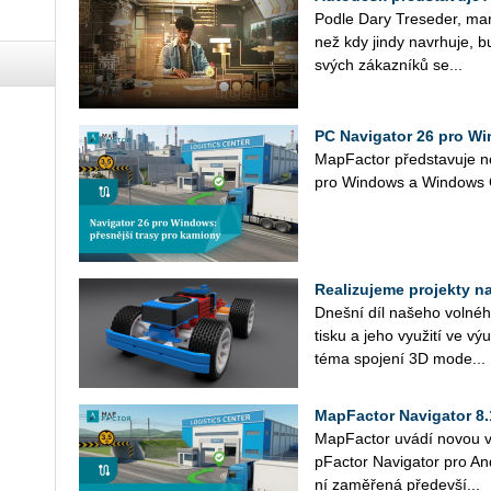
Podle Dary Tre­se­der, mar­ke­
než kdy jindy na­vr­hu­je, bu
svých zá­kaz­ní­ků se...
PC Navigator 26 pro Wi
Map­Fac­tor před­sta­vu­je n
pro Win­dows a Win­dow
Realizujeme projekty na 
Dneš­ní díl na­še­ho vol­né­ho
tisku a jeho vy­u­ži­tí ve v
téma spo­je­ní 3D mo­de...
MapFactor Navigator 8.
Ma­p­Fac­tor uvádí novou ver
p­Fac­tor Na­vi­ga­tor pro An­
ní za­mě­ře­ná pře­de­vší...