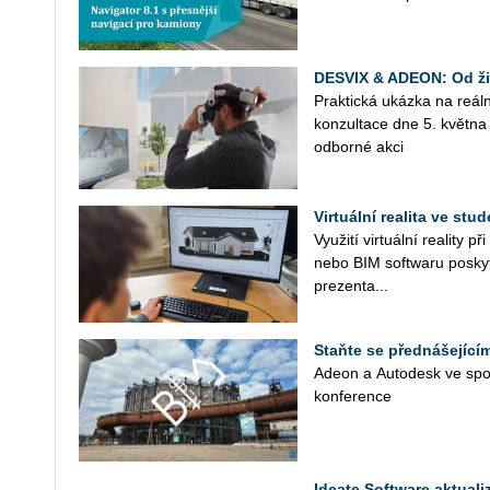
DESVIX & ADEON: Od živ
Prak­tic­ká ukáz­ka na re­ál
kon­zul­ta­ce dne 5. květ­
od­bor­né akci
Virtuální realita ve st
Vy­u­ži­tí vir­tu­ál­ní re­a­li­t
nebo BIM soft­waru po­sky­t
pre­zen­ta­...
Staňte se přednášející
Adeon a Au­to­de­sk ve spo­lu
kon­fe­ren­ce
Ideate Software aktual