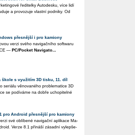
tingo­vé ře­di­tel­ky Au­to­de­s­ku, více lidí
­du­je a pro­vo­zu­je vlast­ní pod­ni­ky. Od
ndows přesnější i pro kamiony
ovou verzi svého na­vi­gač­ní­ho soft­wa­ru
s CE —
PC/Po­cket Na­vi­ga­to...
škole s využitím 3D tisku, 11. díl
 se­ri­á­lu vě­no­va­né­ho pro­ble­ma­ti­ce 3D
ýuce se po­dí­vá­me na dobře ucho­pi­tel­né
1 pro Android přesnější pro kamiony
zi své ob­lí­be­né na­vi­gač­ní apli­ka­ce Ma­
dro­id. Verze 8.1 při­ná­ší zá­sad­ní vy­lep­še­