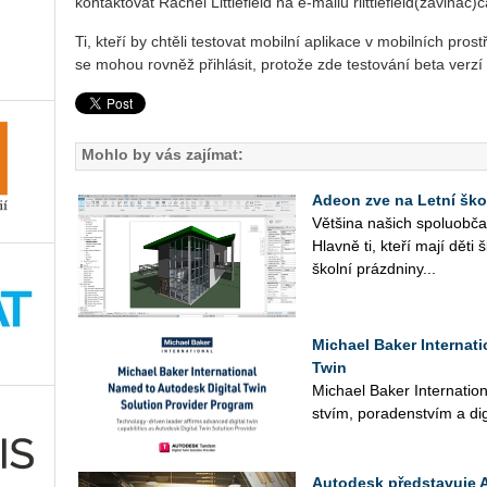
kontaktovat Rachel Littlefield na e-mailu rlittlefield(zavináč
Ti, kteří by chtěli testovat mobilní aplikace v mobilních pr
se mohou rovněž přihlásit, protože zde testování beta verzí
Mohlo by vás zajímat:
Adeon zve na Letní ško
Vět­ši­na na­šich spo­lu­ob­ča
Hlav­ně ti, kteří mají děti 
škol­ní prázd­ni­ny...
Michael Baker Internat
Twin
Mi­cha­el Baker In­ter­nati­o­n
stvím, po­ra­den­stvím a di­gi
Autodesk představuje 