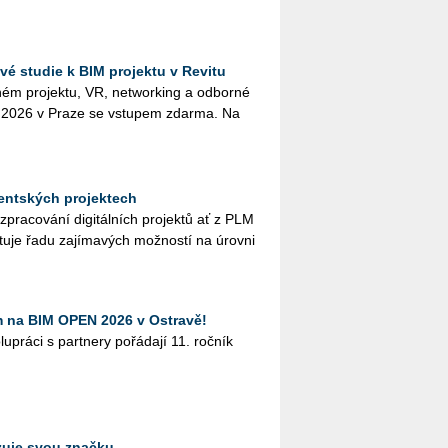
é studie k BIM projektu v Revitu
­ném pro­jek­tu, VR, ne­twor­king a od­bor­né
na 2026 v Praze se vstu­pem zdar­ma. Na
udentských projektech
y při zpra­co­vá­ní di­gi­tál­ních pro­jek­tů ať z PLM
u­je řadu za­jí­ma­vých mož­nos­tí na úrov­ni
m na BIM OPEN 2026 v Ostravě!
­prá­ci s part­ne­ry po­řá­da­jí 11. roč­ník
izuje svou značku