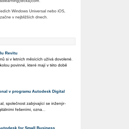
)cadlearning(tečka)com.
ostředích Windows Universal nebo iOS,
 začne v nejbližších dnech.
lu Revitu
­nů si v let­ních mě­sí­cích užívá do­vo­le­né.
ško­lou po­vin­né, které mají v této době
ional v programu Autodesk Digital
al, spo­leč­nost za­bý­va­jí­cí se in­že­nýr­
­tál­ní­mi ře­še­ní­mi, ozna...
Autodesk for Small Business