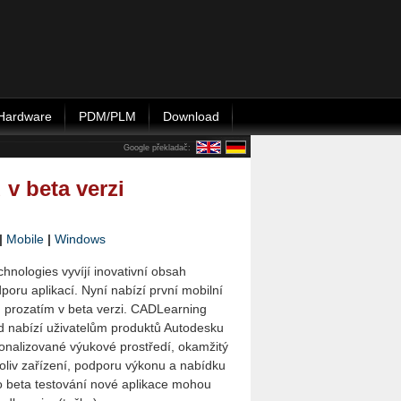
Hardware
PDM/PLM
Download
Google překladač:
v beta verzi
|
Mobile
|
Windows
hnologies vyvíjí inovativní obsah
poru aplikací. Nyní nabízí první mobilní
, prozatím v beta verzi. CADLearning
d nabízí uživatelům produktů Autodesku
onalizované výukové prostředí, okamžitý
oliv zařízení, podporu výkonu a nabídku
o beta testování nové aplikace mohou