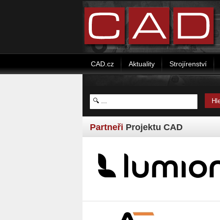
CAD.cz
Aktuality
Strojírenství
Partneři
Projektu CAD