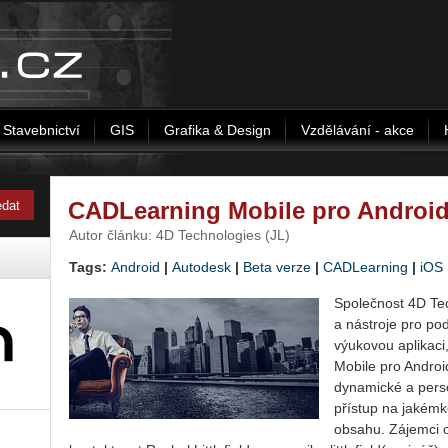
Stavebnictví
GIS
Grafika & Design
Vzdělávání - akce
CADLearning Mobile pro Android 
Autor článku: 4D Technologies (JL)
Tags:
Android
|
Autodesk
|
Beta verze
|
CADLearning
|
iOS
Společnost 4D Tec
a nástroje pro pod
výukovou aplikaci
Mobile pro Androi
dynamické a pers
přístup na jakémk
obsahu. Zájemci 