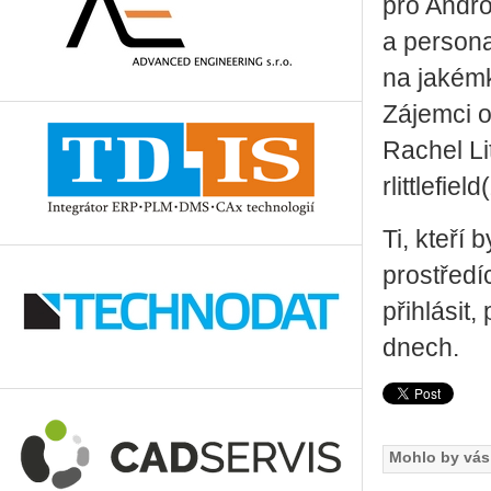
pro Andro
a persona
na jakémk
Zájemci o
Rachel Lit
rlittlefi
Ti, kteří 
prostřed
přihlásit
dnech.
Mohlo by vás 