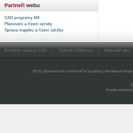
Partneři
webu
CAD programy 4M
Plánování a řízení výroby
Správa majetku a řízení údržby
Kontakty redakce CAD
Týdeník CADnews
Kalendář akcí
|
RSS
|
Ekonomické a informační systémy
|
Hardware forum
Tvorba webovýc