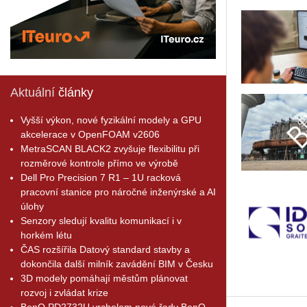
Aktuální
články
Vyšší výkon, nové fyzikální modely a GPU
akcelerace v OpenFOAM v2606
MetraSCAN BLACK2 zvyšuje flexibilitu při
rozměrové kontrole přímo ve výrobě
Dell Pro Precision 7 R1 – 1U racková
pracovní stanice pro náročné inženýrské a AI
úlohy
Senzory sledují kvalitu komunikací i v
horkém létu
ČAS rozšířila Datový standard stavby a
dokončila další milník zavádění BIM v Česku
3D modely pomáhají městům plánovat
rozvoj i zvládat krize
BenQ PD2732U vrcholem nové řady BenQ