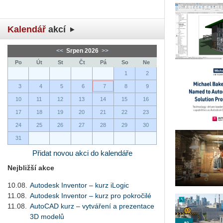
Kalendář
akcí
<<
Srpen 2026
>>
Po
Út
St
Čt
Pá
So
Ne
1
2
3
4
5
6
7
8
9
10
11
12
13
14
15
16
17
18
19
20
21
22
23
24
25
26
27
28
29
30
31
Přidat novou akci do kalendáře
Nejbližší akce
10.08.
Autodesk Inventor – kurz iLogic
11.08.
Autodesk Inventor – kurz pro pokročilé
11.08.
AutoCAD kurz – vytváření a prezentace
3D modelů